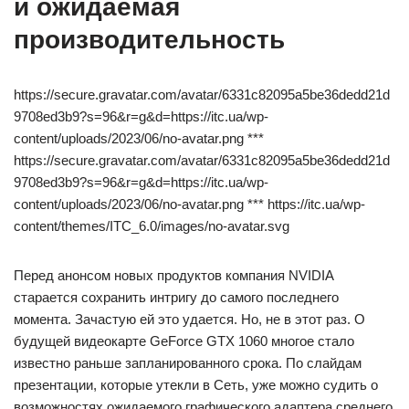
и ожидаемая
производительность
https://secure.gravatar.com/avatar/6331c82095a5be36dedd21d
9708ed3b9?s=96&r=g&d=https://itc.ua/wp-
content/uploads/2023/06/no-avatar.png ***
https://secure.gravatar.com/avatar/6331c82095a5be36dedd21d
9708ed3b9?s=96&r=g&d=https://itc.ua/wp-
content/uploads/2023/06/no-avatar.png *** https://itc.ua/wp-
content/themes/ITC_6.0/images/no-avatar.svg
Перед анонсом новых продуктов компания NVIDIA
старается сохранить интригу до самого последнего
момента. Зачастую ей это удается. Но, не в этот раз. О
будущей видеокарте GeForce GTX 1060 многое стало
известно раньше запланированного срока. По слайдам
презентации, которые утекли в Сеть, уже можно судить о
возможностях ожидаемого графического адаптера среднего