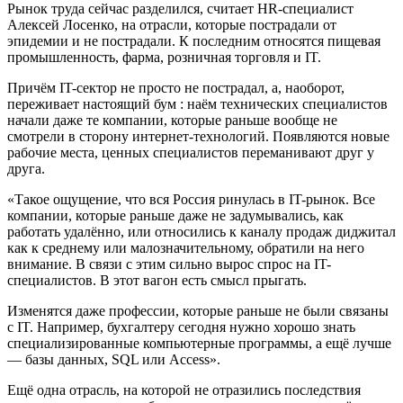
Рынок труда сейчас разделился, считает HR-специалист
Алексей Лосенко, на отрасли, которые пострадали от
эпидемии и не пострадали. К последним относятся пищевая
промышленность, фарма, розничная торговля и IT.
Причём IT-сектор не просто не пострадал, а, наоборот,
переживает настоящий бум : наём технических специалистов
начали даже те компании, которые раньше вообще не
смотрели в сторону интернет-технологий. Появляются новые
рабочие места, ценных специалистов переманивают друг у
друга.
«Такое ощущение, что вся Россия ринулась в IT-рынок. Все
компании, которые раньше даже не задумывались, как
работать удалённо, или относились к каналу продаж диджитал
как к среднему или малозначительному, обратили на него
внимание. В связи с этим сильно вырос спрос на IT-
специалистов. В этот вагон есть смысл прыгать.
Изменятся даже профессии, которые раньше не были связаны
с IT. Например, бухгалтеру сегодня нужно хорошо знать
специализированные компьютерные программы, а ещё лучше
— базы данных, SQL или Access».
Ещё одна отрасль, на которой не отразились последствия