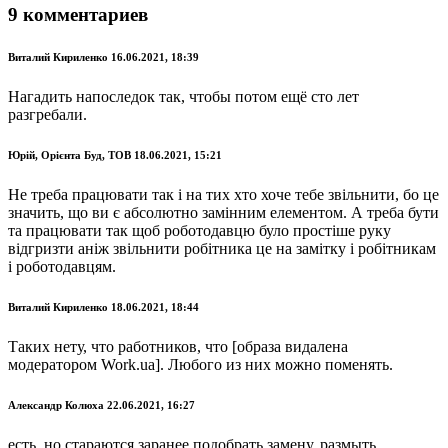
9 комментариев
Виталий Кириленко 16.06.2021, 18:39
Нагадить напоследок так, чтобы потом ещё сто лет
разгребали.
Юрій, Орієнта Буд, ТОВ 18.06.2021, 15:21
Не треба працювати так і на тих хто хоче тебе звільнити, бо це
значить, що ви є абсолютно замінним елементом. А треба бути
та працювати так щоб роботодавцю було простіше руку
відгризти аніж звільнити робітника це на замітку і робітникам
і роботодавцям.
Виталий Кириленко 18.06.2021, 18:44
Таких нету, что работников, что [образа видалена
модератором Work.ua]. Любого из них можно поменять.
Александр Колюха 22.06.2021, 16:27
есть, но стараются заранее подобрать замену, размыть