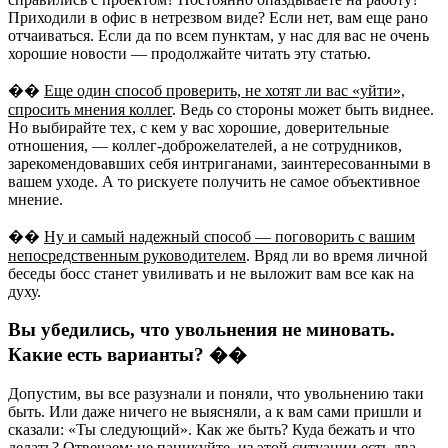
Приходили в офис в нетрезвом виде? Если нет, вам еще рано
отчаиваться. Если да по всем пунктам, у нас для вас не очень
хорошие новости — продолжайте читать эту статью.
��️
Еще один способ проверить, не хотят ли вас «уйти»,
спросить мнения коллег
. Ведь со стороны может быть виднее.
Но выбирайте тех, с кем у вас хорошие, доверительные
отношения, — коллег-доброжелателей, а не сотрудников,
зарекомендовавших себя интриганами, заинтересованными в
вашем уходе. А то рискуете получить не самое объективное
мнение.
��️
Ну и самый надежный способ — поговорить с вашим
непосредственным руководителем
. Вряд ли во время личной
беседы босс станет увиливать и не выложит вам все как на
духу.
Вы убедились, что увольнения не миновать.
Какие есть варианты? ��
Допустим, вы все разузнали и поняли, что увольнению таки
быть. Или даже ничего не выясняли, а к вам сами пришли и
сказали: «Ты следующий». Как же быть? Куда бежать и что
делать? Отвечаем: не паникуйте, из этой ситуации есть два