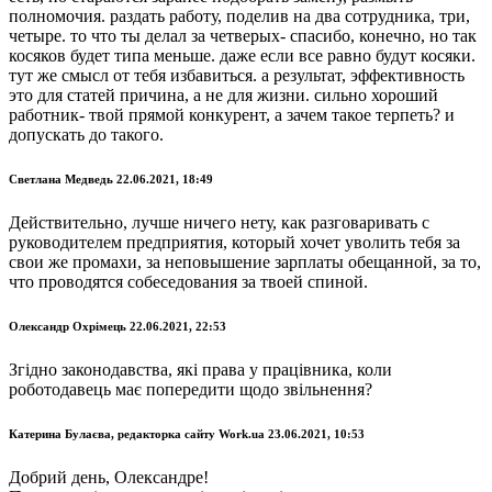
полномочия. раздать работу, поделив на два сотрудника, три,
четыре. то что ты делал за четверых- спасибо, конечно, но так
косяков будет типа меньше. даже если все равно будут косяки.
тут же смысл от тебя избавиться. а результат, эффективность
это для статей причина, а не для жизни. сильно хороший
работник- твой прямой конкурент, а зачем такое терпеть? и
допускать до такого.
Светлана Медведь 22.06.2021, 18:49
Действительно, лучше ничего нету, как разговаривать с
руководителем предприятия, который хочет уволить тебя за
свои же промахи, за неповышение зарплаты обещанной, за то,
что проводятся собеседования за твоей спиной.
Олександр Охрімець 22.06.2021, 22:53
Згідно законодавства, які права у працівника, коли
роботодавець має попередити щодо звільнення?
Катерина Булаєва, редакторка сайту Work.ua 23.06.2021, 10:53
Добрий день, Олександре!