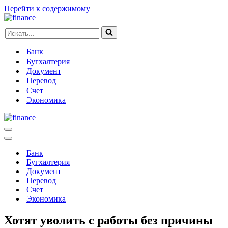
Перейти к содержимому
Искать...
Банк
Бугхалтерия
Документ
Перевод
Счет
Экономика
Меню
навигации
Меню
навигации
Банк
Бугхалтерия
Документ
Перевод
Счет
Экономика
Хотят уволить с работы без причины