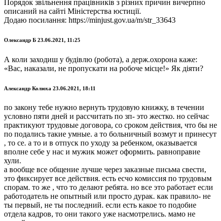
Порядок звільнення працівників з різних причин вичерпно
описаний на сайті Міністерства юстиції.
Додаю посилання: https://minjust.gov.ua/m/str_33643
Олександр Б 23.06.2021, 11:25
А коли заходиш у будівлю (робота), а держ.охорона каже:
«Вас, наказали, не пропускати на робоче місце!» Як діяти?
Александр Колюха 23.06.2021, 18:11
по закону тебе нужно вернуть трудовую книжку, в течении
условно пяти дней и рассчитать по зп- это жестко. но сейчас
практикуют трудовые договора, со сроком действия, что бы не
по подались такие умные. а то больничный возмут и принесут
, то се. а то и в отпуск по уходу за ребенком, оказывается
вполне себе у нас и мужик может оформить. равноправие
хули.
а вообще все общение лучше через заказные письма свести,
это фиксирует все действия. есть есчо комиссия по трудовым
спорам. то же , что то делают ребята. но все это работает если
работодатель не опытный или просто дурак. как правило- не
ты первый, не ты последний. если есть какое то подобие
отдела кадров, то они такого уже насмотрелись. мамо не