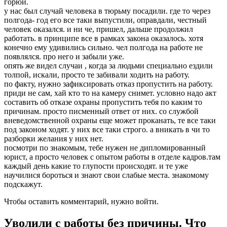
горюй.
у нас был случай человека в тюрьму посадили. где то через
полгода- год его все таки выпустили, оправдали, честный
человек оказался. и ни че, пришел, дальше продолжил
работать. в принципе все в рамках закона оказалось. хотя
конечно ему удивились сильно. чел полгода на работе не
появлялся. про него и забыли уже.
опять же видел случаи , когда за людьми специально ездили
толпой, искали, просто те забивали ходить на работу.
по факту, нужно зафиксировать отказ пропустить на работу.
приди не сам, хай кто то на камеру снимет. условно надо акт
составить об отказе охраны пропустить тебя по каким то
причинам. просто писменный ответ от них. со службой
вневедомственной охраны еще может проканать, те все таки
под законом ходят. у них все таки строго. а вникать в чи то
разборки желания у них нет.
посмотри по знакомым, тебе нужен не дипломированный
юрист, а просто человек с опытом работы в отделе кадров.там
каждый день какие то глупости происходят. и те уже
научилися бороться и знают свои слабые места. знакомому
подскажут.
Чтобы оставить комментарий, нужно войти.
Уволили с работы без причины. Что