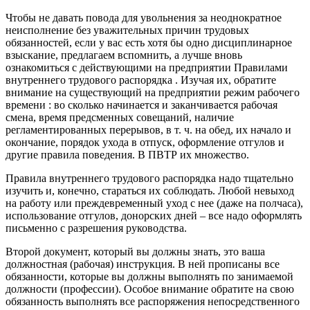
Чтобы не давать повода для увольнения за неоднократное
неисполнение без уважительных причин трудовых
обязанностей, если у вас есть хотя бы одно дисциплинарное
взыскание, предлагаем вспомнить, а лучше вновь
ознакомиться с действующими на предприятии Правилами
внутреннего трудового распорядка . Изучая их, обратите
внимание на существующий на предприятии режим рабочего
времени : во сколько начинается и заканчивается рабочая
смена, время предсменных совещаний, наличие
регламентированных перерывов, в т. ч. на обед, их начало и
окончание, порядок ухода в отпуск, оформление отгулов и
другие правила поведения. В ПВТР их множество.
Правила внутреннего трудового распорядка надо тщательно
изучить и, конечно, стараться их соблюдать. Любой невыход
на работу или преждевременный уход с нее (даже на полчаса),
использование отгулов, донорских дней – все надо оформлять
письменно с разрешения руководства.
Второй документ, который вы должны знать, это ваша
должностная (рабочая) инструкция. В ней прописаны все
обязанности, которые вы должны выполнять по занимаемой
должности (профессии). Особое внимание обратите на свою
обязанность выполнять все распоряжения непосредственного