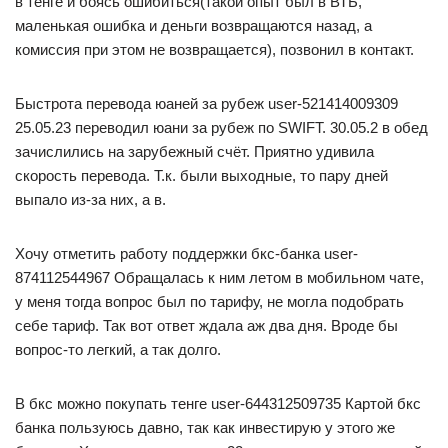
в тенге и боясь ошибиться(такой опыт был в ВТБ,
маленькая ошибка и деньги возвращаются назад, а
комиссия при этом не возвращается), позвонил в контакт.
Быстрота перевода юаней за рубеж user-521414009309
25.05.23 переводил юани за рубеж по SWIFT. 30.05.2 в обед
зачислились на зарубежный счёт. Приятно удивила
скорость перевода. Т.к. были выходные, то пару дней
выпало из-за них, а в.
Хочу отметить работу поддержки бкс-банка user-
874112544967 Обращалась к ним летом в мобильном чате,
у меня тогда вопрос был по тарифу, не могла подобрать
себе тариф. Так вот ответ ждала аж два дня. Вроде бы
вопрос-то легкий, а так долго.
В бкс можно покупать тенге user-644312509735 Картой бкс
банка пользуюсь давно, так как инвестирую у этого же