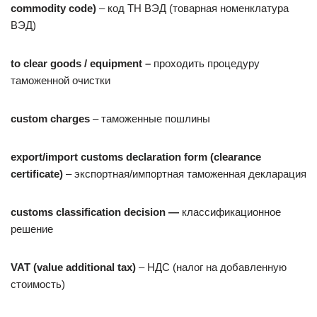
commodity code)
– код ТН ВЭД (товарная номенклатура
ВЭД)
to
clear
goods
/
equipment
–
проходить процедуру
таможенной очистки
custom charges
– таможенные пошлины
export/import
customs declaration form
(clearance
certificate)
– экспортная/импортная таможенная декларация
customs classification decision —
классификационное
решение
VAT
(
value
additional
tax
)
– НДС (налог на добавленную
стоимость)