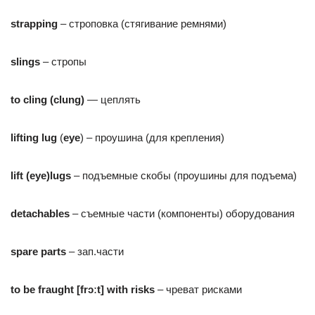
strapping
– строповка (стягивание ремнями)
slings
– стропы
to
cling
(
clung
)
— цеплять
lifting
lug
(
eye
) – проушина (для крепления)
lift
(
eye
)
lugs
– подъемные скобы (проушины для подъема)
detachables
– съемные части (компоненты) оборудования
spare parts
– зап.части
to be fraught [frɔːt] with risks
– чреват рисками