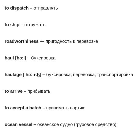
to dispatch –
отправлять
to
ship
–
отгружать
roadworthiness
— пригодность к перевозке
haul
[
hͻ
:
l
]
– буксировка
haulage
[‘hɔːlɪʤ]
– буксировка; перевозка; транспортировка
to
arrive
–
прибывать
to accept a batch –
принимать партию
ocean
vessel
– океанское судно (грузовое средство)