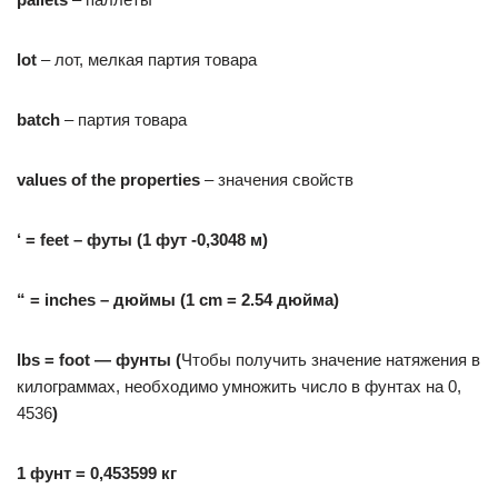
lot
– лот, мелкая партия товара
batch
– партия товара
values of the properties
– значения свойств
‘ = feet –
футы
(1
фут
-0,3048
м
)
“ = inches –
дюймы
(1 cm = 2.54
дюйма
)
lbs
=
foo
t —
фунты
(
Чтобы получить значение натяжения в
килограммах, необходимо умножить число в фунтах на 0,
4536
)
1 фунт = 0,453599 кг