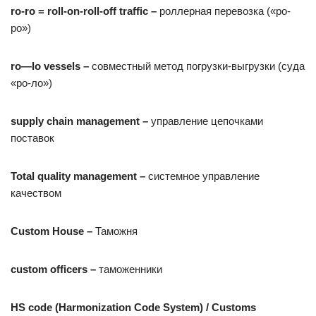
ro-ro = roll-on-roll-off traffic –
роллерная перевозка («ро-
ро»)
ro
—
lo
vessels
–
совместный метод погрузки-выгрузки (суда
«ро-ло»)
supply
chain
management
–
управление цепочками
поставок
Total
quality
management
–
системное управление
качеством
Custom House –
Таможня
custom officers –
таможенники
HS co
de (Harmonization Code System) / Customs