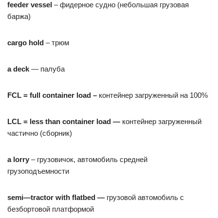
feeder
vessel
– фидерное судно (небольшая грузовая
баржа)
cargo hold
– трюм
a deck
— палуба
FCL = full container load –
контейнер загруженный на 100%
LCL = less than container load —
контейнер загруженный
частично (сборник)
a
lorry
– грузовичок, автомобиль средней
грузоподъемности
semi
—
tractor
with
flatbed
—
грузовой автомобиль с
безбортовой платформой