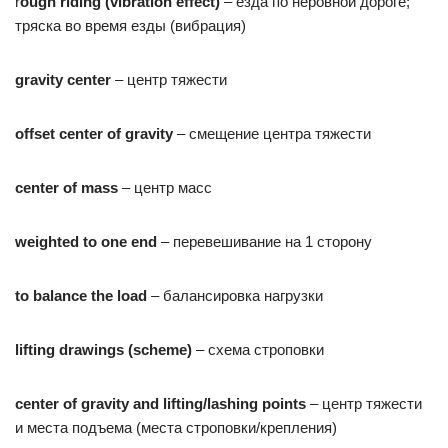
r
ough
riding
(
vibration
effec
t)
– езда по неровной дороге;
тряска во время езды (вибрация)
gravity center
– центр тяжести
offset center of gravity
– смещение центра тяжести
center of mass
– центр масс
weighted to one end
– перевешивание на 1 сторону
to balance the load
– балансировка нагрузки
lifting drawings (scheme)
– схема строповки
center of gravity and lifting/lashing points
– центр тяжести
и места подъема (места строповки/крепления)