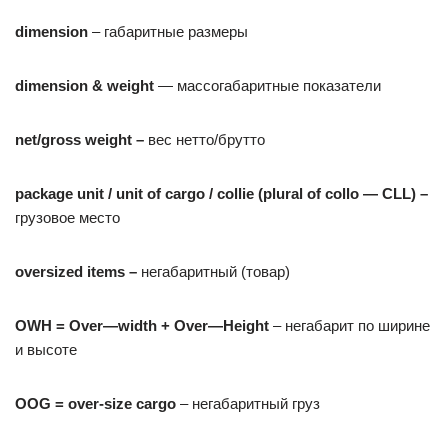
dimension
– габаритные размеры
dimension
&
weight
— массогабаритные показатели
net/gross weight –
вес нетто/брутто
package unit / unit of cargo / collie (plural of collo — CLL) –
грузовое место
oversized items –
негабаритный (товар)
OWH
=
Over
—
width
+
Over
—
Height
– негабарит по ширине
и высоте
OOG
= over-size cargo
– негабаритный груз