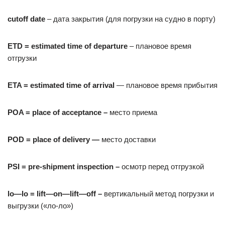
cutoff
date
– дата закрытия (для погрузки на судно в порту)
ETD = estimated time of departure
– плановое время
отгрузки
ETA = estimated time of arrival
— плановое время прибытия
POA = place of acceptance –
место приема
POD = place of delivery —
место доставки
PSI = pre-shipment inspection –
осмотр перед отгрузкой
lo
—
lo
=
lift
—
on
—
lift
—
off
–
вертикальный метод погрузки и
выгрузки («ло-ло»)