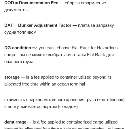
DOD
=
Documentation
Fee
— сбор за оформление
документов
BAF
=
Bunker
Adjustment
Factor
— плата за заправку
судна топливом
DG
condition
=> you can’t choose Flat Rack for Hazardous
cargo – вы не можете выбрать типа тары Flat Rack для
опасного груза.
storage
— is a fee applied to container utilized beyond its
allocated free time within an ocean terminal
стоимость сверхнормативного хранения груза (контейнеров)
в порту, взимается портом (складом)
demurrage
— is a fee applied to containerized cargo utilized
beyond its allocated free time within an ocean terminal, rail ramp