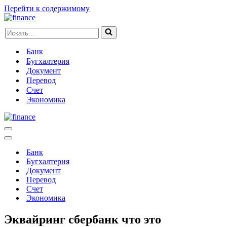
Перейти к содержимому
Искать...
Банк
Бугхалтерия
Документ
Перевод
Счет
Экономика
Меню
навигации
Меню
навигации
Банк
Бугхалтерия
Документ
Перевод
Счет
Экономика
Эквайринг сбербанк что это