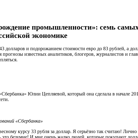
озрождение промышленности»: семь самы
ссийской экономике
 43 долларов и подорожанием стоимости евро до 83 рублей, а дол
я прогнозы известных аналитиков, блогеров, журналистов и глав
пляться.
«Сбербанка» Юлии Цепляевой, который она сделала в начале 20
ети.
ований «Сбербанка»
весному курсу 33 рубля за доллар. Я серьёзно так считаю! Лично 
 это безумие! И мне очень жалко людей, которые покупают долл