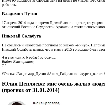
Ниже 90 долларов за баррель цена на нефть не упадёт. Это свя
работать.
Владимир Путин
17 апреля 2014 года во время Прямой линии президент уверял гр
отношений России с Саудовской Аравией, а также невозможно
Николай Солабута
Не сбылись и некоторые прогнозы со знаком «минус». Напри
Николай Солабута заявил, что к марту 2015-го доллар будет сто
А я ещё помню 6 рублей за доллар,
Вадим Елистратов,
TJ
#Статья #Владимир_Путин #Ашот_Габрелянов #курсы_валют 
Юлия Цепляева: мне очень жалко людей
(прогноз от 31.01.2014)