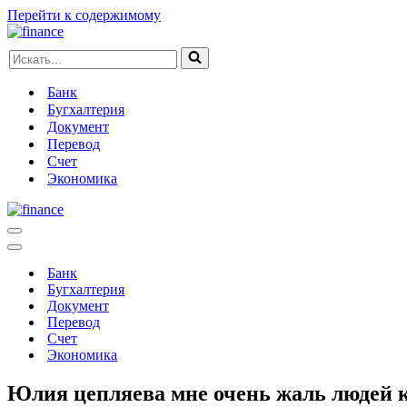
Перейти к содержимому
Искать...
Банк
Бугхалтерия
Документ
Перевод
Счет
Экономика
Меню
навигации
Меню
навигации
Банк
Бугхалтерия
Документ
Перевод
Счет
Экономика
Юлия цепляева мне очень жаль людей 