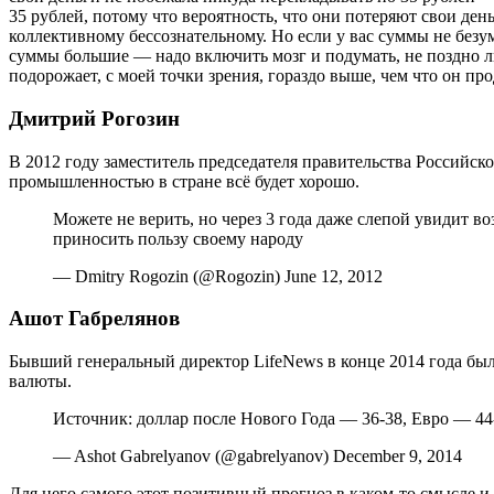
35 рублей, потому что вероятность, что они потеряют свои ден
коллективному бессознательному. Но если у вас суммы не без
суммы большие — надо включить мозг и подумать, не поздно ли
подорожает, с моей точки зрения, гораздо выше, чем что он пр
Дмитрий Рогозин
В 2012 году заместитель председателя правительства Российск
промышленностью в стране всё будет хорошо.
Можете не верить, но через 3 года даже слепой увидит 
приносить пользу своему народу
— Dmitry Rogozin (@Rogozin) June 12, 2012
Ашот Габрелянов
Бывший генеральный директор LifeNews в конце 2014 года бы
валюты.
Источник: доллар после Нового Года — 36-38, Евро — 44
— Ashot Gabrelyanov (@gabrelyanov) December 9, 2014
Для него самого этот позитивный прогноз в каком-то смысле и