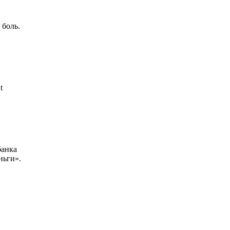
 боль.
t
банка
ньги».