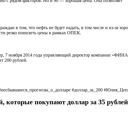
зано с рядом факторов. Но и 90 — хорошая цена. Она позволяет
аждан в том, что нефть не будет падать, в том числе и из-за хо
сти резко понизить цены в рамках ОПЕК.
мер, 7 ноября 2014 года управляющий директор компании «ФИН
ит 200 рублей.
#несбывшиеся_прогнозы_о_долларе #доллар_за_200 #Юлия_Цеп
, которые покупают доллар за 35 рублей