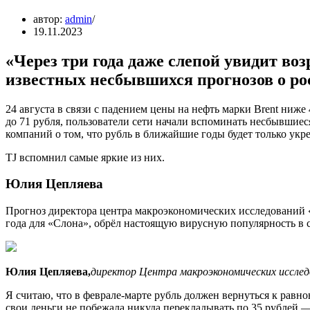
автор:
admin
19.11.2023
«Через три года даже слепой увидит в
известных несбывшихся прогнозов о ро
24 августа в связи с падением цены на нефть марки Brent ниже
до 71 рубля, пользователи сети начали вспоминать несбывшиес
компаний о том, что рубль в ближайшие годы будет только укре
TJ вспомнил самые яркие из них.
Юлия Цепляева
Прогноз директора центра макроэкономических исследований 
года для «Слона», обрёл настоящую вирусную популярность в с
Юлия Цепляева,
директор Центра макроэкономических исслед
Я считаю, что в феврале-марте рубль должен вернуться к равно
свои деньги не побежала никуда перекладывать по 35 рублей —