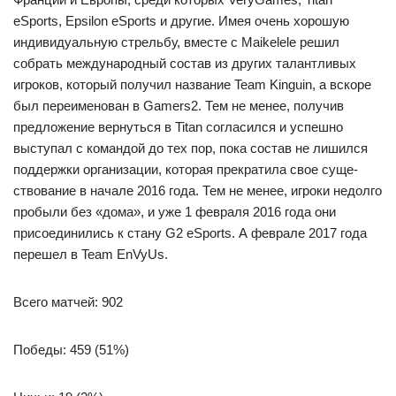
eSports, Epsilon eSports и другие. Имея очень хорошую
индивидуальную стрельбу, вместе с Maikelele решил
собрать международный состав из других талантливых
игроков, который получил название Team Kinguin, а вскоре
был переименован в Gamers2. Тем не менее, получив
предложение вернуться в Titan согласился и успешно
выступал с командой до тех пор, пока со­ста­в не лишился
под­держ­ки ор­га­ни­за­ции, которая пре­кра­ти­ла свое су­ще­
ство­ва­ние в начале 2016 года. Тем не менее, игроки недолго
пробыли без «дома», и уже 1 февраля 2016 года они
присоединились к стану G2 eSports. А феврале 2017 года
перешел в Team EnVyUs.
Всего матчей: 902
Победы: 459 (51%)