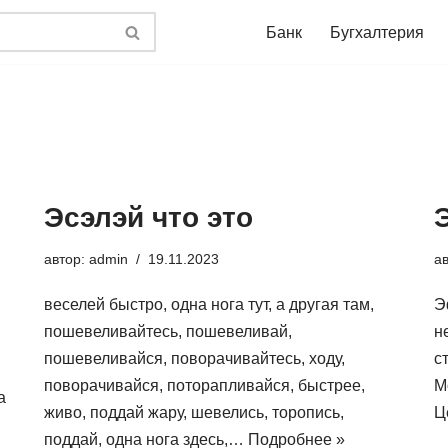
Банк
Бугхалтерия
Эсэлэй что это
автор:
admin
19.11.2023
а
веселей быстро, одна нога тут, а другая там,
Э
пошевеливайтесь, пошевеливай,
н
пошевеливайся, поворачивайтесь, ходу,
с
поворачивайся, поторапливайся, быстрее,
М
а
живо, поддай жару, шевелись, торопись,
Ц
поддай, одна нога здесь,…
Подробнее »