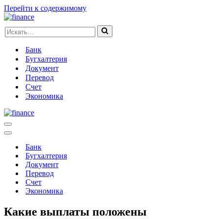
Перейти к содержимому
Искать...
Банк
Бугхалтерия
Документ
Перевод
Счет
Экономика
Меню
навигации
Меню
навигации
Банк
Бугхалтерия
Документ
Перевод
Счет
Экономика
Какие выплаты положены