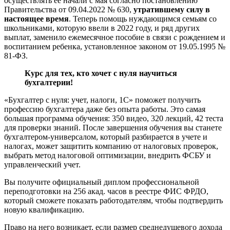
осуществлять ее начали с мая согласно постановлению
Правительства от 09.04.2022 № 630,
утратившему силу в
настоящее время
. Теперь помощь нуждающимся семьям со
школьниками, которую ввели в 2022 году, и ряд других
выплат, заменило ежемесячное пособие в связи с рождением и
воспитанием ребенка, установленное законом от 19.05.1995 №
81-ФЗ.
Курс для тех, кто хочет с нуля научиться
бухгалтерии!
«Бухгалтер с нуля: учет, налоги, 1С» поможет получить
профессию бухгалтера даже без опыта работы. Это самая
большая программа обучения: 350 видео, 320 лекций, 42 теста
для проверки знаний. После завершения обучения вы станете
бухгалтером-универсалом, который разбирается в учете и
налогах, может защитить компанию от налоговых проверок,
выбрать метод налоговой оптимизации, внедрить ФСБУ и
управленческий учет.
Вы получите официальный диплом профессиональной
переподготовки на 256 акад. часов в реестре ФИС ФРДО,
который сможете показать работодателям, чтобы подтвердить
новую квалификацию.
Право на него возникает, если размер среднедушевого дохода