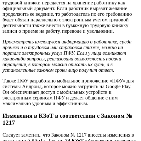
трудовой книжки передается на хранение работнику как
официальный документ. Если работник выразит желание
продолжить ее ведение, то работодатель по его требованию
будет обязан параллельно с электронным учетом трудовой
деятельности также внести в бумажную трудовую книжку
записи о приеме на работу, переводе и увольнении.
Просмотреть имеющуюся информацию о работнике, среди
прочего и о трудовом или страховом стаже, можно на
портале электронных услуг ПФУ. Если у лица возникают
какие-либо вопросы, реализована возможность подачи
обращения, в котором можно описать их суть, а в
установленные законом сроки лицо получит ответ.
Также ПФУ разработано мобильное приложение «ПФУ» для
системы Андроид, которое можно загрузить на Google Play.
Он обеспечивает доступ с мобильных устройств к
электронным сервисам ПФУ и делает общение с ним
максимально удобным и эффективным.
Изменения в КЗоТ в соответствии с Законом №
1217
Следует заметить, что Законом № 1217 внесены изменения в
шесть статей КЗоТа. Так,
ст. 24 КЗоТ
«Заключение трудового