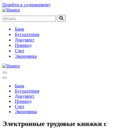
Перейти к содержимому
Искать...
Банк
Бугхалтерия
Документ
Перевод
Счет
Экономика
Меню
навигации
Меню
навигации
Банк
Бугхалтерия
Документ
Перевод
Счет
Экономика
Электронные трудовые книжки с