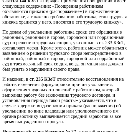
Статья 144 КЗоТ
«Порядок применения по­ощрений» имеет
следующее содержание: «Поощрения работникам
объявляются приказом (распоряжением) в торжественной
обстановке, а также по требованию работника, если трудовая
книжка хранится у него, вносятся в его трудовую книжку».
По делам об увольнении работника сроки его обращения в
районный, районный в городе, городской или горрайонный
суд по решению трудовых споров, указанные в ст. 233 КЗоТ,
составляют месяц. Кроме этого, работник может обратиться с
заявлением о решении трудового спора непосредственно в
районный, районный в городе, городской или горрайонный
суд в трехмесячный срок со дня, когда он узнал или должен
был узнать о нарушении своего права.
И наконец, в
ст. 235 КЗоТ
относительно восстановления на
работе, изменения формулировки причин увольнения,
оформления трудовых отношений с работником, который
выполнял работу без заключения трудового договора, и
установления периода такой работы» указывается, что в
случае задержки выдачи копии приказа (распоряжения) об
увольнении по вине владельца или уполномоченного им
органа работнику выплачивается средний заработок за все
время вынужденного прогула.
Источник: «Баланс-Бюджет» № 27
, который выходит из