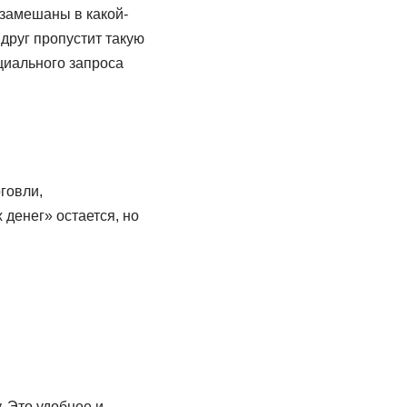
 замешаны в какой-
друг пропустит такую
циального запроса
говли,
денег» остается, но
 Это удобнее и