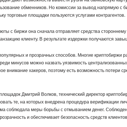
льзование обменников. Но комиссии за вывод напрямую с б
ьку торговые площадки пользуются услугами контрагентов.
юты с биржи она сначала отправляет средства стороннему 
ранзакцию клиенту. В результате издержки получаются зав
 популярных и прозрачных способов. Многие криптобиржи р
Среди минусов можно назвать уязвимость централизованны
е внимание хакеров, поэтому есть возможность потери сре
площадок Дмитрий Волков, технический директор криптоби
овать те, на которых внедрена процедура верификации лич
ма соблюдала меры борьбы с отмыванием денег. Соблюден
озрачность и обеспечивает безопасность средств клиентов,