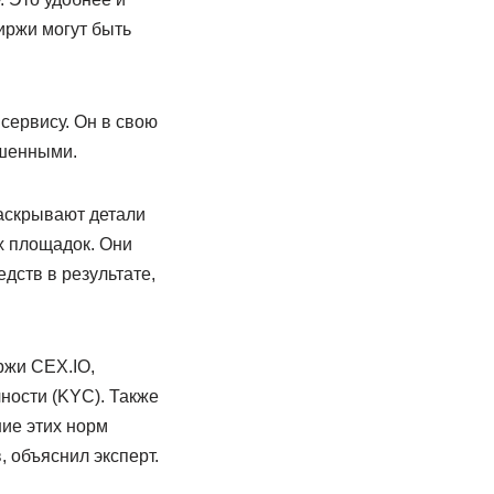
иржи могут быть
сервису. Он в свою
ышенными.
аскрывают детали
х площадок. Они
дств в результате,
ржи CEX.IO,
ности (KYC). Также
ие этих норм
 объяснил эксперт.