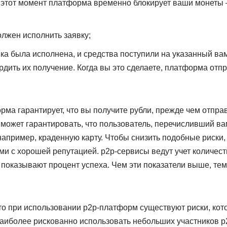
В этот момент платформа временно блокирует ваши монеты
олжен исполнить заявку;
вка была исполнена, и средства поступили на указанный вам
рдить их получение. Когда вы это сделаете, платформа отп
ма гарантирует, что вы получите рубли, прежде чем отпра
 может гарантировать, что пользователь, перечисливший ва
 например, краденную карту. Чтобы снизить подобные риски
ями с хорошей репутацией. p2p-сервисы ведут учет количес
 показывают процент успеха. Чем эти показатели выше, те
то при использовании p2p-платформ существуют риски, кот
Наиболее рискованно использовать небольших участников p2