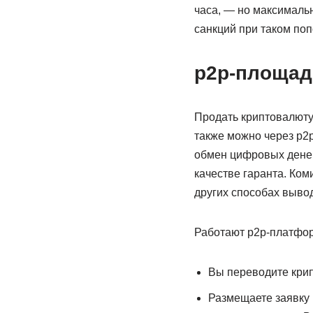
часа, — но максималь
санкций при таком по
p2p-площад
Продать криптовалюту 
также можно через p2p
обмен цифровых денег
качестве гаранта. Ком
других способах вывода
Работают p2p-платфо
Вы переводите кри
Размещаете заявку 