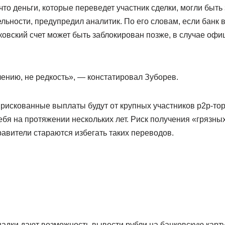
что деньги, которые переведет участник сделки, могли быть
льности, предупредил аналитик. По его словам, если банк в
овский счет может быть заблокирован позже, в случае офи
лению, не редкость», — констатировал Зуборев.
 рискованные выплаты будут от крупных участников p2p-тор
я на протяжении нескольких лет. Риск получения «грязных 
равители стараются избегать таких переводов.
адки дают возможность вывести рубли на банковскую карту.