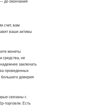
 — до окончания
и счет, вам
равит ваши активы
вите монеты
м средства, не
, надежнее заключать
тва проведенных
м большего доверия
орые связаны с
p-торговли. Есть