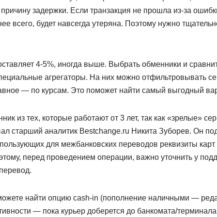
причину задержки. Если транзакция не прошла из-за ошибки
ее всего, будет навсегда утеряна. Поэтому нужно тщатель
оставляет 4-5%, иногда выше. Выбрать обменники и сравни
пециальные агрегаторы. На них можно отфильтровывать се
авное — по курсам. Это поможет найти самый выгодный вар
ик из тех, которые работают от 3 лет, так как «зрелые» с
ал старший аналитик Bestchange.ru Никита Зуборев. Он под
спользующих для межбанковских переводов реквизиты карт
тому, перед проведением операции, важно уточнить у подд
 перевод.
можете найти опцию cash-in (пополнение наличными — реда
тивности — пока курьер доберется до банкомата/терминал