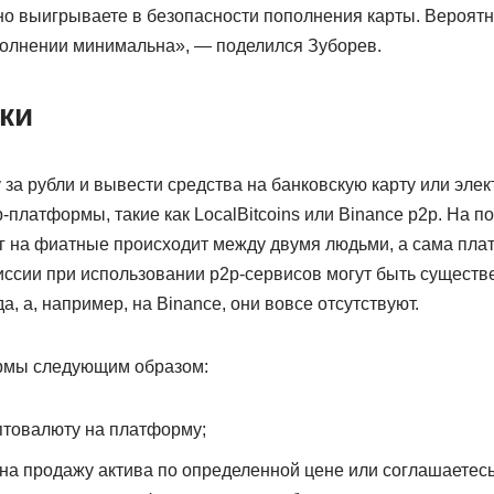
но выигрываете в безопасности пополнения карты. Вероят
полнении минимальна», — поделился Зуборев.
ки
за рубли и вывести средства на банковскую карту или эле
-платформы, такие как LocalBitcoins или Binance p2p. На 
 на фиатные происходит между двумя людьми, а сама пла
иссии при использовании p2p-сервисов могут быть существ
, а, например, на Binance, они вовсе отсутствуют.
рмы следующим образом:
птовалюту на платформу;
на продажу актива по определенной цене или соглашаетес