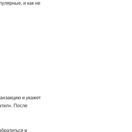
улярные, и как не
анзакцию и укажет
атил». После
обратиться в