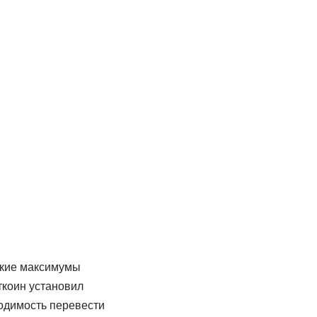
ские максимумы
иткоин установил
ходимость перевести