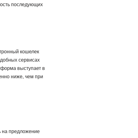
ность последующих
ктронный кошелек
подобных сервисах
тформа выступает в
енно ниже, чем при
ь на предложение