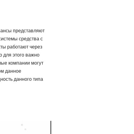
инансы представляют
системы средства с
кты работают через
 для этого важно
елые компании могут
ом данное
ность данного типа