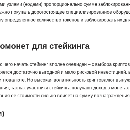
и узлами (нодами) пропорционально сумме заблокированн
 нужно покупать дорогостоящее специализированное оборуд
ту определенное количество токенов и заблокировать их д
омонет для стейкинга
и с чего начать стейкинг вполне очевиден – с выбора крипт
яется достаточно выгодной и мало рисковой инвестицией, в
риптовалюте. Но высокая волатильность криптовалют вынуж
ия, так как участники стейкинга получают доход в монета
ания ее стоимости сильно влияет на сумму вознаграждения
м)