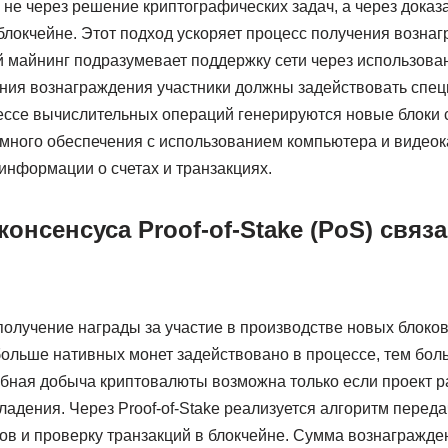
не через решение криптографических задач, а через доказ
блокчейне. Этот подход ускоряет процесс получения вознаг
 майнинг подразумевает поддержку сети через использовани
ания вознаграждения участники должны задействовать спе
ессе вычислительных операций генерируются новые блоки
много обеспечения с использованием компьютера и видеок
информации о счетах и транзакциях.
консенсуса Proof-of-Stake (PoS) связа
о получение награды за участие в производстве новых блоко
 больше нативных монет задействовано в процессе, тем бо
бная добыча криптовалюты возможна только если проект р
ладения. Через Proof-of-Stake реализуется алгоритм переда
ов и проверку транзакций в блокчейне. Сумма вознагражде