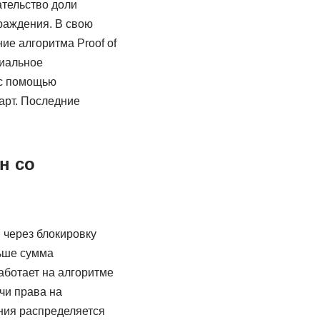
ательство доли
раждения. В свою
е алгоритма Proof of
циальное
 с помощью
арт. Последние
н со
в через блокировку
льше сумма
аботает на алгоритме
чи права на
ния распределяется