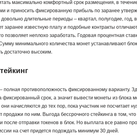
итать максимально комфортный срок размещения, в течение
ми и приносить фиксированную прибыль по заранее утверж
довольно длительные периоды – квартал, полугодие, год,
ет заранее известную плату и подобные контракты отличаю
то позволяет неплохо заработать. Годовая процентная став
 Сумму минимального количества монет устанавливают бло
ь достаточно высоким.
тейкинг
 – полная противоположность фиксированному варианту. Зд
а фиксированный срок, а значит вывести монеты из блока м
 они начисляются до тех пор, пока участник не посчитает 
ит продажи по ним. Выгода бессрочного стейкинга в том, чт
ки после отправки токенов в блок. Но выплата все равно п
иссии на счет придется подождать минимум 30 дней.