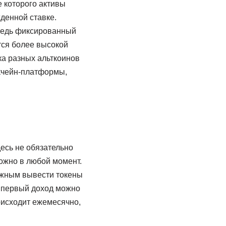
 которого активы
денной ставке.
 ведь фиксированный
тся более высокой
ка разных альткоинов
кчейн-платформы,
есь не обязательно
ожно в любой момент.
нужным вывести токены
о первый доход можно
роисходит ежемесячно,