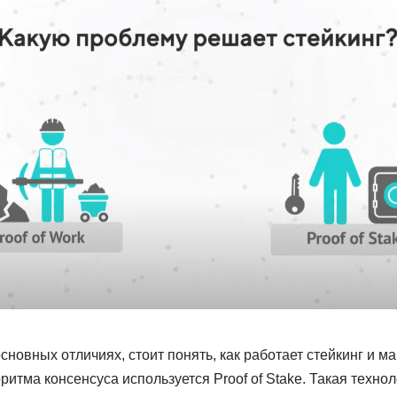
сновных отличиях, стоит понять, как работает стейкинг и м
оритма консенсуса используется Proof of Stake. Такая техно