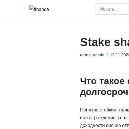
Перейти
к
содержимому
Stake sh
автор:
admin
19.11.202
Что такое
долгосроч
Понятие стейкинг приш
вознаграждения за ра
доходности сильно отл