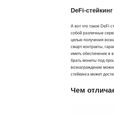
DeFi-стейкинг
А вот что такое DeFi 
собой различные серви
целью получения возна
смарт-контракты, гар
иметь обеспечение в в
брать монеты под проц
вознаграждение можно 
стейкинга может дости
Чем отличае