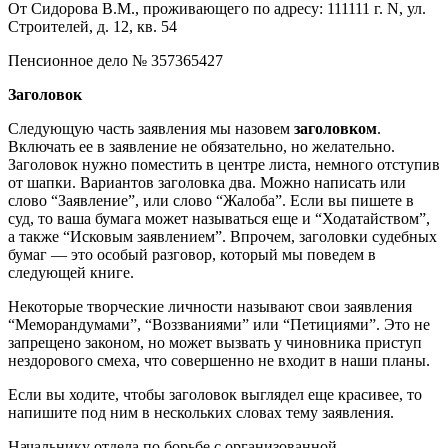
От Сидорова В.М., проживающего по адресу: 111111 г. N, ул.
Строителей, д. 12, кв. 54
Пенсионное дело № 357365427
Заголовок
Следующую часть заявления мы назовем
заголовком
.
Включать ее в заявление не обязательно, но желательно.
Заголовок нужно поместить в центре листа, немного отступив
от шапки. Вариантов заголовка два. Можно написать или
слово “Заявление”, или слово “Жалоба”. Если вы пишете в
суд, то ваша бумага может называться еще и “Ходатайством”,
а также “Исковым заявлением”. Впрочем, заголовки судебных
бумаг — это особый разговор, который мы поведем в
следующей книге.
Некоторые творческие личности называют свои заявления
“Меморандумами”, “Воззваниями” или “Петициями”. Это не
запрещено законом, но может вызвать у чиновника приступ
нездорового смеха, что совершенно не входит в наши планы.
Если вы ходите, чтобы заголовок выглядел еще красивее, то
напишите под ним в нескольких словах тему заявления.
Начальнику отдела по борьбе с организованной