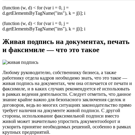
(function (w, d) < for (var i = 0, j =
d.getElementsByTagName("ins"), k = j[i]; i
(function (w, d) < for (var i = 0, j =
d.getElementsByTagName("ins"), k = j[i]; i
Живая подпись на документах, печать
и факсимиле — что это такое
Любому руководителю, собственнику бизнеса, а также
работнику отдела кадров необходимо знать, что это такое —
живая подпись на документах, чем она отличается от печати и
факсимиле, и в каких случаях рекомендуется её использовать
в рамках ведения деятельности. Следует отметить, что данное
знание крайне важно для безопасного заключения сделок и
договоров, ведь во многих ситуациях законодательство прямо
требует наличия на документе живой подписи. С другой
стороны, использование факсимильной подписи вместо
живой может значительно упростить документооборот и
ускорить принятие необходимых решений, особенно в рамках
крупных предприятий.