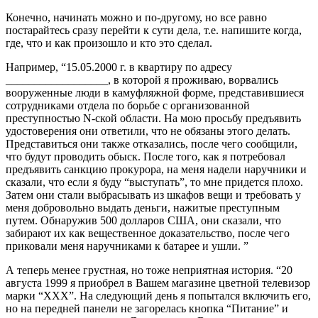
Конечно, начинать можно и по-другому, но все равно
постарайтесь сразу перейти к сути дела, т.е. напишите когда,
где, что и как произошло и кто это сделал.
Например, “15.05.2000 г. в квартиру по адресу
__________________, в которой я проживаю, ворвались
вооруженные люди в камуфляжной форме, представившиеся
сотрудниками отдела по борьбе с организованной
преступностью N-ской области. На мою просьбу предъявить
удостоверения они ответили, что не обязаны этого делать.
Представиться они также отказались, после чего сообщили,
что будут проводить обыск. После того, как я потребовал
предъявить санкцию прокурора, на меня надели наручники и
сказали, что если я буду “выступать”, то мне придется плохо.
Затем они стали выбрасывать из шкафов вещи и требовать у
меня добровольно выдать деньги, нажитые преступным
путем. Обнаружив 500 долларов США, они сказали, что
забирают их как вещественное доказательство, после чего
приковали меня наручниками к батарее и ушли. ”
А теперь менее грустная, но тоже неприятная история. “20
августа 1999 я приобрел в Вашем магазине цветной телевизор
марки “ХХХ”. На следующий день я попытался включить его,
но на передней панели не загорелась кнопка “Питание” и