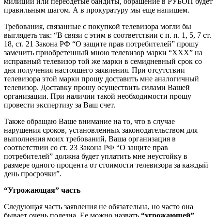
милиции или переодетые бандиты, обращение в РУБОП будет
правильным шагом. А в прокуратуру мы еще напишем.
Требования, связанные с покупкой телевизора могли бы
выглядеть так: “В связи с этим в соответствии с п. п. 1, 5, 7 ст.
18, ст. 21 Закона РФ “О защите прав потребителей” прошу
заменить приобретенный мною телевизор марки “ХХХ” на
исправный телевизор той же марки в семидневный срок со
дня получения настоящего заявления. При отсутствии
телевизора этой марки прошу доставить мне аналогичный
телевизор. Доставку прошу осуществить силами Вашей
организации. При наличии такой необходимости прошу
провести экспертизу за Ваш счет.
Также обращаю Ваше внимание на то, что в случае
нарушения сроков, установленных законодательством для
выполнения моих требований, Ваша организация в
соответствии со ст. 23 Закона РФ “О защите прав
потребителей” должна будет уплатить мне неустойку в
размере одного процента от стоимости телевизора за каждый
день просрочки”.
“Угрожающая” часть
Следующая часть заявления не обязательна, но часто она
бывает очень полезна. Ее можно назвать
“угрожающей”
.