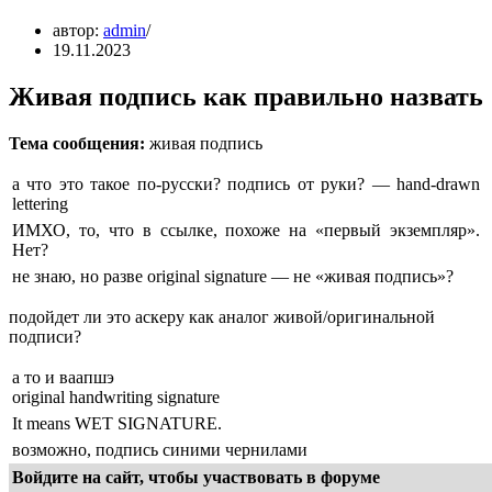
автор:
admin
19.11.2023
Живая подпись как правильно назвать
Тема сообщения:
живая подпись
а что это такое по-русски? подпись от руки? — hand-drawn
lettering
ИМХО, то, что в ссылке, похоже на «первый экземпляр».
Нет?
не знаю, но разве original signature — не «живая подпись»?
подойдет ли это аскеру как аналог живой/оригинальной
подписи?
а то и ваапшэ
original handwriting signature
It means WET SIGNATURE.
возможно, подпись синими чернилами
Войдите на сайт, чтобы участвовать в форуме