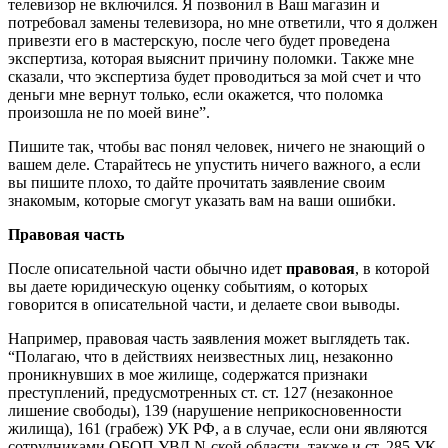
телевизор не включился. Я позвонил в Ваш магазин и
потребовал замены телевизора, но мне ответили, что я должен
привезти его в мастерскую, после чего будет проведена
экспертиза, которая выяснит причину поломки. Также мне
сказали, что экспертиза будет проводиться за мой счет и что
деньги мне вернут только, если окажется, что поломка
произошла не по моей вине”.
Пишите так, чтобы вас понял человек, ничего не знающий о
вашем деле. Старайтесь не упустить ничего важного, а если
вы пишите плохо, то дайте прочитать заявление своим
знакомым, которые смогут указать вам на ваши ошибки.
Правовая часть
После описательной части обычно идет
правовая
, в которой
вы даете юридическую оценку событиям, о которых
говорится в описательной части, и делаете свои выводы.
Например, правовая часть заявления может выглядеть так.
“Полагаю, что в действиях неизвестных лиц, незаконно
проникнувших в мое жилище, содержатся признаки
преступлений, предусмотренных ст. ст. 127 (незаконное
лишение свободы), 139 (нарушение неприкосновенности
жилища), 161 (грабеж) УК РФ, а в случае, если они являются
сотрудниками ОБОП УВД N-ской области, также и ст. 285 УК