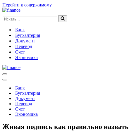
Перейти к содержимому
Искать...
Банк
Бугхалтерия
Документ
Перевод
Счет
Экономика
Меню
навигации
Меню
навигации
Банк
Бугхалтерия
Документ
Перевод
Счет
Экономика
Живая подпись как правильно назвать