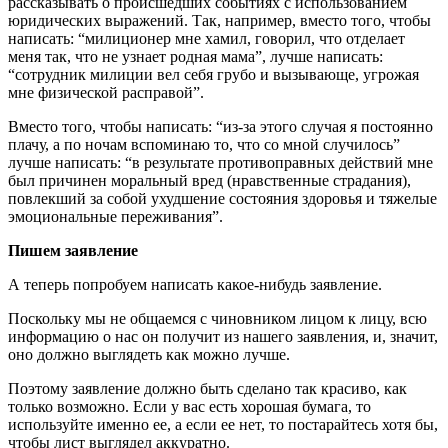
рассказывать о происшедших событиях с использованием
юридических выражений. Так, например, вместо того, чтобы
написать: “милиционер мне хамил, говорил, что отделает
меня так, что не узнает родная мама”, лучше написать:
“сотрудник милиции вел себя грубо и вызывающе, угрожая
мне физической расправой”.
Вместо того, чтобы написать: “из-за этого случая я постоянно
плачу, а по ночам вспоминаю то, что со мной случилось”
лучше написать: “в результате противоправных действий мне
был причинен моральный вред (нравственные страдания),
повлекший за собой ухудшение состояния здоровья и тяжелые
эмоциональные переживания”.
Пишем заявление
А теперь попробуем написать какое-нибудь заявление.
Поскольку мы не общаемся с чиновником лицом к лицу, всю
информацию о нас он получит из нашего заявления, и, значит,
оно должно выглядеть как можно лучше.
Поэтому заявление должно быть сделано так красиво, как
только возможно. Если у вас есть хорошая бумага, то
используйте именно ее, а если ее нет, то постарайтесь хотя бы,
чтобы лист выглядел аккуратно.