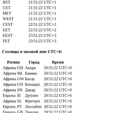
BST
21:51:22
UTC+1
CET
21:51:22
UTC+1
MET
21:51:22
UTC+1
WEST
21:51:22
UTC+1
CEST
22:51:22
UTC+2
EET
22:51:22
UTC+2
EEST
23:51:22
UTC+3
FET
23:51:22
UTC+3
Столицы в часовой зоне UTC+0:
Регион
Город
Время
Африка
GH
Аккра
20:51:22
UTC+0
Африка
ML
Бамако
20:51:22
UTC+0
Африка
GW
Бисау
20:51:22
UTC+0
Африка
GN
Конакри
20:51:22
UTC+0
Африка
SN
Дакар
20:51:22
UTC+0
Европа
IE
Дублин
20:51:22
UTC+0
Африка
SL
Фритаун
20:51:22
UTC+0
Европа
PT
Лиссабон
20:51:22
UTC+0
Европа
GB
Лондон
20:51:22
UTC+0