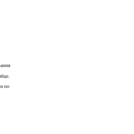
вания
лбце.
и по