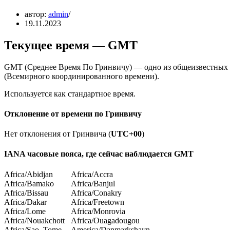
автор:
admin
19.11.2023
Текущее время — GMT
GMT (Среднее Время По Гринвичу) — одно из общеизвестных н
(Всемирного координированного времени).
Используется как стандартное время.
Отклонение от времени по Гринвичу
Нет отклонения от Гринвича (
UTC+00
)
IANA часовые пояса, где сейчас наблюдается GMT
Africa/Abidjan
Africa/Accra
Africa/Bamako
Africa/Banjul
Africa/Bissau
Africa/Conakry
Africa/Dakar
Africa/Freetown
Africa/Lome
Africa/Monrovia
Africa/Nouakchott
Africa/Ouagadougou
Africa/Sao_Tome
America/Danmarkshavn