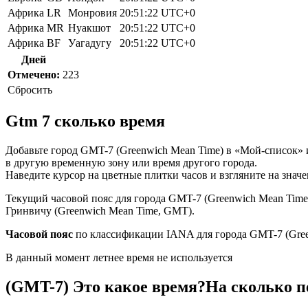
Африка
LR
Монровия
20:51:22
UTC+0
Африка
MR
Нуакшот
20:51:22
UTC+0
Африка
BF
Уагадугу
20:51:22
UTC+0
Дней
Отмечено:
223
Сбросить
Gtm 7 сколько время
Добавьте город GMT-7 (Greenwich Mean Time) в «Мой-список» 
в другую временную зону или время другого города.
Наведите курсор на цветные плитки часов и взгляните на знач
Текущий часовой пояс для города GMT-7 (Greenwich Mean Time
Гринвичу (Greenwich Mean Time, GMT).
Часовой пояс
по классификации IANA для города GMT-7 (Gree
В данный момент летнее время не используется
(GMT-7) Это какое время?На сколько п