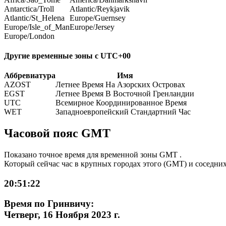
Antarctica/Troll
Atlantic/Reykjavik
Atlantic/St_Helena
Europe/Guernsey
Europe/Isle_of_Man
Europe/Jersey
Europe/London
Другие временные зоны c UTC+00
Аббревиатура
Имя
AZOST
Летнее Время На Азорских Островах
EGST
Летнее Время В Восточной Гренландии
UTC
Всемирное Координированное Время
WET
Западноевропейский Стандартний Час
Часовой пояс GMT
Показано точное время для временной зоны GMT .
Который сейчас час в крупных городах этого (GMT) и соседни
20:51:22
Время по Гринвичу:
Четверг, 16 Ноября 2023 г.