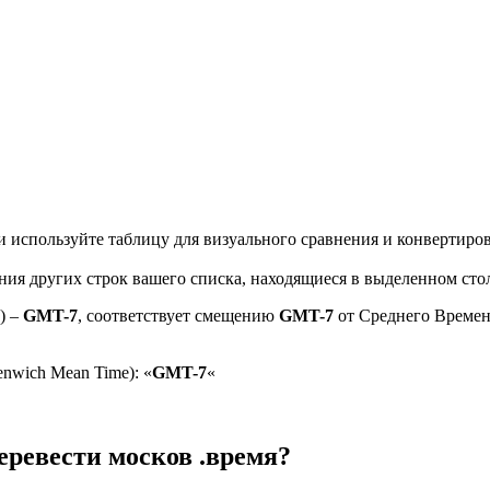
и используйте таблицу для визуального сравнения и конвертиро
ения других строк вашего списка, находящиеся в выделенном сто
) –
GMT-7
, соответствует смещению
GMT-7
от Среднего Времен
nwich Mean Time): «
GMT-7
«
еревести москов .время?