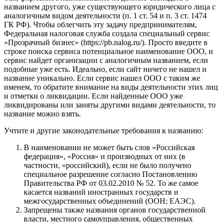
названием другого, уже существующего юридического лица с
аналогичным видом деятельности (п. 1 ст. 54 и п. 3 ст. 1474
ГК РФ). Чтобы облегчить эту задачу предпринимателям,
Федеральная налоговая служба создала специальный сервис
«Прозрачный бизнес» (https://pb.nalog.ru/). Просто введите в
строке поиска сервиса потенциальное наименование ООО, и
сервис найдет организации с аналогичным названием, если
подобные уже есть. Идеально, если сайт ничего не нашел и
название уникально. Если сервис нашел ООО с таким же
именем, то обратите внимание на виды деятельности этих лиц
и отметки о ликвидации. Если найденные ООО уже
ликвидированы или заняты другими видами деятельности, то
название можно взять.
Учтите и другие законодательные требования к названию:
В наименовании не может быть слов «Российская
федерация», «Россия» и производных от них (в
частности, «российский), если не было получено
специальное разрешение согласно Постановлению
Правительства РФ от 03.02.2010 № 52. То же самое
касается названий иностранных государств и
межгосударственных объединений (ООН; ЕАЭС).
Запрещены также названия органов государственной
власти, местного самоуправления, общественных