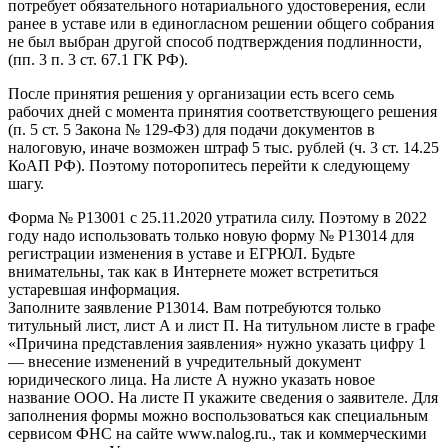
потребует обязательного нотариального удостоверения, если
ранее в уставе или в единогласном решении общего собрания
не был выбран другой способ подтверждения подлинности,
(пп. 3 п. 3 ст. 67.1 ГК РФ).
После принятия решения у организации есть всего семь
рабочих дней с момента принятия соответствующего решения
(п. 5 ст. 5 Закона № 129-ФЗ) для подачи документов в
налоговую, иначе возможен штраф 5 тыс. рублей (ч. 3 ст. 14.25
КоАП РФ). Поэтому поторопитесь перейти к следующему
шагу.
Форма № Р13001 с 25.11.2020 утратила силу. Поэтому в 2022
году надо использовать только новую форму № Р13014 для
регистрации изменения в уставе и ЕГРЮЛ. Будьте
внимательны, так как в Интернете может встретиться
устаревшая информация.
Заполните заявление Р13014. Вам потребуются только
титульный лист, лист А и лист П. На титульном листе в графе
«Причина представления заявления» нужно указать цифру 1
— внесение изменений в учредительный документ
юридического лица. На листе А нужно указать новое
название ООО. На листе П укажите сведения о заявителе. Для
заполнения формы можно воспользоваться как специальным
сервисом ФНС на сайте www.nalog.ru., так и коммерческими