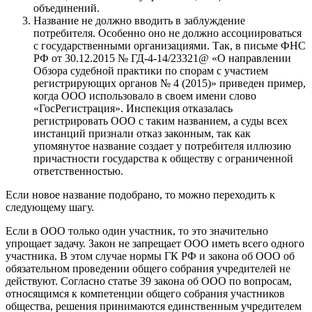
объединений.
Название не должно вводить в заблуждение
потребителя. Особенно оно не должно ассоциироваться
с государственными организациями. Так, в письме ФНС
РФ от 30.12.2015 № ГД-4-14/23321@ «О направлении
Обзора судебной практики по спорам с участием
регистрирующих органов № 4 (2015)» приведен пример,
когда ООО использовало в своем имени слово
«ГосРегистрация». Инспекция отказалась
регистрировать ООО с таким названием, а суды всех
инстанций признали отказ законным, так как
упомянутое название создает у потребителя иллюзию
причастности государства к обществу с ограниченной
ответственностью.
Если новое название подобрано, то можно переходить к
следующему шагу.
Если в ООО только один участник, то это значительно
упрощает задачу. Закон не запрещает ООО иметь всего одного
участника. В этом случае нормы ГК РФ и закона об ООО об
обязательном проведении общего собрания учредителей не
действуют. Согласно статье 39 закона об ООО по вопросам,
относящимся к компетенции общего собрания участников
общества, решения принимаются единственным учредителем