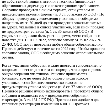
по собственной инициативе или участники (иные лица),
обратившись к директору с соответствующим требованием.
Собрание проводится в очном формате, если уставом не
предусмотрен заочный формат (п. 3 ст. 38 закона об ООО). По
общему правилу для уведомления участников необходимо
направить им за 30 дней до его проведения заказные письма
на адреса, указанные в списке участников, если иной порядок
не предусмотрен уставом (п. 1 ст. 36 закона об ООО). В
уведомлении должно быть указано время, место собрания и
повестка дня. С 01.03.2022, согласно закону от 25.02.2022 №
25-ФЗ, ООО могут проводить любые общие собрания заочно.
Правило действует в течение всего 2022 года. Чтобы провести
собрание заочно, ООО необходимо решение исполнительного
органа.
Когда участники соберутся, нужно провести голосование по
вопросам повестки дня в том же порядке, что и при годовом
общем собрании участников. Решение принимается
большинством не менее 2/3 от общего числа голосов
участников, если большее количество голосов не
предусмотрено уставом общества (п. 8 ст. 37 закона об ООО).
Принятое решение нужно зафиксировать в протоколе общего
собрания и подписать его у председателя собрания и
секретаря (п. 3 ст. 181.2 ГК РФ). Протокол понадобится для
успешной регистрации изменений в ФНС. Протокол