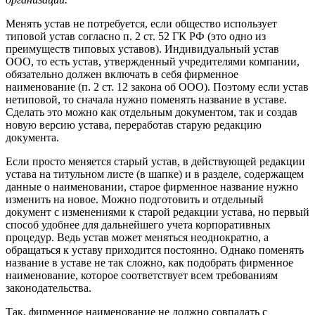
Менять устав не потребуется, если общество использует
типовой устав согласно п. 2 ст. 52 ГК РФ (это одно из
преимуществ типовых уставов). Индивидуальный устав
ООО, то есть устав, утвержденный учредителями компании,
обязательно должен включать в себя фирменное
наименование (п. 2 ст. 12 закона об ООО). Поэтому если устав
нетиповой, то сначала нужно поменять название в уставе.
Сделать это можно как отдельным документом, так и создав
новую версию устава, переработав старую редакцию
документа.
Если просто меняется старый устав, в действующей редакции
устава на титульном листе (в шапке) и в разделе, содержащем
данные о наименовании, старое фирменное название нужно
изменить на новое. Можно подготовить и отдельный
документ с изменениями к старой редакции устава, но первый
способ удобнее для дальнейшего учета корпоративных
процедур. Ведь устав может меняться неоднократно, а
обращаться к уставу приходится постоянно. Однако поменять
название в уставе не так сложно, как подобрать фирменное
наименование, которое соответствует всем требованиям
законодательства.
Так, фирменное наименование не должно совпадать с