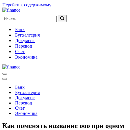
Перейти к содержимому
Искать...
Банк
Бугхалтерия
Документ
Перевод
Счет
Экономика
Меню
навигации
Меню
навигации
Банк
Бугхалтерия
Документ
Перевод
Счет
Экономика
Как поменять название ооо при одном