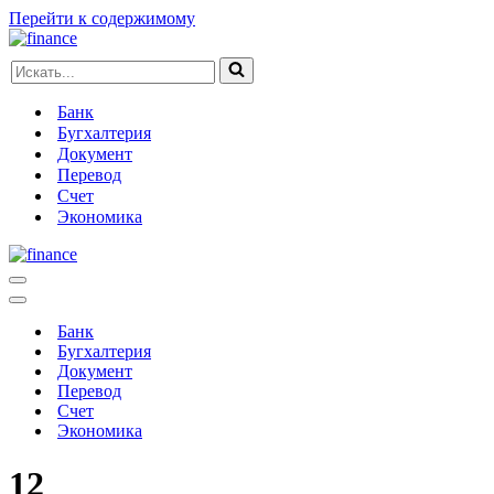
Перейти к содержимому
Искать...
Банк
Бугхалтерия
Документ
Перевод
Счет
Экономика
Меню
навигации
Меню
навигации
Банк
Бугхалтерия
Документ
Перевод
Счет
Экономика
12