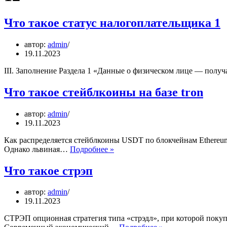
Что такое статус налогоплательщика 1
автор:
admin
19.11.2023
III. Заполнение Раздела 1 «Данные о физическом лице — получ
Что такое стейблкоины на базе tron
автор:
admin
19.11.2023
Как распределяется стейблкоины USDT по блокчейнам Ethereum 
Что
Однако львиная…
Подробнее »
такое
стейблкоины
Что такое стрэп
на
базе
автор:
admin
tron
19.11.2023
СТРЭП опционная стратегия типа «стрэдл», при которой покупа
Что