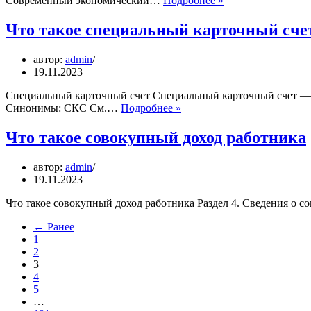
Современный экономический…
Подробнее »
такое
стрэп
Что такое специальный карточный счет
автор:
admin
19.11.2023
Специальный карточный счет Специальный карточный счет — т
Что
Синонимы: СКС См.…
Подробнее »
такое
специальный
Что такое совокупный доход работника
карточный
счет
автор:
admin
в
19.11.2023
банке
Что такое совокупный доход работника Раздел 4. Сведения о 
← Ранее
1
2
3
4
5
…