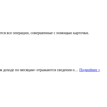
тся все операции, совершенные с помощью карточки.
Что
ном доходе по месяцам» отражаются сведения о…
Подробнее »
тако
сов
дох
раб