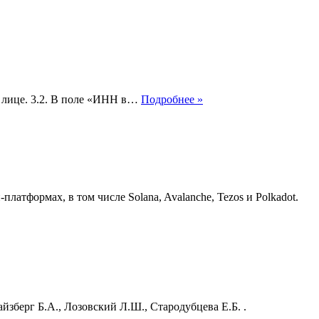
Что
м лице. 3.2. В поле «ИНН в…
Подробнее »
такое
статус
налогоплательщика
1
тформах, в том числе Solana, Avalanche, Tezos и Polkadot.
зберг Б.А., Лозовский Л.Ш., Стародубцева Е.Б. .