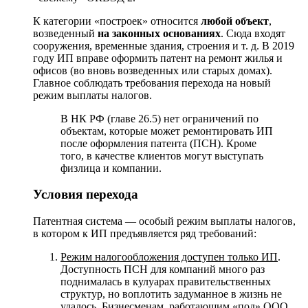
К категории «построек» относится
любой объект
,
возведенный
на законных основаниях
. Сюда входят
сооружения, временные здания, строения и т. д. В 2019
году ИП вправе оформить патент на ремонт жилья и
офисов (во вновь возведенных или старых домах).
Главное соблюдать требования перехода на новый
режим выплаты налогов.
В НК РФ (главе 26.5) нет ограничений по
объектам, которые может ремонтировать ИП
после оформления патента (ПСН). Кроме
того, в качестве клиентов могут выступать
физлица и компании.
Условия перехода
Патентная система — особый режим выплаты налогов,
в котором к ИП предъявляется ряд требований:
Режим налогообложения доступен только ИП
.
Доступность ПСН для компаний много раз
поднималась в кулуарах правительственных
структур, но воплотить задуманное в жизнь не
удалось. Бизнесменам, работающим «под» ООО,