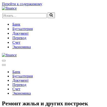
Перейти к содержимому
Искать...
Банк
Бугхалтерия
Документ
Перевод
Счет
Экономика
Меню
навигации
Меню
навигации
Банк
Бугхалтерия
Документ
Перевод
Счет
Экономика
Ремонт жилья и других построек