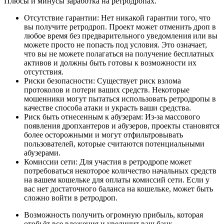
Плюсы и минусы заработка на ретродропах.
Отсутствие гарантии: Нет никакой гарантии того, что
вы получите ретродроп. Проект может отменить дроп в
любое время без предварительного уведомления или вы
можете просто не попасть под условия. Это означает,
что вы не можете полагаться на получение бесплатных
активов и должны быть готовы к возможности их
отсутствия.
Риски безопасности: Существует риск взлома
протоколов и потери ваших средств. Некоторые
мошенники могут пытаться использовать ретродропы в
качестве способа атаки и украсть ваши средства.
Риск быть отнесенным к абузерам: Из-за массового
появления дропхантеров и абузеров, проекты становятся
более осторожными и могут отфильтровывать
пользователей, которые считаются потенциальными
абузерами.
Комиссии сети: Для участия в ретродропе может
потребоваться некоторое количество начальных средств
на вашем кошельке для оплаты комиссий сети. Если у
вас нет достаточного баланса на кошельке, может быть
сложно войти в ретродроп.
Возможность получить огромную прибыль, которая
отобьёт все вложения и увеличит ваш банк.