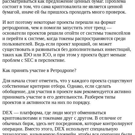
рассматриваться как предложение ценных бумаг. Проблема
состоит в том, что сама криптовалюта не является ценной
бумагой, иначе ей бы пришлось проходить много проверок.
И вот поэтому некоторые проекты перешли на формат
ретродропов, чем и помогли запустить этот тренд —
основатели проектов решили отойти от системы токенсейлов
и перейти к системе, когда токены распространяются среди
пользователей. Ведь если проект хороший, он может
существовать и развиваться без дополнительных инвестиций,
таких как IDO или ICO, и при этом у проекта будет меньше
проблем с SEC в перспективе.
Как принять участие в Ретродропе?
Для начала стоит отметить, что у каждого проекта существуют
собственные критерии отбора. Однако, если сделать
обобщение, для участия в проекте вам рекомендуется активно
принимать участие в его деятельности. Разберем типы
проектов и активности на них по порядку.
DEX — платформа, где люди могут обмениваться
криптовалютами и токенами друг с другом. В отличие от
обычных бирж, здесь нет посредников, которые контролируют
операции. Вместо этого, DEX использует специальную
технологию, называемую блокчейн, чтобы все операции были