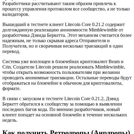
Разработчики рассчитывают таким образом привлечь к
процессу управления протоколом все сообщество, а не только
валидаторов.
Вышедший в тестнете клиент Litecoin Core 0.21.2 содержит
долгожданную реализацию анонимности Mimblewimble от
разработчика Дэвида Беркетта. Этот механизм считается более
надежным, не только скрывая адреса Отправителя и
Получателя, но и сворачивая несколько транзакций в один
перевод.
Система уже воплощен в блокчейнах криптовалют Beam и
Crin. Создатели Litecoin решили реализовать Mimblewimble,
чтобы открыть возможность пользователям при желании
проводить анонимные транзакции. Остальные переводы будут
отображаться на блокчейне в обычном для криптовалюты,
формате.
В связи с запуском в тестнете Litecoin Core 0.21.2, Дэвид
Беркетт обратился к сообществу за помощью в выявлении
последних багов кода. По мнению разработчиков, новый
клиент попадет на основной блокчейн в течение нескольких
недель.
Как получить Ретродропы (Аирдропы)