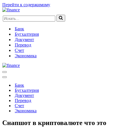
Перейти к содержимому
Искать...
Банк
Бугхалтерия
Документ
Перевод
Счет
Экономика
Меню
навигации
Меню
навигации
Банк
Бугхалтерия
Документ
Перевод
Счет
Экономика
Снапшот в криптовалюте что это