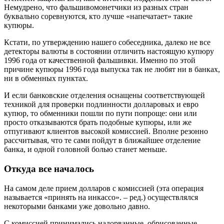
Немудрено, что фальшивомонетчики из разных стран
буквально соревнуются, кто лучше «напечатает» такие
купюры.
Кстати, по утверждению нашего собеседника, далеко не все
детекторы валюты в состоянии отличить настоящую купюру
1996 года от качественной фальшивки. Именно по этой
причине купюры 1996 года выпуска так не любят ни в банках,
ни в обменных пунктах.
И если банковские отделения оснащены соответствующей
техникой для проверки подлинности долларовых и евро
купюр, то обменники пошли по пути попроще: они или
просто отказываются брать подобные купюры, или же
отпугивают клиентов высокой комиссией. Вполне резонно
рассчитывая, что те сами пойдут в ближайшее отделение
банка, и одной головной болью станет меньше.
Откуда все началось
На самом деле прием долларов с комиссией (эта операция
называется «принять на инкассо». – ред.) осуществлялся
некоторыми банками уже довольно давно.
С комиссией принимались надорванные, обрисованные