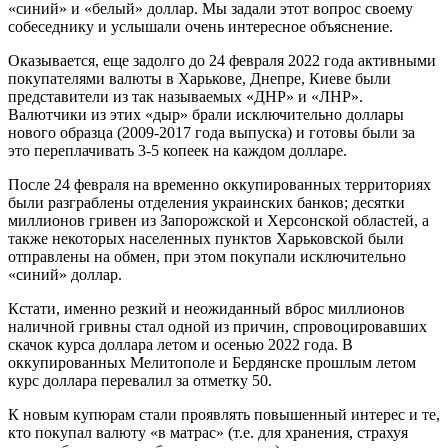
«синий» и «белый» доллар. Мы задали этот вопрос своему
собеседнику и услышали очень интересное объяснение.
Оказывается, еще задолго до 24 февраля 2022 года активными
покупателями валюты в Харькове, Днепре, Киеве были
представители из так называемых «ДНР» и «ЛНР».
Валютчики из этих «дыр» брали исключительно доллары
нового образца (2009-2017 года выпуска) и готовы были за
это переплачивать 3-5 копеек на каждом долларе.
После 24 февраля на временно оккупированных территориях
были разграблены отделения украинских банков; десятки
миллионов гривен из Запорожской и Херсонской областей, а
также некоторых населенных пунктов Харьковской были
отправлены на обмен, при этом покупали исключительно
«синий» доллар.
Кстати, именно резкий и неожиданный вброс миллионов
наличной гривны стал одной из причин, спровоцировавших
скачок курса доллара летом и осенью 2022 года. В
оккупированных Мелитополе и Бердянске прошлым летом
курс доллара перевалил за отметку 50.
К новым купюрам стали проявлять повышенный интерес и те,
кто покупал валюту «в матрас» (т.е. для хранения, страхуя