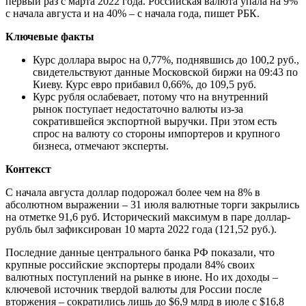
первый раз с марта 2022 года. Российская валюта упала на 9%
с начала августа и на 40% – с начала года, пишет РБК.
Ключевые факты
Курс доллара вырос на 0,77%, поднявшись до 100,2 руб.,
свидетельствуют данные Московской биржи на 09:43 по
Киеву. Курс евро прибавил 0,66%, до 109,5 руб.
Курс рубля ослабевает, потому что на внутренний
рынок поступает недостаточно валюты из-за
сократившейся экспортной выручки. При этом есть
спрос на валюту со стороны импортеров и крупного
бизнеса, отмечают эксперты.
Контекст
С начала августа доллар подорожал более чем на 8% в
абсолютном выражении – 31 июля валютные торги закрылись
на отметке 91,6 руб. Исторический максимум в паре доллар-
рубль был зафиксирован 10 марта 2022 года (121,52 руб.).
Последние данные центрального банка РФ показали, что
крупные российские экспортеры продали 84% своих
валютных поступлений на рынке в июне. Но их доходы –
ключевой источник твердой валюты для России после
вторжения – сократились лишь до $6,9 млрд в июле с $16,8