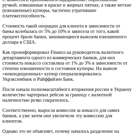
ручкой, измазанные в краске и жирных пятнах, а также ветхие
(изношенные) купюры, частично утратившие
платежеспособность.
Стоимость такой операции для клиента в зависимости от
банка колебалась от 5% до 10% и зависела от того, какой
процент брали банки, занимающиеся вывозом изношенного
доллара в США.
Как проинформировал Finance.ua руководитель валютного
департамента одного из коммерческих банков, для них
стоимость инкассо составляла от 1% до 3% в зависимости от
степени изношенности и состояния купюры. На вывозе
«некондиционных» купюр специализировались
Укрэксимбанк и Райффайзен Банк.
После начала полномасштабного вторжения россии в Украину
количество чартерных рейсов за границу с валютной
наличностью резко сократилось.
Соответственно, выросла комиссия за инкассо для самих
банков, а уже затем они увеличили эту комиссию для
клиентов.
Однако это не объясняет, почему началось разделение на