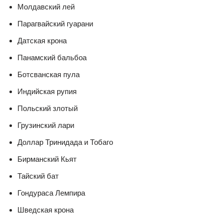
Молдавский лей
Парагвайский гуарани
Датская крона
Панамский бальбоа
Ботсванская пула
Индийская рупия
Польский злотый
Грузинский лари
Доллар Тринидада и Тобаго
Бирманский Кьят
Тайский бат
Гондураса Лемпира
Шведская крона