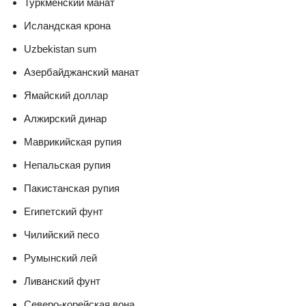
Туркменский манат
Исландская крона
Uzbekistan sum
Азербайджанский манат
Ямайский доллар
Алжирский динар
Маврикийская рупия
Непальская рупия
Пакистанская рупия
Египетский фунт
Чилийский песо
Румынский лей
Ливанский фунт
Северо-корейская вона