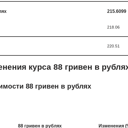
лях
215.6099
218.06
220.51
нения курса 88 гривен в рубля
имости 88 гривен в рублях
88 гривен в рублях
Изменения (