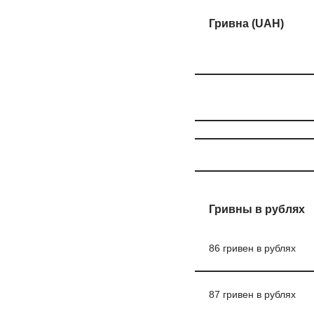
Гривна (UAH)
Гривны в рублях
86 гривен в рублях
87 гривен в рублях