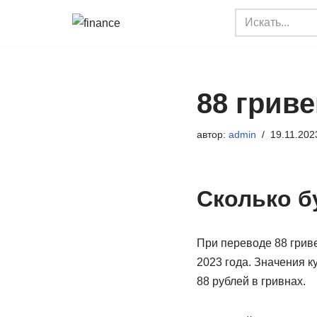
Перейти
к
содержимому
88 гриве
автор:
admin
19.11.202
Сколько б
При переводе 88 грив
2023 года. Значения к
88 рублей в гривнах.