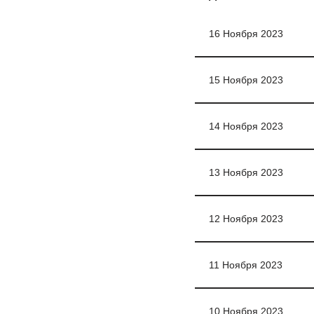
16 Ноября 2023
15 Ноября 2023
14 Ноября 2023
13 Ноября 2023
12 Ноября 2023
11 Ноября 2023
10 Ноября 2023