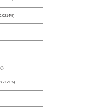
+0.0214%)
%)
-8.7121%)