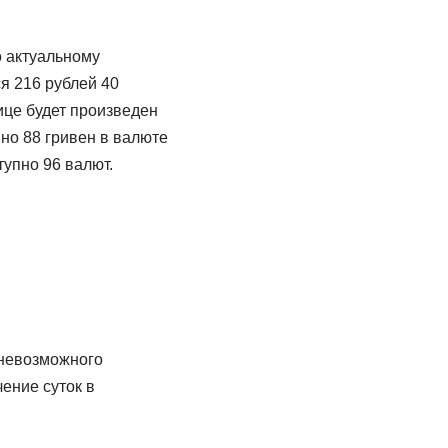
о актуальному
я 216 рублей 40
нице будет произведен
но 88 гривен в валюте
упно 96 валют.
 невозможного
чение суток в