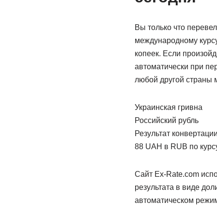
Вы только что перевел
международному курс
копеек. Если произойд
автоматически при пер
любой другой страны 
Украинская гривна
Российский рубль
Результат конвертаци
88 UAH в RUB по курс
Сайт Ex-Rate.com испо
результата в виде дол
автоматическом режи