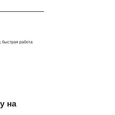
, быстрая работа
у на