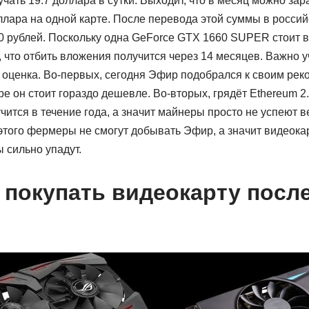
чать 19.7 доллара в сутки. Выходит, что в месяц можно зар
ллара на одной карте. После перевода этой суммы в россий
 рублей. Поскольку одна GeForce GTX 1660 SUPER стоит в 
 что отбить вложения получится через 14 месяцев. Важно уч
оценка. Во-первых, сегодня Эфир подобрался к своим реко
ре он стоит гораздо дешевле. Во-вторых, грядёт Ethereum 2.
учится в течение года, а значит майнеры просто не успеют в
этого фермеры не смогут добывать Эфир, а значит видеока
ы сильно упадут.
 покупать видеокарту посл
?