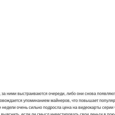
 за ними выстраиваются очереди, либо они снова появляют
провождается упоминанием майнеров, что повышает популя
е недели очень сильно подросла цена на видеокарты серии
выяснить, если ли смысл инвестировать свои деньги в пок