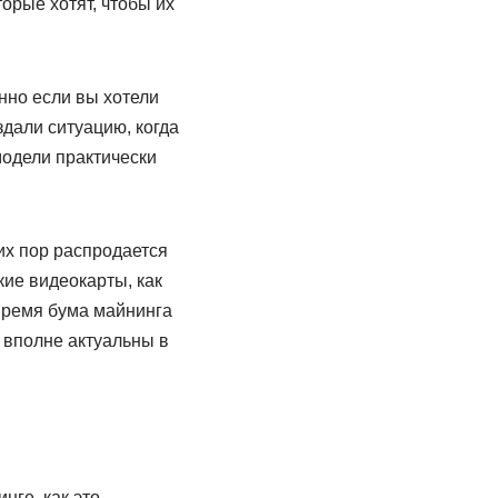
орые хотят, чтобы их
нно если вы хотели
дали ситуацию, когда
модели практически
их пор распродается
кие видеокарты, как
время бума майнинга
 вполне актуальны в
нге, как это