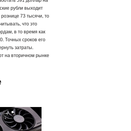
аботать 591 доллар на
ские рубли выходит
рознице 73 тысячи, то
итывать, что это
рдам, в то время как
0. Точных сроков его
ернуть затраты.
рт на вторичном рынке
е