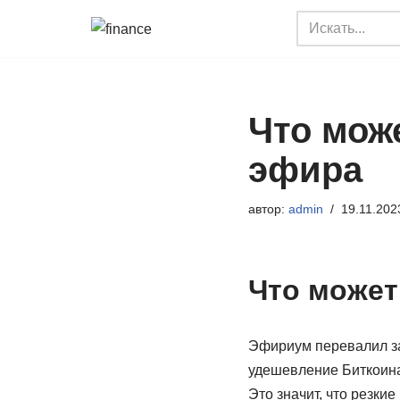
Перейти
к
содержимому
Что мож
эфира
автор:
admin
19.11.202
Что может
Эфириум перевалил за
удешевление Биткоина
Это значит, что резки