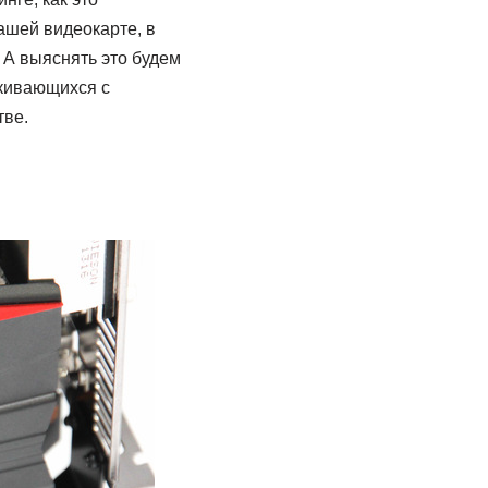
ашей видеокарте, в
. А выяснять это будем
лкивающихся с
тве.