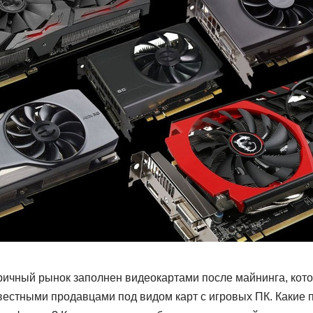
оричный рынок заполнен видеокартами после майнинга, кот
естными продавцами под видом карт с игровых ПК. Какие 