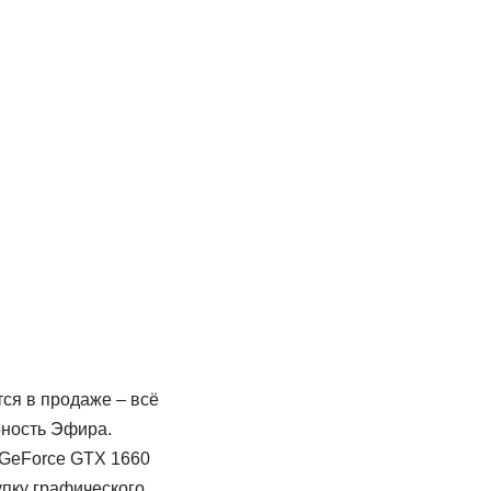
ся в продаже – всё
рность Эфира.
 GeForce GTX 1660
упку графического