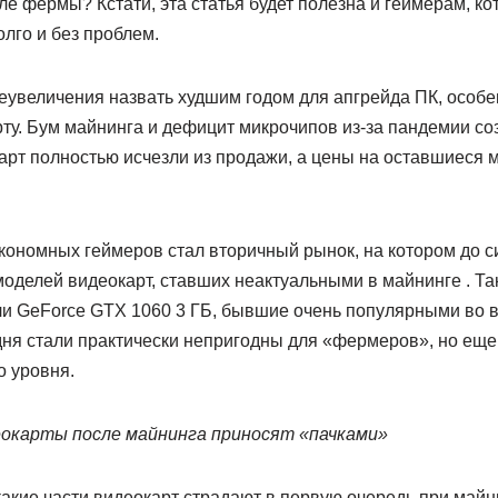
ле фермы? Кстати, эта статья будет полезна и геймерам, кот
лго и без проблем.
еувеличения назвать худшим годом для апгрейда ПК, особе
ту. Бум майнинга и дефицит микрочипов из-за пандемии соз
арт полностью исчезли из продажи, а цены на оставшиеся 
кономных геймеров стал вторичный рынок, на котором до с
оделей видеокарт, ставших неактуальными в майнинге . Та
ли GeForce GTX 1060 3 ГБ, бывшие очень популярными во 
дня стали практически непригодны для «фермеров», но еще
о уровня.
еокарты после майнинга приносят «пачками»
акие части видеокарт страдают в первую очередь при майни