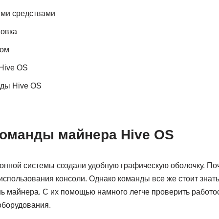
ыми средствами
новка
лом
Hive OS
нды Hive OS
оманды майнера Hive OS
онной системы создали удобную графическую оболочку. Поч
спользования консоли. Однако команды все же стоит знать
ь майнера. С их помощью намного легче проверить работос
оборудования.