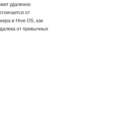
ожет удаленно
отличается от
ера в Hive OS, как
 далека от привычных