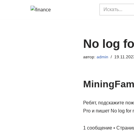
Перейти
к
содержимому
No log f
автор:
admin
19.11.202
MiningFam
Ребят, подскажите пожа
Pro и пишет No log for
1 сообщение • Стран