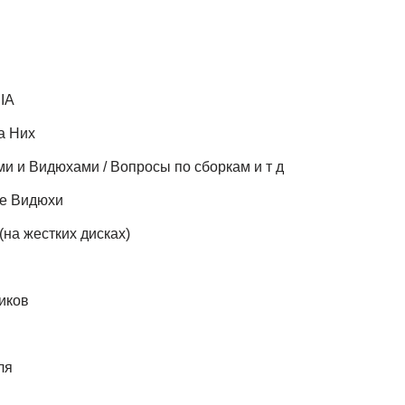
IA
а Них
и и Видюхами / Вопросы по сборкам и т д
е Видюхи
(на жестких дисках)
иков
ля