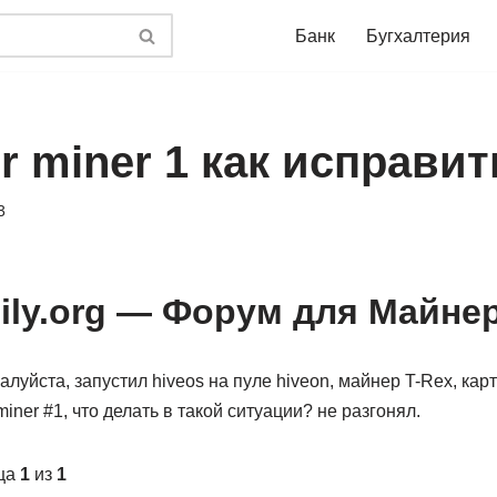
Банк
Бугхалтерия
or miner 1 как исправит
3
ily.org — Форум для Майне
луйста, запустил hiveos на пуле hiveon, майнер T-Rex, карт
 miner #1, что делать в такой ситуации? не разгонял.
ица
1
из
1