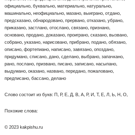
официально, буквально, материально, натурально,
машинально, неофициально, мазано, выиграно, отдано,
предсказано, обнародовано, прервано, отказано, убрано,
приказано, застлано, отослано, связано, признано,
основано, продано, доказано, проиграно, сказано, вызвано,
собрано, указано, нарисовано, прибрано, подано, обязано,
описано, фортепиано, написано, завязано, опоздано,
придумано, списано, дано, сделано, выбрано, запачкано,
рано, послано, призвано, писано, записано, насыпано,
выдумано, оказано, названо, передано, пожаловано,
предписано, бассано, делано
Слово состоит из букв: П, Р, Е, Д, В, А, Р, И, Т, Е, Л, Ь, Н, О,
Похожие слова:
© 2023 kakpishu.ru