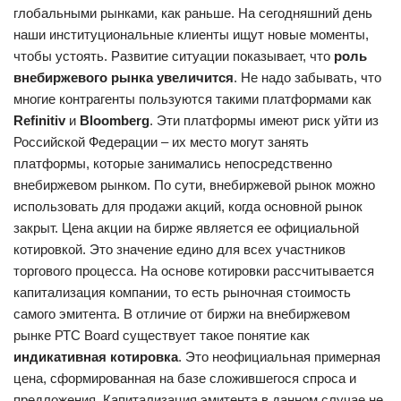
глобальными рынками, как раньше. На сегодняшний день
наши институциональные клиенты ищут новые моменты,
чтобы устоять. Развитие ситуации показывает, что
роль
внебиржевого рынка увеличится
. Не надо забывать, что
многие контрагенты пользуются такими платформами как
Refinitiv
и
Bloomberg
. Эти платформы имеют риск уйти из
Российской Федерации – их место могут занять
платформы, которые занимались непосредственно
внебиржевом рынком. По сути, внебиржевой рынок можно
использовать для продажи акций, когда основной рынок
закрыт. Цена акции на бирже является ее официальной
котировкой. Это значение едино для всех участников
торгового процесса. На основе котировки рассчитывается
капитализация компании, то есть рыночная стоимость
самого эмитента. В отличие от биржи на внебиржевом
рынке РТС Board существует такое понятие как
индикативная котировка
. Это неофициальная примерная
цена, сформированная на базе сложившегося спроса и
предложения. Капитализация эмитента в данном случае не