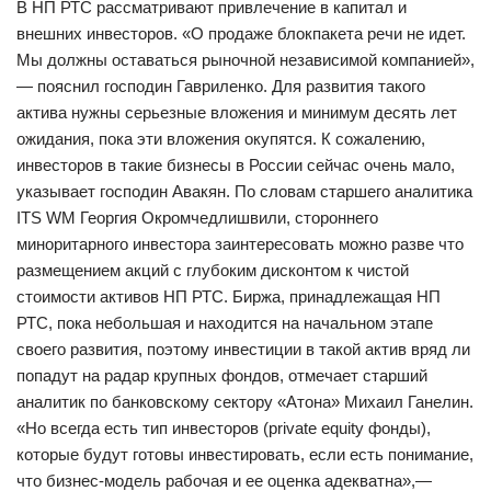
В НП РТС рассматривают привлечение в капитал и
внешних инвесторов. «О продаже блокпакета речи не идет.
Мы должны оставаться рыночной независимой компанией»,
— пояснил господин Гавриленко. Для развития такого
актива нужны серьезные вложения и минимум десять лет
ожидания, пока эти вложения окупятся. К сожалению,
инвесторов в такие бизнесы в России сейчас очень мало,
указывает господин Авакян. По словам старшего аналитика
ITS WM Георгия Окромчедлишвили, стороннего
миноритарного инвестора заинтересовать можно разве что
размещением акций с глубоким дисконтом к чистой
стоимости активов НП РТС. Биржа, принадлежащая НП
РТС, пока небольшая и находится на начальном этапе
своего развития, поэтому инвестиции в такой актив вряд ли
попадут на радар крупных фондов, отмечает старший
аналитик по банковскому сектору «Атона» Михаил Ганелин.
«Но всегда есть тип инвесторов (private equity фонды),
которые будут готовы инвестировать, если есть понимание,
что бизнес-модель рабочая и ее оценка адекватна»,—