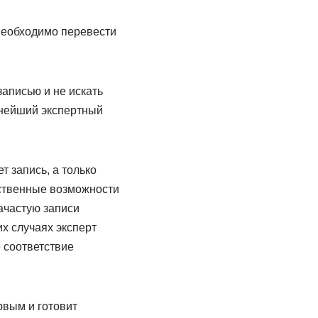
 необходимо перевести
записью и не искать
ьнейший экспертный
т запись, а только
бственные возможности
ачастую записи
х случаях эксперт
 соответствие
рвым и готовит