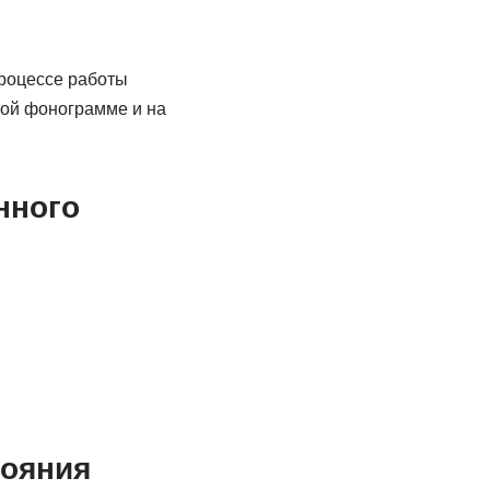
процессе работы
ной фонограмме и на
нного
тояния