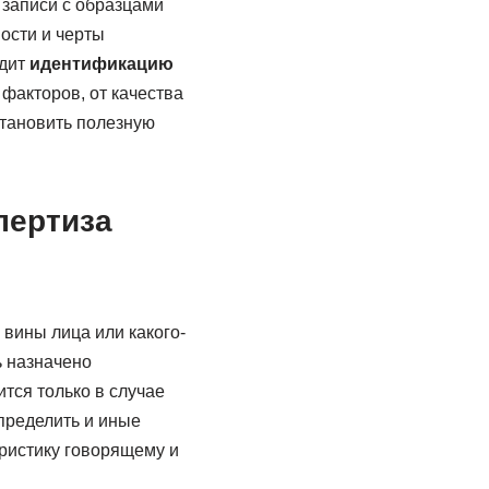
 записи с образцами
ости и черты
одит
идентификацию
 факторов, от качества
становить полезную
пертиза
вины лица или какого-
ь назначено
тся только в случае
определить и иные
еристику говорящему и