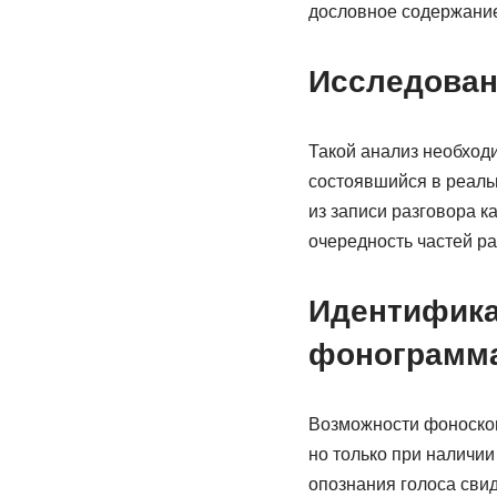
дословное содержание,
Исследован
Такой анализ необход
состоявшийся в реаль
из записи разговора к
очередность частей ра
Идентифика
фонограмм
Возможности фоноскопи
но только при наличии
опознания голоса свид