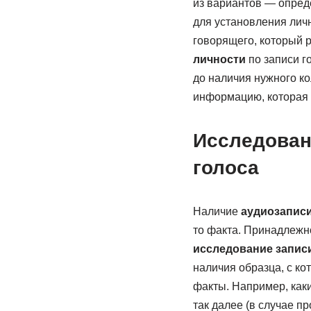
из вариантов — опред
для установления личн
говорящего, который 
личности
по записи го
до наличия нужного ко
информацию, которая 
Исследовани
голоса
Наличие
аудиозаписи
то факта. Принадлежно
исследование запис
наличия образца, с ко
факты. Например, каки
так далее (в случае п