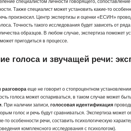
еление специалистом личности говорящего, сопоставление
ости. Также специалист может установить какие-то особенн
речь произносил. Центр экспертизы и оценки «ЕСИН» пров
лоса. Точность такого исследования будет зависеть от ряда
личества образцов. В любом случае, экспертиза поможет у
может пригодиться в процессе.
е голоса и звучащей речи: экс
 разговора
еще не говорит о стопроцентном установлении 
сть голоса может оспариваться, в таком случае может быт
и
. При наличии записи,
голосовая идентификация
проводи
торым голос и речь будут сравниваться. Экспертиза может 
е-то особенности речи, составить психологическую характ
роведения комплексного исследования с психологом).