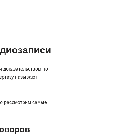
удиозаписи
я доказательством по
ертизу называют
но рассмотрим самые
говоров