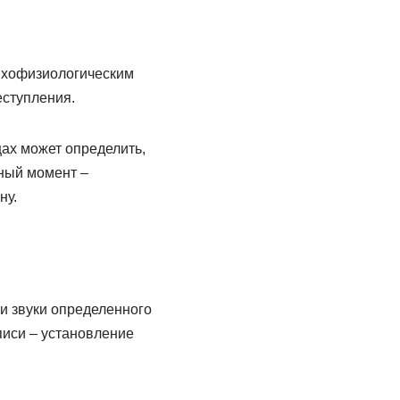
ихофизиологическим
ступления.
ах может определить,
ный момент –
ну.
ли звуки определенного
писи – установление