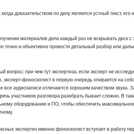
, когда доказательством по делу является устный текст, его
изучении материалов дела каждый раз не вскрывать диск с 
же точно и объективно провести детальный разбор или дал
й вопрос: при чем тут экспертиза, если эксперт не исследуе
о, эксперт-фоноскопист в первую очередь опирается на со
не все аудиозаписи отличаются хорошим качеством звука. З
ечь участников разговора разобрать бывает сложно. В таки
ьному оборудованию и ПО, чтобы обеспечить максимальное
тному.
ксных экспертиз именно фоноскопист вступает в работу пе