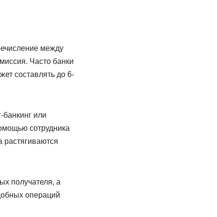
еречисление между
миссия. Часто банки
жет составлять до 6-
-банкинг или
помощью сотрудника
а растягиваются
ых получателя, а
добных операций