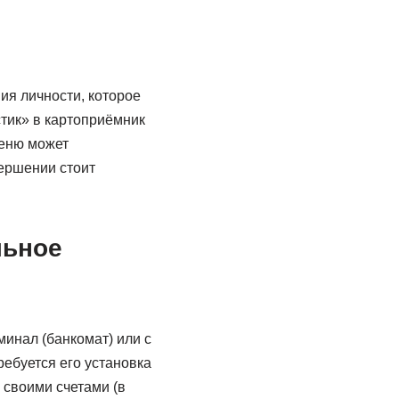
ия личности, которое
стик» в картоприёмник
меню может
вершении стоит
льное
минал (банкомат) или с
ебуется его установка
своими счетами (в