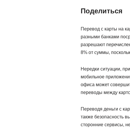
Поделиться
Перевод с карты на к
разными банками посре
разрешают перечислени
8% от суммы, посколь
Нередки ситуации, при
мобильное приложение
офиса может совершить
переводы между картс
Переводя деньги с ка
также безопасность в
сторонние сервисы, н