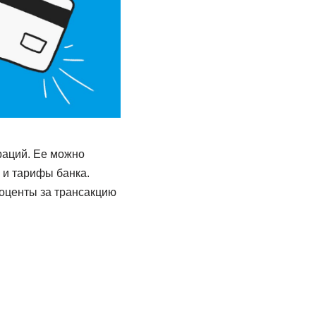
раций. Ее можно
 и тарифы банка.
роценты за трансакцию