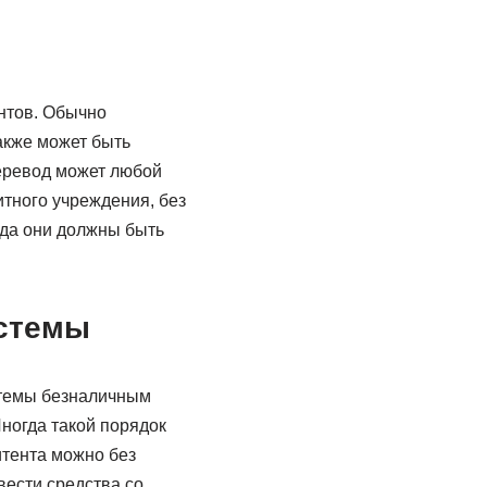
нтов. Обычно
также может быть
перевод может любой
тного учреждения, без
уда они должны быть
истемы
стемы безналичным
Иногда такой порядок
итента можно без
вести средства со