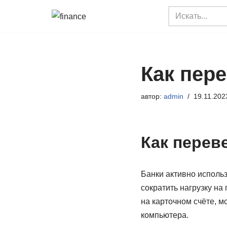
Перейти
к
содержимому
Как пере
автор:
admin
19.11.202
Как переве
Банки активно исполь
сократить нагрузку на
на карточном счёте, м
компьютера.