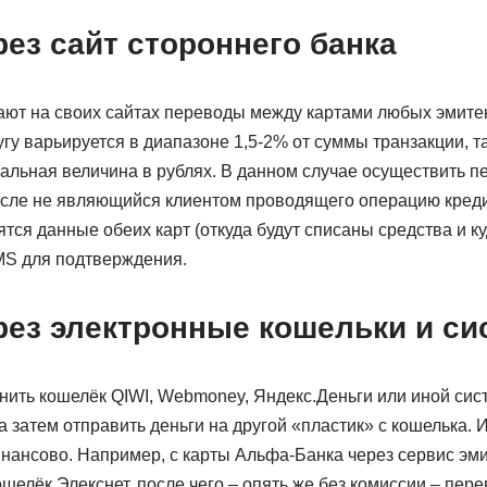
ез сайт стороннего банка
ают на своих сайтах переводы между картами любых эмите
угу варьируется в диапазоне 1,5-2% от суммы транзакции, 
альная величина в рублях. В данном случае осуществить 
числе не являющийся клиентом проводящего операцию креди
тся данные обеих карт (откуда будут списаны средства и к
SMS для подтверждения.
рез электронные кошельки и с
лнить кошелёк QIWI, Webmoney, Яндекс.Деньги или иной си
а затем отправить деньги на другой «пластик» с кошелька. 
нансово. Например, с карты Альфа-Банка через сервис эм
шелёк Элекснет, после чего – опять же без комиссии – пере