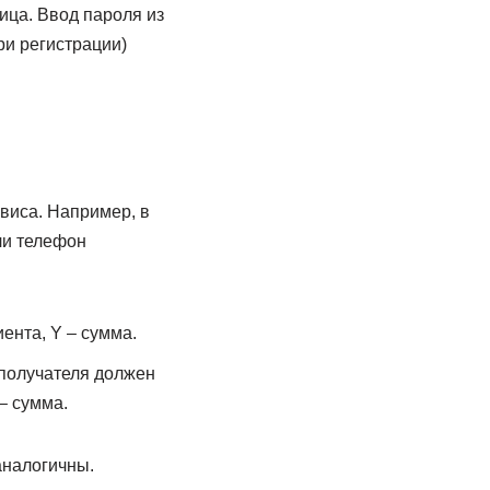
ица. Ввод пароля из
ри регистрации)
виса. Например, в
ли телефон
нта, Y – сумма.
получателя должен
– сумма.
аналогичны.