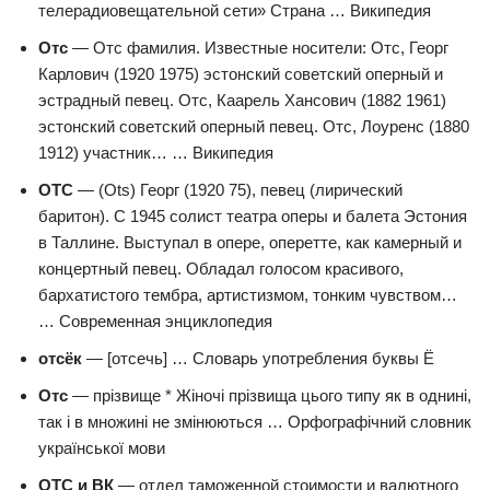
телерадиовещательной сети» Страна … Википедия
Отс
— Отс фамилия. Известные носители: Отс, Георг
Карлович (1920 1975) эстонский советский оперный и
эстрадный певец. Отс, Каарель Хансович (1882 1961)
эстонский советский оперный певец. Отс, Лоуренс (1880
1912) участник… … Википедия
ОТС
— (Ots) Георг (1920 75), певец (лирический
баритон). С 1945 солист театра оперы и балета Эстония
в Таллине. Выступал в опере, оперетте, как камерный и
концертный певец. Обладал голосом красивого,
бархатистого тембра, артистизмом, тонким чувством…
… Современная энциклопедия
отсёк
— [отсечь] … Словарь употребления буквы Ё
Отс
— прізвище * Жіночі прізвища цього типу як в однині,
так і в множині не змінюються … Орфографічний словник
української мови
ОТС и ВК
— отдел таможенной стоимости и валютного