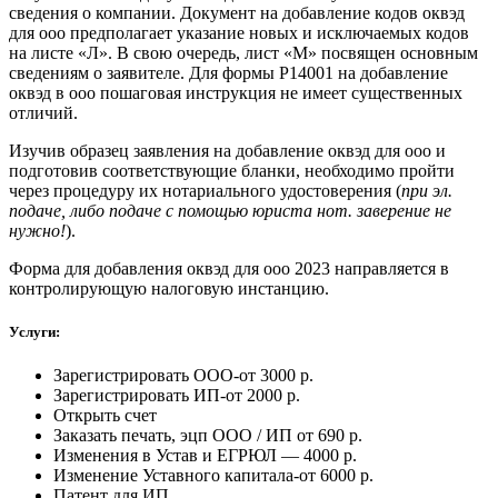
сведения о компании. Документ на добавление кодов оквэд
для ооо предполагает указание новых и исключаемых кодов
на листе «Л». В свою очередь, лист «М» посвящен основным
сведениям о заявителе. Для формы Р14001 на добавление
оквэд в ооо пошаговая инструкция не имеет существенных
отличий.
Изучив образец заявления на добавление оквэд для ооо и
подготовив соответствующие бланки, необходимо пройти
через процедуру их нотариального удостоверения (
при эл.
подаче, либо подаче с помощью юриста нот. заверение не
нужно!
).
Форма для добавления оквэд для ооо 2023 направляется в
контролирующую налоговую инстанцию.
Услуги:
Зарегистрировать ООО-от 3000 р.
Зарегистрировать ИП-от 2000 р.
Открыть счет
Заказать печать, эцп ООО / ИП от 690 р.
Изменения в Устав и ЕГРЮЛ — 4000 р.
Изменение Уставного капитала-от 6000 р.
Патент для ИП