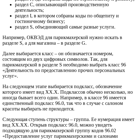
раздел C, описывающий производственную
деятельность;
раздел I, в котором собраны коды по общепиту и
гостиничному бизнесу;
раздел S, объединяющий самые разные услуги.
Например, ОКВЭД для парикмахерской нужно искать в
разделе S, а для магазина – в разделе G.
Далее выбирается класс – он обозначается номером,
состоящим из двух цифровых символов. Так, для
парикмахерской в разделе S необходимо выбрать класс 96
«Деятельность по предоставлению прочих персональных
услуг».
На следующем этапе выбирается подкласс, обозначение
которого имеет вид XX.X. Подклассов обычно несколько, но
иногда бывает всего один. Например, в классе 96 имеется
единственный подкласс 96.0, так что в случае с салоном
красоты выбирать не приходится.
Следующая ступень структуры – группа. Ее нумерация имеет
вид XX.XX. Открыв подкласс 96.0, можно увидеть
подходящую для парикмахерской группу кодов 96.02
«Предоставление услуг парикмахерскими и салонами