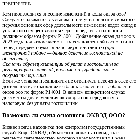
предприятия.
Кем производится внесение изменений в коды оквэд ооо?
Следует ознакомится с уставом и при установлении скрытого
перечня основных сфер деятельности изменение кодов оквэд в
уставе ооо осуществляются через передачу заполненной
должным образом формы Р13001. Добавление оквэд для ооо в
2023 году подразумевает оплату установленной госпошлины
перед передачей бумаг в налоговую инстанцию
(при
электронной подаче — данное действие госпошлиной не
облагается).
Скачать образец квитанции об уплате госпошлины за
регистрацию изменений, вносимых в учредительные
документы юр. лица
Если же уставом предприятия не ограничен перечень сфер его
деятельности, то заполняется бланк заявления на добавления
оквэд ооо по форме Р14001. В данном конкретном случае
документы для изменения оквэд для ооо передаются в
налоговую без уплаты госпошлины.
Возможна ли смена основного ОКВЭД ООО?
Бизнес всегда находится под контролем государственных
служб. Коды ОКВЭД обязательно должны совпадать с
реальной деятельностью, которую ведет компания. Смена