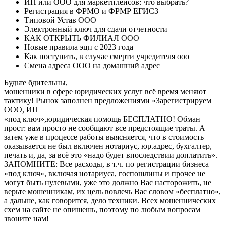
ИП или ООО для маркетплейсов: что выбрать?
Регистрация в ФРМО и ФРМР ЕГИСЗ
Типовой Устав ООО
Электронный ключ для сдачи отчетности
КАК ОТКРЫТЬ ФИЛИАЛ ООО
Новые правила эцп с 2023 года
Как поступить, в случае смерти учредителя ооо
Смена адреса ООО на домашний адрес
Будьте бдительны,
мошенники в сфере юридических услуг всё время меняют
тактику! Рынок заполнен предложениями «Зарегистрируем
ООО, ИП
«под ключ»,юридическая помощь БЕСПЛАТНО! Обман
прост: вам просто не сообщают все предстоящие траты. А
затем уже в процессе работы выясняется, что в стоимость
оказывается не был включен нотариус, юр.адрес, бухгалтер,
печать и, да, за всё это «надо будет впоследствии доплатить».
ЗАПОМНИТЕ: Все расходы, в т.ч. по регистрации бизнеса
«под ключ», включая нотариуса, госпошлины и прочее не
могут быть нулевыми, уже это должно Вас насторожить, не
верьте мошенникам, их цель вовлечь Вас словом «бесплатно»,
а дальше, как говорится, дело техники. Всех мошеннических
схем на сайте не опишешь, поэтому по любым вопросам
звоните нам!