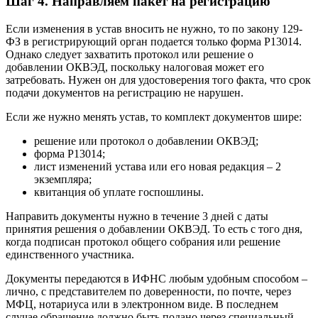
Шаг 4. Направляем пакет на регистрацию
Если изменения в устав вносить не нужно, то по закону 129-
ФЗ в регистрирующий орган подается только форма Р13014.
Однако следует захватить протокол или решение о
добавлении ОКВЭД, поскольку налоговая может его
затребовать. Нужен он для удостоверения того факта, что срок
подачи документов на регистрацию не нарушен.
Если же нужно менять устав, то комплект документов шире:
решение или протокол о добавлении ОКВЭД;
форма Р13014;
лист изменений устава или его новая редакция – 2
экземпляра;
квитанция об уплате госпошлины.
Направить документы нужно в течение 3 дней с даты
принятия решения о добавлении ОКВЭД. То есть с того дня,
когда подписан протокол общего собрания или решение
единственного участника.
Документы передаются в ИФНС любым удобным способом –
лично, с представителем по доверенности, по почте, через
МФЦ, нотариуса или в электронном виде. В последнем
случае обращение должно быть подано через специальный