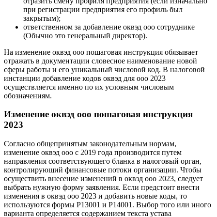
отразить смену профиля предприятия (если изначально
при регистрации предприятия его профиль был
закрытым);
ответственном за добавление оквэд ооо сотруднике
(Обычно это генеральный директор).
На изменение оквэд ооо пошаговая инструкция обязывает
отражать в документации словесное наименование новой
сферы работы и его уникальный числовой код. В налоговой
инстанции добавление кодов оквэд для ооо 2023
осуществляется именно по их условным числовым
обозначениям.
Изменение оквэд ооо пошаговая инструкция
2023
Согласно общепринятым законодательным нормам,
изменение оквэд ооо с 2019 года производится путем
направления соответствующего бланка в налоговый орган,
контролирующий финансовые потоки организации. Чтобы
осуществить внесение изменений в оквэд ооо 2023, следует
выбрать нужную форму заявления. Если предстоит внести
изменения в оквэд ооо 2023 и добавить новые коды, то
используются формы Р13001 и Р14001. Выбор того или иного
варианта определяется содержанием текста устава