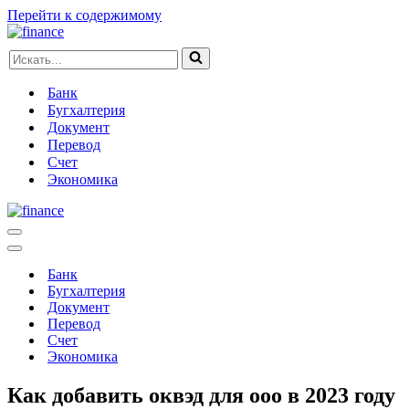
Перейти к содержимому
Искать...
Банк
Бугхалтерия
Документ
Перевод
Счет
Экономика
Меню
навигации
Меню
навигации
Банк
Бугхалтерия
Документ
Перевод
Счет
Экономика
Как добавить оквэд для ооо в 2023 году