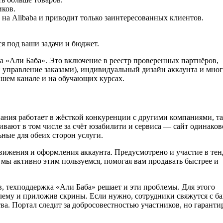
иков.
 на Alibaba и приводит только заинтересованных клиентов.
я под ваши задачи и бюджет.
а «Али Баба». Это включение в реестр проверенных партнёров,
и управление заказами), индивидуальный дизайн аккаунта и мно
ашем канале и на обучающих курсах.
ания работает в жёсткой конкуренции с другими компаниями, т
ивают в том числе за счёт юзабилити и сервиса — сайт одинаков
ьные для обеих сторон услуги.
вижения и оформления аккаунта. Предусмотрено и участие в тен
 мы активно этим пользуемся, помогая вам продавать быстрее и
, техподдержка «Али Баба» решает и эти проблемы. Для этого
блему и приложив скрины. Если нужно, сотрудники свяжутся с ба
ва. Портал следит за добросовестностью участников, но гаранти