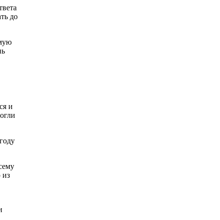
твета
ть до
амую
нь
ся и
могли
 году
сему
 из
и