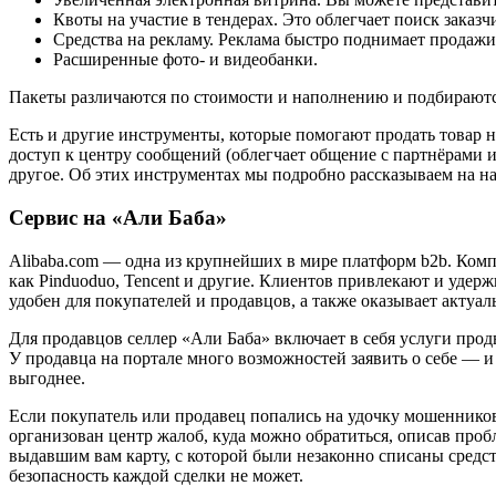
Квоты на участие в тендерах. Это облегчает поиск заказч
Средства на рекламу. Реклама быстро поднимает продажи
Расширенные фото- и видеобанки.
Пакеты различаются по стоимости и наполнению и подбираютс
Есть и другие инструменты, которые помогают продать товар н
доступ к центру сообщений (облегчает общение с партнёрами 
другое. Об этих инструментах мы подробно рассказываем на н
Сервис на «Али Баба»
Alibaba.com — одна из крупнейших в мире платформ b2b. Комп
как Pinduoduo, Tencent и другие. Клиентов привлекают и удерж
удобен для покупателей и продавцов, а также оказывает актуал
Для продавцов селлер «Али Баба» включает в себя услуги прод
У продавца на портале много возможностей заявить о себе — и
выгоднее.
Если покупатель или продавец попались на удочку мошенников
организован центр жалоб, куда можно обратиться, описав про
выдавшим вам карту, с которой были незаконно списаны средст
безопасность каждой сделки не может.