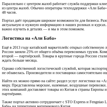
Параллельно с центром жалоб работает служба поддержки клиен
из центра жалоб. Обычно операторы техподдержки «Али Баба» 
48 часов.
Портал даёт продавцам широкие возможности для бизнеса. Разо
актуальную и нужную информацию в наших роликах и курсах. Е
важно изучить в деталях — и мы в этом поможем.
Логистика на «Али Баба»
Ещё в 2013 году китайский маркетплейс открыл собственную лог
России заняли 25% от общего объёма перевозимых грузов. Ком
второй — партнёрский. Товары в крупные города России стали 
ждать больше месяца.
Однако собственной логистической службой, которая экспортир
не обзавелась. Производители и поставщики самостоятельно ищ
Найти их можно прямо на сайте: раздел услуг логистики на «А
миру. Представлены морские, наземные, воздушные перевозки. 
этих компаний доставляют товары из Китая в страны Европы и
партнёрами.
Также портал активно сотрудничает с STO Express и Fengniao L
Баба» на территории материкового Китая.