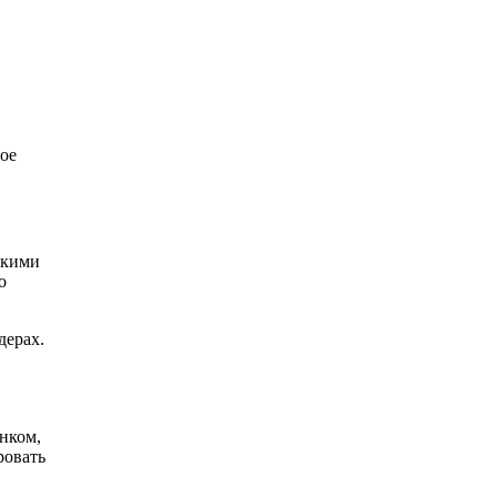
гое
акими
о
дерах.
нком,
ровать