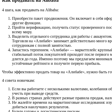
Как продавать на Alibaba
4 шага, как продавать на Alibaba:
Приобрести пакет продвижения. Он включает в себя офор
другие функции.
Пройти верификацию, получить статус проверенного пос
всему миру.
Выделить отдельного сотрудника для работы с аккаунтом
Торговля на «Алибабе» занимает действительно много вре
сотрудникам с полной занятостью.
Запастись терпением. «Алибаба» — маркетплейс крупный
стабильный поток покупателей приходит после первого ме
длится до года. Именно поэтому мы предлагаем минималь
устойчивые рейтинги и получите первую прибыль.
Чтобы эффективно продать товар на «Алибабе», нужно быть г
4 совета новичкам:
Если вы работаете с несколькими валютами, колебания о
учесть при выводе средств.
В разных странах действуют разные правила продаж, нал
Не жалейте времени на маркетинговые исследования: изу
добиться наилучших результатов.
Будьте готовы к логистическим рискам.