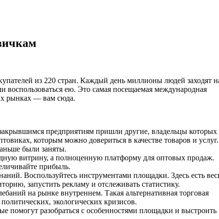
овичкам
упателей из 220 стран. Каждый день миллионы людей заходят н
ли воспользоваться ею. Это самая посещаемая международная
ых рынках — вам сюда.
 закрывшимся предприятиям пришли другие, владельцы которых
товиках, которым можно довериться в качестве товаров и услуг.
раньше были заняты.
одную витрину, а полноценную платформу для оптовых продаж.
величивайте прибыль.
наний. Воспользуйтесь инструментами площадки. Здесь есть вес
торию, запустить рекламу и отслеживать статистику.
лебаний на рынке внутреннем. Такая альтернативная торговая
 политических, экологических кризисов.
рые помогут разобраться с особенностями площадки и выстроить