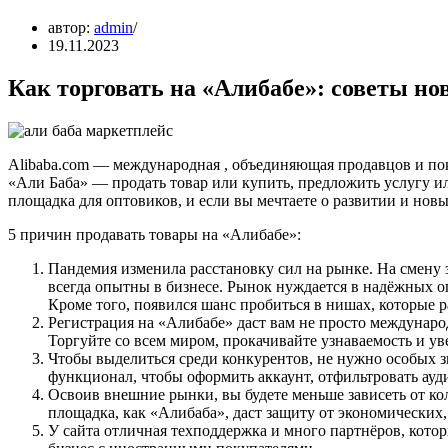
автор:
admin
19.11.2023
Как торговать на «Алибабе»: советы н
Alibaba.com — международная , объединяющая продавцов и пок
«Али Баба» — продать товар или купить, предложить услугу и
площадка для оптовиков, и если вы мечтаете о развитии и нов
5 причин продавать товары на «Алибабе»:
Пандемия изменила расстановку сил на рынке. На смену
всегда опытны в бизнесе. Рынок нуждается в надёжных оп
Кроме того, появился шанс пробиться в нишах, которые 
Регистрация на «Алибабе» даст вам не просто междунар
Торгуйте со всем миром, прокачивайте узнаваемость и у
Чтобы выделиться среди конкурентов, не нужно особых з
функционал, чтобы оформить аккаунт, отфильтровать ауди
Освоив внешние рынки, вы будете меньше зависеть от ко
площадка, как «Алибаба», даст защиту от экономических,
У сайта отличная техподдержка и много партнёров, кото