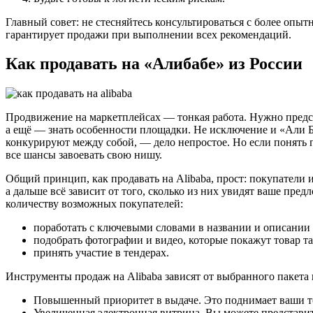
Главный совет: не стесняйтесь консультироваться с более опы
гарантирует продажи при выполнении всех рекомендаций.
Как продавать на «Алибабе» из России
Продвижение на маркетплейсах — тонкая работа. Нужно предс
а ещё — знать особенности площадки. Не исключение и «Али Ба
конкурируют между собой, — дело непростое. Но если понять п
все шансы завоевать свою нишу.
Общий принцип, как продавать на Alibaba, прост: покупатели 
а дальше всё зависит от того, сколько из них увидят ваше пре
количеству возможных покупателей:
поработать с ключевыми словами в названии и описании 
подобрать фотографии и видео, которые покажут товар так
принять участие в тендерах.
Инструменты продаж на Alibaba зависят от выбранного пакета 
Повышенный приоритет в выдаче. Это поднимает ваши то
Увеличенная электронная витрина. Вы можете представит