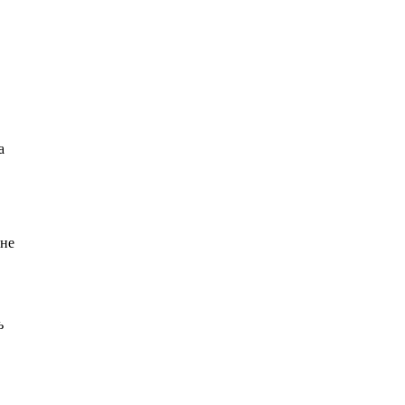
а
 не
ь