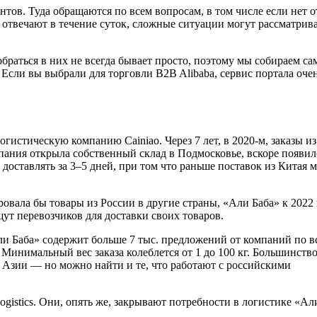
тов. Туда обращаются по всем вопросам, в том числе если нет о
отвечают в течение суток, сложные ситуации могут рассматрива
браться в них не всегда бывает просто, поэтому мы собираем с
сли вы выбрали для торговли B2B Alibaba, сервис портала оче
истическую компанию Cainiao. Через 7 лет, в 2020-м, заказы из
пания открыла собственный склад в Подмосковье, вскоре появил
доставлять за 3–5 дней, при том что раньше поставок из Китая 
овала бы товары из России в другие страны, «Али Баба» к 2022
ут перевозчиков для доставки своих товаров.
ли Баба» содержит больше 7 тыс. предложений от компаний по в
Минимальный вес заказа колеблется от 1 до 100 кг. Большинство
 Азии — но можно найти и те, что работают с российскими
ogistics. Они, опять же, закрывают потребности в логистике «Ал