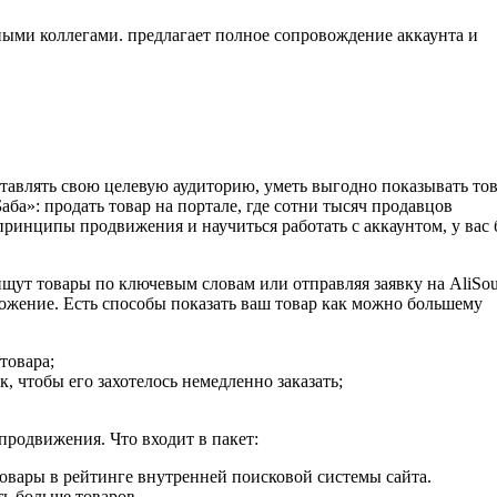
тными коллегами. предлагает полное сопровождение аккаунта и
тавлять свою целевую аудиторию, уметь выгодно показывать то
ба»: продать товар на портале, где сотни тысяч продавцов
ринципы продвижения и научиться работать с аккаунтом, у вас 
ищут товары по ключевым словам или отправляя заявку на AliSo
дложение. Есть способы показать ваш товар как можно большему
товара;
, чтобы его захотелось немедленно заказать;
продвижения. Что входит в пакет:
вары в рейтинге внутренней поисковой системы сайта.
ь больше товаров.