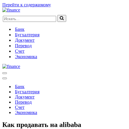
Перейти к содержимому
Искать...
Банк
Бугхалтерия
Документ
Перевод
Счет
Экономика
Меню
навигации
Меню
навигации
Банк
Бугхалтерия
Документ
Перевод
Счет
Экономика
Как продавать на alibaba