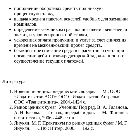
пополнение оборотных средств под низкую
процентную ставку,
выдача кредита пакетом векселей удобных для заемщика
номиналов,
определение заемщиком графика погашения векселей, а
значит, и уровня процентной ставки,
ускоренная оплата продукции и услуг за счет снижения
времени на межбанковский пробег средств,
безакцептное списание средств с расчетного счета при
погашении дебиторско-кредиторской задолженности и
осуществление текущих платежей.
Литература:
Новейший энциклопедический словарь. — М.: ООО
«Издательство АСТ»: ООО «Издательство Астрель»:
ООО «Транзиткнига», 2004.-1424 с.
Рынок ценных бумаг: Учебник/ Под ред. В. А. Галанова,
А. И. Басова. — 2-е изд., перераб. и доп. — М.: Финансы
и статистика, 2006.- 448 с.: ил.
Янукян, М. Г. Практикум по рынку ценных бумаг / М. Г.
Янукян. — СПб.: Питер, 2006. — 192 с.