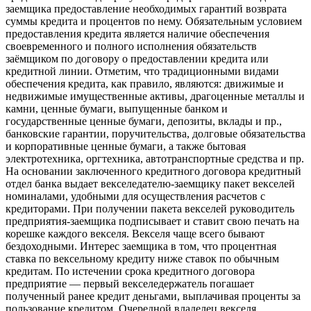
заемщика предоставление необходимых гарантий возврата
суммы кредита и процентов по нему. Обязательным условием
предоставления кредита является наличие обеспечения
своевременного и полного исполнения обязательств
заёмщиком по договору о предоставлении кредита или
кредитной линии. Отметим, что традиционными видами
обеспечения кредита, как правило, являются: движимые и
недвижимые имущественные активы, драгоценные металлы и
камни, ценные бумаги, выпущенные банком и
государственные ценные бумаги, депозиты, вклады и пр.,
банковские гарантии, поручительства, долговые обязательства
и корпоративные ценные бумаги, а также бытовая
электротехника, оргтехника, автотранспортные средства и пр.
На основании заключенного кредитного договора кредитный
отдел банка выдает векселедателю-заемщику пакет векселей
номиналами, удобными для осуществления расчетов с
кредиторами. При получении пакета векселей руководитель
предприятия-заемщика подписывает и ставит свою печать на
корешке каждого векселя. Векселя чаще всего бывают
бездоходными. Интерес заемщика в том, что процентная
ставка по вексельному кредиту ниже ставок по обычным
кредитам. По истечении срока кредитного договора
предприятие — первый векселедержатель погашает
полученный ранее кредит деньгами, выплачивая проценты за
пользование кредитом. Очередной владелец векселя