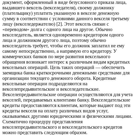
документ, оформленный в виде безусловного приказа лица,
выдавшего вексель (векселедателя), своему должнику
(плательщику) уплатить указанную в векселе денежную
сумму в соответствии с условиями данного векселя третьему
лицу (векселедержателю) [2]. Этот вексель связан с
«переводом» долга с одного лица на другое. Обычно
векселедатель, является одновременно кредитором одного
лица и должником другого лица, поэтому обычно
векселедатель требует, чтобы его должник заплатил не ему
самому непосредственно, а напрямую его кредитору. У
коммерческих банков по мере развития вексельного
обращения возникает интерес к различным видам кредитных
вексельных операций. Цель таких операций — обеспечить
заемщика банка краткосрочными денежными средствами для
организации текущего денежного оборота. Кредитные
вексельные операции подразделяются на
векселепредьявительские и векселедательские.
Векселепредьявительские операции осуществляются для учета
векселей, передаваемых клиентами банку. Векселедательские
кредиты предоставляются клиентам, которые выдают под эти
кредиты векселя на оплату различных видов услуг,
оказываемых другими юридическими и физическими лицами.
Схематично процедуру представления
векселепредьявительского и векселедательского кредитов
можно представить следующим образом.