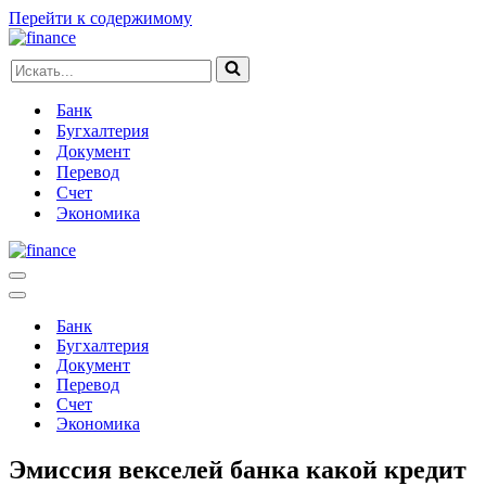
Перейти к содержимому
Искать...
Банк
Бугхалтерия
Документ
Перевод
Счет
Экономика
Меню
навигации
Меню
навигации
Банк
Бугхалтерия
Документ
Перевод
Счет
Экономика
Эмиссия векселей банка какой кредит