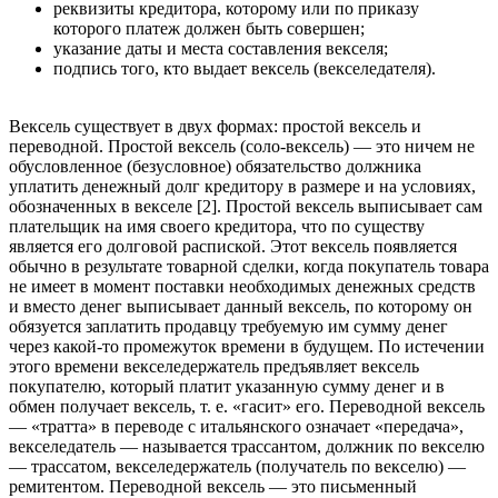
реквизиты кредитора, которому или по приказу
которого платеж должен быть совершен;
указание даты и места составления векселя;
подпись того, кто выдает вексель (векселедателя).
Вексель существует в двух формах: простой вексель и
переводной. Простой вексель (соло-вексель) — это ничем не
обусловленное (безусловное) обязательство должника
уплатить денежный долг кредитору в размере и на условиях,
обозначенных в векселе [2]. Простой вексель выписывает сам
плательщик на имя своего кредитора, что по существу
является его долговой распиской. Этот вексель появляется
обычно в результате товарной сделки, когда покупатель товара
не имеет в момент поставки необходимых денежных средств
и вместо денег выписывает данный вексель, по которому он
обязуется заплатить продавцу требуемую им сумму денег
через какой-то промежуток времени в будущем. По истечении
этого времени векселедержатель предъявляет вексель
покупателю, который платит указанную сумму денег и в
обмен получает вексель, т. е. «гасит» его. Переводной вексель
— «тратта» в переводе с итальянского означает «передача»,
векселедатель — называется трассантом, должник по векселю
— трассатом, векселедержатель (получатель по векселю) —
ремитентом. Переводной вексель — это письменный