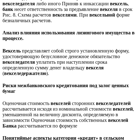
векселедателя
либо иного Приняв к инкассации
вексель
,
банк
несет ответственность за предъявление
векселя
в срок
Рис. 8. Схема расчетов
векселями
. При
вексельной
форме
безналичных расчетов.
Анализ влияния использования лизингового имущества в
процессе.
Вексель
представляет собой строго установленную форму,
удостоверяющую безусловное денежное обязательство
векселедателя
уплатить при наступлении срока
определенную сумму денег владельцу
векселя
(
векселедержателю
).
Риски межбанковского
кредитования
под залог ценных
бумаг
Оценочная стоимость
векселей
сторонних
векселедателей
рассчитывается исходя из номинальной стоимости
векселей
,
уменьшенной на величину дисконта, определяемую в
зависимости Оценочная стоимость собственных
векселей
Банка
рассчитывается по формуле
Понятийные аспекты категории «
кредит
» в сельском