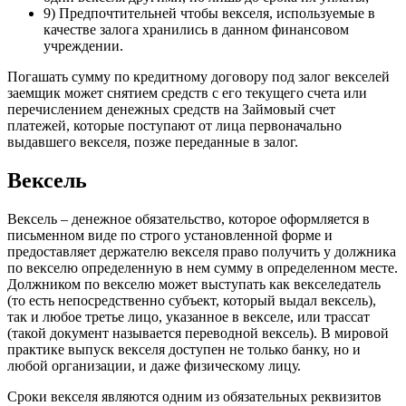
9) Предпочтительней чтобы векселя, используемые в
качестве залога хранились в данном финансовом
учреждении.
Погашать сумму по кредитному договору под залог векселей
заемщик может снятием средств с его текущего счета или
перечислением денежных средств на Займовый счет
платежей, которые поступают от лица первоначально
выдавшего векселя, позже переданные в залог.
Вексель
Вексель – денежное обязательство, которое оформляется в
письменном виде по строго установленной форме и
предоставляет держателю векселя право получить у должника
по векселю определенную в нем сумму в определенном месте.
Должником по векселю может выступать как векселедатель
(то есть непосредственно субъект, который выдал вексель),
так и любое третье лицо, указанное в векселе, или трассат
(такой документ называется переводной вексель). В мировой
практике выпуск векселя доступен не только банку, но и
любой организации, и даже физическому лицу.
Сроки векселя являются одним из обязательных реквизитов