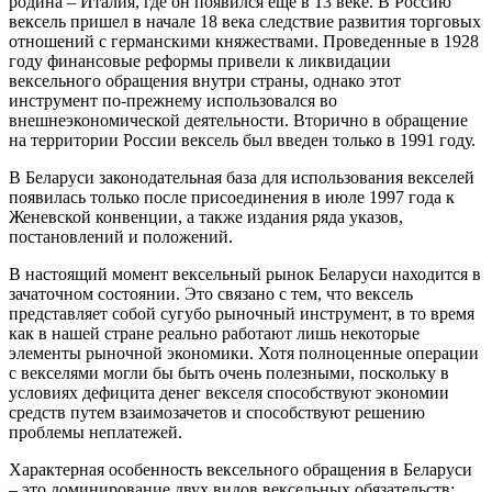
родина – Италия, где он появился еще в 13 веке. В Россию
вексель пришел в начале 18 века следствие развития торговых
отношений с германскими княжествами. Проведенные в 1928
году финансовые реформы привели к ликвидации
вексельного обращения внутри страны, однако этот
инструмент по-прежнему использовался во
внешнеэкономической деятельности. Вторично в обращение
на территории России вексель был введен только в 1991 году.
В Беларуси законодательная база для использования векселей
появилась только после присоединения в июле 1997 года к
Женевской конвенции, а также издания ряда указов,
постановлений и положений.
В настоящий момент вексельный рынок Беларуси находится в
зачаточном состоянии. Это связано с тем, что вексель
представляет собой сугубо рыночный инструмент, в то время
как в нашей стране реально работают лишь некоторые
элементы рыночной экономики. Хотя полноценные операции
с векселями могли бы быть очень полезными, поскольку в
условиях дефицита денег векселя способствуют экономии
средств путем взаимозачетов и способствуют решению
проблемы неплатежей.
Характерная особенность вексельного обращения в Беларуси
– это доминирование двух видов вексельных обязательств: