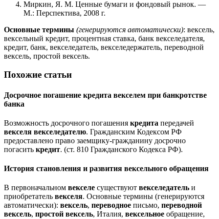
Миркин, Я. М. Ценные бумаги и фондовый рынок. —
М.: Перспектива, 2008 г.
Основные термины
(генерируются автоматически)
: вексель,
вексельный кредит, процентная ставка, банк векселедателя,
кредит, банк, векселедатель, векселедержатель, переводной
вексель, простой вексель.
Похожие статьи
Досрочное погашение
кредита
векселем
при банкротстве
банка
Возможность досрочного погашения
кредита
передачей
векселя
векселедателю
. Гражданским Кодексом РФ
предоставлено право заемщику-гражданину досрочно
погасить
кредит
. (ст. 810 Гражданского Кодекса РФ).
История становления и развития
вексельного
обращения
В первоначальном
векселе
существуют
векселедатель
и
приобретатель
векселя
. Основные термины (генерируются
автоматически):
вексель
,
переводное
письмо,
переводной
вексель
,
простой
вексель
, Италия,
вексельное
обращение,