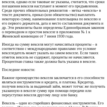
векселя, однако если таковые не указаны, считается, что сроки
погашения векселя наступают в момент его предъявления.
Среди прочих обязательных реквизитов – метка «вексель» в
тексте документа, приказ (или обязательство) выплатить
некоторую сумму, наименование плательщика по векселю и
его первого держателя, дата и место составления документа и
др. Эти реквизиты были определены Единообразным законом
о переводном и простом векселе в приложении № 1 к
Женевской конвенции от 7 июня 1930 года.
Иногда на сумму векселя могут начисляться проценты – в
соответствии с международными правилами это условие
векселедатель может указать на самом векселе. Если таких
отметок вексель не содержит, проценты не начисляются.
Процентная ставка также должна быть указана в векселе.
Последние новости:
Важное преимущество векселя заключается в его способности
являться инструментом и кредита, и платежа. Кредитор,
получив вексель за выданный займ, может тотчас же получить
указанную в векселе сумму при помощи передачи или
переуступки векселя другому лицу или банку.
Вексель – один из старейших финансовых инструментов. Его