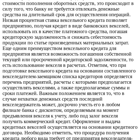
стоимости пополнения оборотных средств, это происходит в
силу того, что банку не требуется отвлекать денежные
средства на длительный срок для осуществления операций.
Низкая процентная ставка вексельного кредита позволяет
предприятию, получая кредит в виде банковских векселей,
использовать их в качестве платежного средства, погашая
кредиторскую задолженность и снижать себестоимость
продукции по статье произведенных материальных затрат.
Еще одним преимуществом вексельного кредита для
предприятия является возможность погашения собственной
текущей или просроченной кредиторской задолженности, то
есть использование векселя в расчетах. Отметим, что при
подготовке вексельного кредита на основании составленного
векселедателем-заемщиком списка кредиторов определяется
перечень предприятий, расчеты с которыми предполагается
осуществлять векселями, а также предполагаемые суммы и
сроки платежей. Важным положением является то, что в
случае нехватки денежных средств последний
векселедержатель может, досрочно учесть его в любом
филиале банка с дисконтом, определяемым на момент
предъявления векселя к учету, либо под залог векселя
получить коммерческий кредит. Оформление и выдача
кредитных векселей осуществляется на основании кредитного
договора. Необходимо отметить, что процедура получения
кредита любого вида требует от предприятия векселедателя-