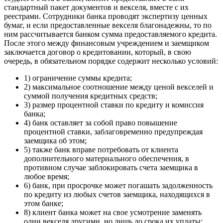
стандартный пакет документов и векселя, вместе с их
реестрами. Сотрудники банка проводят экспертизу ценных
бумаг, и если предоставленные векселя благонадежны, то по
ним рассчитывается банком сумма предоставляемого кредита.
После этого между финансовым учреждением и заемщиком
заключается договор о кредитовании, который, в свою
очередь, в обязательном порядке содержит несколько условий:
1) ограничение суммы кредита;
2) максимальное соотношение между ценой векселей и
суммой получения кредитных средств;
3) размер процентной ставки по кредиту и комиссия
банка;
4) банк оставляет за собой право повышение
процентной ставки, заблаговременно предупреждая
заемщика об этом;
5) также банк вправе потребовать от клиента
дополнительного материального обеспечения, в
противном случае заблокировать счета заемщика в
любое время;
6) банк, при просрочке может погашать задолженность
по кредиту из любых счетов заемщика, находящихся в
этом банке;
8) клиент банка может на свое усмотрение заменять
одни векселя другими, но лишь до срока их уплаты;