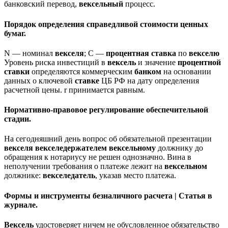
банковский перевод,
вексельный
процесс.
Порядок определения справедливой стоимости ценных
бумаг.
N — номинал
векселя
; C —
процентная
ставка
по
векселю
Уровень риска инвестиций в
вексель
и значение
процентной
ставки
определяются коммерческим
банком
на основании
данных о ключевой
ставке
ЦБ РФ на дату определения
расчетной цены. r принимается равным.
Нормативно-правовое регулирование обеспечительной
стадии.
На сегодняшний день вопрос об обязательной презентации
векселя
векселедержателем
вексельному
должнику до
обращения к нотариусу не решен однозначно. Вина в
неполучении требования о платеже лежит на
вексельном
должнике:
векселедатель
, указав место платежа.
Формы и инструменты безналичного расчета | Статья в
журнале.
Вексель
удостоверяет ничем не обусловленное обязательство