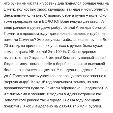
что ручей не чистят и уровень дна поднялся больше чем на
1 метр, полностью зарос камышом, так еще и усугубляется
фекальными сливами. С правого берега ручья – поле. Оно
тоже превращается в БОЛОТО! Воде некуда деваться. А
ведь раньше в ручье даже рыбу ловили! А теперь болото!
Помните в прошлом году- даже новые ливневые трубы не
помогли Соминке? Это результат заболачивания ручья! Лет
20 назад, на прилегающих участках к ручью, была сухая
земля и трава НЕ росла! Это 100 %. Сейчас деревья
вырастают за 2 года на 5 метров! Комары, ужасный запах!
Люди не могут помочь себе в борьбе с запахом высадкой
большого количества цветов. У владельцев домов 2 и 4 по
ул.Л.Толстого часть участков превращаются постепенно в
“черную дыру”. Каждый год подсыпают землю, но она
проваливается куда-то. Жители обращались неоднократно
и с письмами и звонили, и ходили в Администрацию как
Заволжского района так и города. В 2004 году обещали
почистить, якобы выделено на 2005-06 гг 6 млн. рублей.