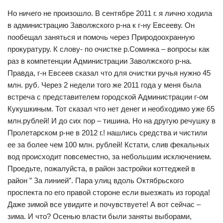
Но ничего не произошло. В сентябре 2011 г. я лично ходила
в администрацию Заволжского р-на к г-ну Евсееву. Он
пообещал заняться и помочь через Природоохранную
прокуратуру. К слову- по очистке р.Соминка – вопросы как
раз в компетенции Администрации Заволжского р-на.
Правда, г-н Евсеев сказал что для очистки ручья нужно 45
млн. руб. Через 2 недели того же 2011 года у меня была
встреча с представителем городской Администрации г-ом
Кукушкиным. Тот сказал что нет денег и необходимо уже 65
млн.рублей! И до сих пор – тишина. Но на другую речушку в
Пролетарском р-не в 2012 г.! нашлись средства и чистили
ее за более чем 100 млн. рублей! Кстати, слив фекальных
вод происходит повсеместно, за небольшим исключением.
Проедьте, пожалуйста, в район застройки коттеджей в
район ” За линией”. Пара улиц вдоль Октябрьского
проспекта по его правой стороне если выезжать из города!
Даже зимой все увидите и почувствуете! А вот сейчас –
зима. И что? Осенью власти были заняты выборами,