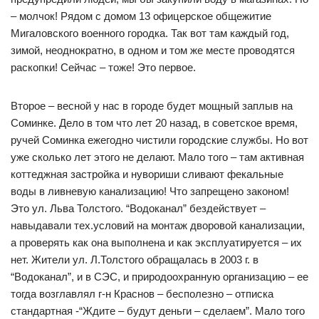
– молчок! Рядом с домом 13 офицерское общежитие
Мигаловского военного городка. Так вот там каждый год,
зимой, неоднократно, в одном и том же месте проводятся
раскопки! Сейчас – тоже! Это первое.
Второе – весной у нас в городе будет мощный заплыв на
Соминке. Дело в том что лет 20 назад, в советское время,
ручей Соминка ежегодно чистили городские службы. Но вот
уже сколько лет этого не делают. Мало того – там активная
коттеджная застройка и нувориши сливают фекальные
воды в ливневую канализацию! Что запрещено законом!
Это ул. Льва Толстого. “Водоканал” бездействует –
навыдавали тех.условий на монтаж дворовой канализации,
а проверять как она выполнена и как эксплуатируется – их
нет. Жители ул. Л.Толстого обращалась в 2003 г. в
“Водоканал”, и в СЭС, и природоохранную организацию – ее
тогда возглавлял г-н Краснов – бесполезно – отписка
стандартная -“Ждите – будут деньги – сделаем”. Мало того