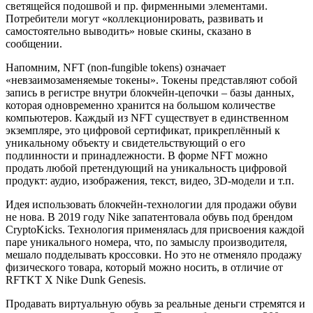
светящейся подошвой и пр. фирменными элементами.
Потребители могут «коллекционировать, развивать и
самостоятельно выводить» новые скины, сказано в
сообщении.
Напомним, NFT (non-fungible tokens) означает
«невзаимозаменяемые токены». Токены представляют собой
запись в регистре внутри блокчейн-цепочки – базы данных,
которая одновременно хранится на большом количестве
компьютеров. Каждый из NFT существует в единственном
экземпляре, это цифровой сертификат, прикреплённый к
уникальному объекту и свидетельствующий о его
подлинности и принадлежности. В форме NFT можно
продать любой претендующий на уникальность цифровой
продукт: аудио, изображения, текст, видео, 3D-модели и т.п.
Идея использовать блокчейн-технологии для продажи обуви
не нова. В 2019 году Nike запатентовала обувь под брендом
CryptoKicks. Технология применялась для присвоения каждой
паре уникального номера, что, по замыслу производителя,
мешало подделывать кроссовки. Но это не отменяло продажу
физического товара, который можно носить, в отличие от
RFTKT X Nike Dunk Genesis.
Продавать виртуальную обувь за реальные деньги стремятся и