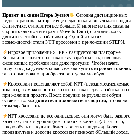
Привет, на связи Игорь Зуевич
Сегодня дистанционных
видов заработка, которые еще недавно казались чем-то сродни
фантастике, становится все больше. И многие из них связаны
с криптовалютой и играми Move-to-Earn (от английского:
двигаться, чтобы зарабатывать). Одной из таких
возможностей стали NFT кроссовки в приложении STEPN.
Игровое приложение STEPN базируется на платформе
Solana и позволяет пользователям зарабатывать, совершая
ежедневные пробежки или даже прогулки. Чтобы начать
получать доход, необходимо сначала купить
игровые токены,
за которые можно приобрести виртуальную обувь.
Кроссовки представляют собой NFT (невзаимозаменяемые
токены), их можно не только использовать для заработка, но и
при желании продать. После покупки виртуальной обуви
остается только
двигаться и заниматься спортом,
чтобы на
этом зарабатывать.
NFT кроссовки не все одинаковые, они могут быть разного
качества, типа и уровня (всего таких уровней 5). И от того,
какую обувь вы купите, будет зависеть ваш доход. Более
продвинутые и дорогие кроссовки приносят бОльший доход.