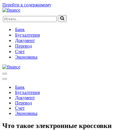
Перейти к содержимому
Искать...
Банк
Бугхалтерия
Документ
Перевод
Счет
Экономика
Меню
навигации
Меню
навигации
Банк
Бугхалтерия
Документ
Перевод
Счет
Экономика
Что такое электронные кроссовки