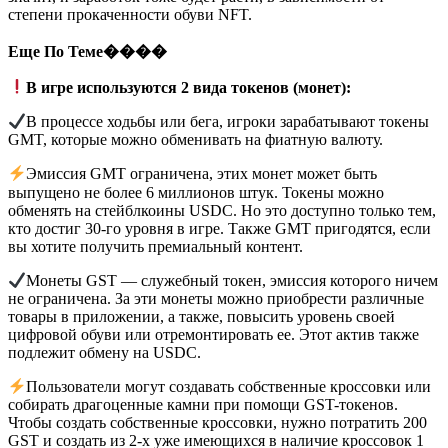
степени прокаченности обуви NFT.
Еще По Теме����
В игре используются 2 вида токенов (монет):
В процессе ходьбы или бега, игроки зарабатывают токены
GMT, которые можно обменивать на фиатную валюту.
Эмиссия GMT ограничена, этих монет может быть
выпущено не более 6 миллионов штук. Токены можно
обменять на стейблкоины USDC. Но это доступно только тем,
кто достиг 30-го уровня в игре. Также GMT пригодятся, если
вы хотите получить премиальный контент.
Монеты GST — служебный токен, эмиссия которого ничем
не ограничена. За эти монеты можно приобрести различные
товары в приложении, а также, повысить уровень своей
цифровой обуви или отремонтировать ее. Этот актив также
подлежит обмену на USDC.
Пользователи могут создавать собственные кроссовки или
собирать драгоценные камни при помощи GST-токенов.
Чтобы создать собственные кроссовки, нужно потратить 200
GST и создать из 2-х уже имеющихся в наличие кроссовок 1