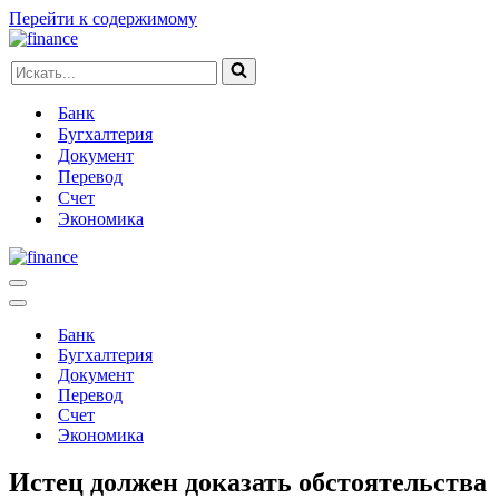
Перейти к содержимому
Искать...
Банк
Бугхалтерия
Документ
Перевод
Счет
Экономика
Меню
навигации
Меню
навигации
Банк
Бугхалтерия
Документ
Перевод
Счет
Экономика
Истец должен доказать обстоятельства