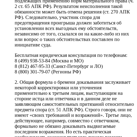
подлежащих применению норм материального права (ч.
2 ст. 65 АПК РФ). Результатом неисполнения такой
обязанности может быть отмена решения (ст. 270 АПК
РФ). Следовательно, участник спора для
предотвращения проигрыша должен заботиться об
установлении всех выгодных ему обстоятельств,
независимо от того, ссылался он на какие-либо из них
или вопрос о таких обстоятельствах поставлен по
инициативе суда.
Бесплатная юридическая консультация по телефонам:
8 (499) 938-53-84 (Москва и МО)
8 (812) 467-95-33 (Санкт-Петербург и ЛО)
8 (800) 301-79-07 (Регионы РФ)
2. Общая формула о бремени доказывания заслуживает
некоторой корректировки или уточнения
применительно к третьим лицам, выступающим на
стороне истца или ответчика и в данном деле не
заявляющим самостоятельных притязаний относительно
предмета спора (ст. 51 АПК РФ). Строго говоря, они не
имеют «своих требований и возражений». Третье лицо,
действующее, например, совместно с ответчиком,
формально не обязано доказывать выдвигаемые
последним возражения. Но есть практическая