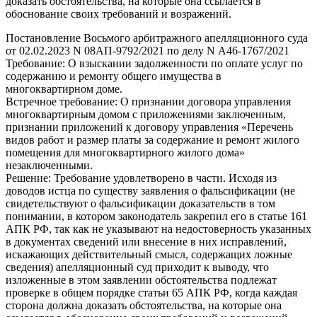
доказать обстоятельства, на которые она ссылается в
обоснование своих требований и возражений.
Постановление Восьмого арбитражного апелляционного суда
от 02.02.2023 N 08АП-9792/2021 по делу N А46-1767/2021
Требование: О взыскании задолженности по оплате услуг по
содержанию и ремонту общего имущества в
многоквартирном доме.
Встречное требование: О признании договора управления
многоквартирным домом с приложениями заключенным,
признании приложений к договору управления «Перечень
видов работ и размер платы за содержание и ремонт жилого
помещения для многоквартирного жилого дома»
незаключенными.
Решение: Требование удовлетворено в части. Исходя из
доводов истца по существу заявления о фальсификации (не
свидетельствуют о фальсификации доказательств в том
понимании, в котором законодатель закрепил его в статье 161
АПК РФ, так как не указывают на недостоверность указанных
в документах сведений или внесение в них исправлений,
искажающих действительный смысл, содержащих ложные
сведения) апелляционный суд приходит к выводу, что
изложенные в этом заявлении обстоятельства подлежат
проверке в общем порядке статьи 65 АПК РФ, когда каждая
сторона должна доказать обстоятельства, на которые она