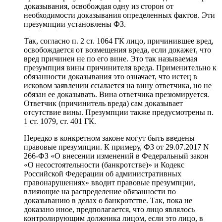
доказывания, освобождая одну из сторон от
необходимости доказывания определенных фактов. Эти
презумпции установлены ФЗ.
Так, согласно п. 2 ст. 1064 ГК лицо, причинившее вред,
освобождается от возмещения вреда, если докажет, что
вред причинен не по его вине. Это так называемая
презумпция вины причинителя вреда. Применительно к
обязанности доказывания это означает, что истец в
исковом заявлении ссылается на вину ответчика, но не
обязан ее доказывать. Вина ответчика презюмируется.
Ответчик (причинитель вреда) сам доказывает
отсутствие вины. Презумпции также предусмотрены п.
1 ст. 1079, ст. 401 ГК.
Нередко в конкретном законе могут быть введены
правовые презумпции. К примеру, ФЗ от 29.07.2017 N
266-ФЗ «О внесении изменений в Федеральный закон
«О несостоятельности (банкротстве)» и Кодекс
Российской Федерации об административных
правонарушениях» вводит правовые презумпции,
влияющие на распределение обязанности по
доказыванию в делах о банкротстве. Так, пока не
доказано иное, предполагается, что лицо являлось
контролирующим должника лицом, если это лицо, в