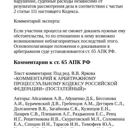
нарушение, судебные расходы независимо от
результатов рассмотрения дела в соответствии с частью
2 статьи 111 настоящего Кодекса.
Комментарий эксперта:
Если участник процесса не сможет доказать нужные ему
обстоятельства, то по отношению к нему возможно
возникновение неблагоприятных последствий этого.
Основополагающие положения о доказывании в
арбитражном суде устанавливаются ст. 65 АПК РФ.
Комментарии к ст. 65 АПК РФ
Текст комментария: Под ред. В.В. Яркова
«КОММЕНТАРИЙ К АРБИТРАЖНОМУ
ПРОЦЕССУАЛЬНОМУ КОДЕКСУ РОССИЙСКОЙ
ФЕДЕРАЦИИ» (ПОСТАТЕЙНЫЙ)»
Авторы: Абсалямов А.В., Абушенко Д.Б., Бессонова
А.И., Бурачевский Д.В., Гребенцов А.М., Дегтярев С.Л.,
Долганичев В.В., Загайнова С.К., Кузнецов Е.Н.,
Лазарев С.В., Плешанов А.Г., Раздьконов Е.С., Ренц
И.Г., Решетникова И.В., Скуратовский М.Л., Соломеина
Е.А., Спицин И.Н., Тарасов И.Н., Тимофеев Ю.А.,