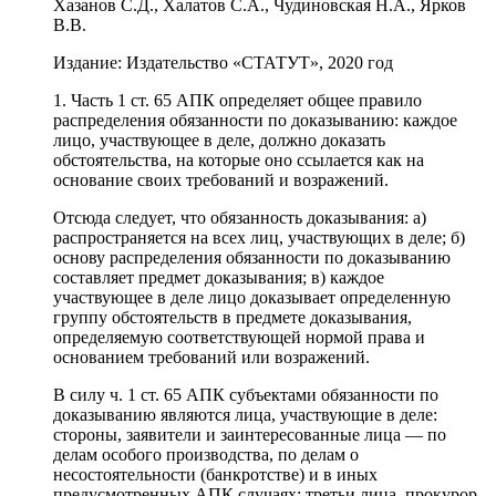
Хазанов С.Д., Халатов С.А., Чудиновская Н.А., Ярков
В.В.
Издание: Издательство «СТАТУТ», 2020 год
1. Часть 1 ст. 65 АПК определяет общее правило
распределения обязанности по доказыванию: каждое
лицо, участвующее в деле, должно доказать
обстоятельства, на которые оно ссылается как на
основание своих требований и возражений.
Отсюда следует, что обязанность доказывания: а)
распространяется на всех лиц, участвующих в деле; б)
основу распределения обязанности по доказыванию
составляет предмет доказывания; в) каждое
участвующее в деле лицо доказывает определенную
группу обстоятельств в предмете доказывания,
определяемую соответствующей нормой права и
основанием требований или возражений.
В силу ч. 1 ст. 65 АПК субъектами обязанности по
доказыванию являются лица, участвующие в деле:
стороны, заявители и заинтересованные лица — по
делам особого производства, по делам о
несостоятельности (банкротстве) и в иных
предусмотренных АПК случаях; третьи лица, прокурор,