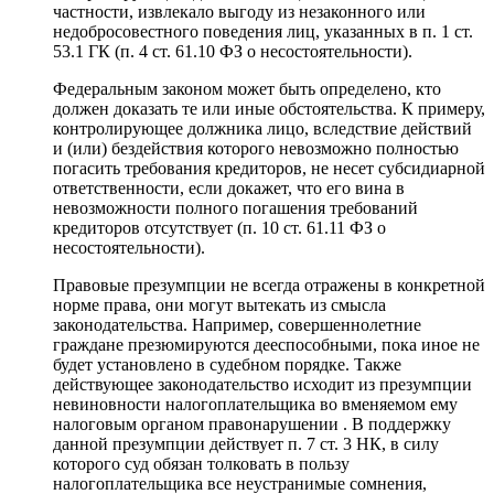
частности, извлекало выгоду из незаконного или
недобросовестного поведения лиц, указанных в п. 1 ст.
53.1 ГК (п. 4 ст. 61.10 ФЗ о несостоятельности).
Федеральным законом может быть определено, кто
должен доказать те или иные обстоятельства. К примеру,
контролирующее должника лицо, вследствие действий
и (или) бездействия которого невозможно полностью
погасить требования кредиторов, не несет субсидиарной
ответственности, если докажет, что его вина в
невозможности полного погашения требований
кредиторов отсутствует (п. 10 ст. 61.11 ФЗ о
несостоятельности).
Правовые презумпции не всегда отражены в конкретной
норме права, они могут вытекать из смысла
законодательства. Например, совершеннолетние
граждане презюмируются дееспособными, пока иное не
будет установлено в судебном порядке. Также
действующее законодательство исходит из презумпции
невиновности налогоплательщика во вменяемом ему
налоговым органом правонарушении . В поддержку
данной презумпции действует п. 7 ст. 3 НК, в силу
которого суд обязан толковать в пользу
налогоплательщика все неустранимые сомнения,