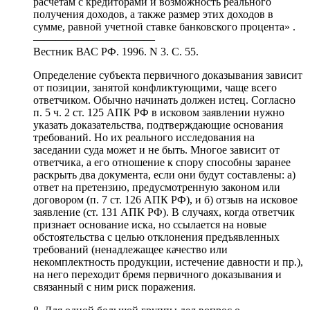
расчетам с кредиторами и возможность реального
получения доходов, а также размер этих доходов в
сумме, равной учетной ставке банковского процента» .
———————————
Вестник ВАС РФ. 1996. N 3. С. 55.
Определение субъекта первичного доказывания зависит
от позиции, занятой конфликтующими, чаще всего
ответчиком. Обычно начинать должен истец. Согласно
п. 5 ч. 2 ст. 125 АПК РФ в исковом заявлении нужно
указать доказательства, подтверждающие основания
требований. Но их реального исследования на
заседании суда может и не быть. Многое зависит от
ответчика, а его отношение к спору способны заранее
раскрыть два документа, если они будут составлены: а)
ответ на претензию, предусмотренную законом или
договором (п. 7 ст. 126 АПК РФ), и б) отзыв на исковое
заявление (ст. 131 АПК РФ). В случаях, когда ответчик
признает основание иска, но ссылается на новые
обстоятельства с целью отклонения предъявленных
требований (ненадлежащее качество или
некомплектность продукции, истечение давности и пр.),
на него переходит бремя первичного доказывания и
связанный с ним риск поражения.