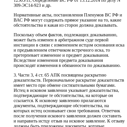
12505/11; Определение ВС РФ от 15.12.2014 по делу N
309-ЭС14-923 и др.
Нормативные акты, постановления Пленумов ВС РФ и
ВАС РФ могут содержать прямое указание на то, какие
обстоятельства и какая из сторон должна доказывать.
Поскольку объем фактов, подлежащих доказыванию,
может быть изменен в арбитражном суде первой
инстанции в связи с изменением истцом основания иска
и предъявлением ответчиком встречного иска, то
претерпевает изменение и предмет доказывания.
Вследствие изменения предмета доказывания
происходят изменения в обязанности по доказыванию.
3. Части 3, 4 ст. 65 АПК посвящены раскрытию
доказательств. Первоначальное раскрытие доказательств
имеет место при обмене состязательными бумагами.
Истец в исковом заявлении указывает доказательства,
подтверждающие те обстоятельства, на которые он
ссылается. К исковому заявлению прилагаются
документы, подтверждающие обстоятельства, на
которых истец основывает свои требования. Ответчик
после получения искового заявления должен составить
и направить истцу отзыв на исковое заявление. К отзыву
должны быть приложены документы, которые