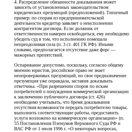
4. Распределение обязанности доказывания может
зависеть от установленных законодательством
юридических презумпций (предположений). Типичный
пример: по спорам из предпринимательской
деятельности кредитор заявляет о неисполнении
контрагентом договора. Если должник от
ответственности намерен освободиться, ему необходимо
убедить суд в том, что исполнению помешала
непреодолимая сила (п. 3 ст. 401 ГК РФ). Иными
словами, предполагается отсутствие даже форс —
мажорных препятствий.
Оспаривание допустимо, поскольку, согласно общему
мнению юристов, российское право не знает
неопровержимых презумпций, но свое предназначение
презумпция уже оправдала, заставив доказывать
ответчика. «При разрешении споров по искам
потребителей о понуждении коммерческой организации
к заключению публичного договора (ст. 426)
необходимо учитывать, что бремя доказывания
отсутствия возможности передать потребителю товары,
выполнить соответствующие работы, предоставить
услуги возложено на коммерческую организацию» (п.
55 Постановления Пленумов Верховного Суда РФ и
ВАС РФ от 1 июля 1996 г. «О некоторых вопросах,