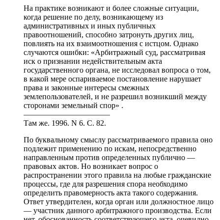
На практике возникают и более сложные ситуации,
когда решение по делу, возникающему из
административных и иных публичных
правоотношений, способно затронуть других лиц,
повлиять на их взаимоотношения с истцом. Однако
случаются ошибки: «Арбитражный суд, рассматривая
иск о признании недействительным акта
государственного органа, не исследовал вопроса о том,
в какой мере оспариваемое постановление нарушает
права и законные интересы смежных
землепользователей, и не разрешил возникший между
сторонами земельный спор» .
———————————
Там же. 1996. N 6. С. 82.
По буквальному смыслу рассматриваемого правила оно
подлежит применению по искам, непосредственно
направленным против определенных публично —
правовых актов. Но возникает вопрос о
распространении этого правила на любые гражданские
процессы, где для разрешения спора необходимо
определить правомерность акта такого содержания.
Ответ утвердителен, когда орган или должностное лицо
— участник данного арбитражного производства. Если
нет, обоснованность соответствующего акта, очевидно,