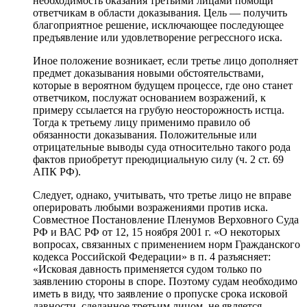
необходимость оказания третьими лицами помощи
ответчикам в области доказывания. Цель — получить
благоприятное решение, исключающее последующее
предъявление или удовлетворение регрессного иска.
Иное положение возникает, если третье лицо дополняет
предмет доказывания новыми обстоятельствами,
которые в вероятном будущем процессе, где оно станет
ответчиком, послужат основанием возражений, к
примеру ссылается на грубую неосторожность истца.
Тогда к третьему лицу применимо правило об
обязанности доказывания. Положительные или
отрицательные выводы суда относительно такого рода
фактов приобретут преюдициальную силу (ч. 2 ст. 69
АПК РФ).
Следует, однако, учитывать, что третье лицо не вправе
оперировать любыми возражениями против иска.
Совместное Постановление Пленумов Верховного Суда
РФ и ВАС РФ от 12, 15 ноября 2001 г. «О некоторых
вопросах, связанных с применением норм Гражданского
кодекса Российской Федерации» в п. 4 разъясняет:
«Исковая давность применяется судом только по
заявлению стороны в споре. Поэтому судам необходимо
иметь в виду, что заявление о пропуске срока исковой
давности, сделанное третьим лицом, не является