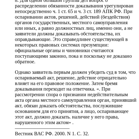
8. Для одной большой группы дел вопрос о
распределении обязанности доказывания урегулирован
непосредственно ч. 1 ст. 65 и ч. 3 ст. 189 АПК РФ. При
оспаривании актов, решений, действий (бездействия)
органов государственных, местного самоуправления
или иных, а равно должностных лиц, именно они, а не
заявители должны доказывать обстоятельства, их
оправдывающие. Это справедливее существующей в
некоторых правовых системах презумпции:
официальные органы и чиновники считаются
поступающими законно, пока и поскольку не доказано
обратное.
Однако заявитель первым должен убедить суд в том, что
оспариваемый акт, решение, действие отрицательно
влияет на его правовое положение. Затем бремя
доказывания переходит на ответчика. «. При
рассмотрении спора о признании недействительным
акта органа местного самоуправления орган, принявший
акт, обязан доказать обстоятельства, послужившие
основанием для его принятия, а лицо, оспаривающее
этот акт, должно доказать. наличие у него права,
нарушенного этим актом» .
———————————
Вестник ВАС РФ. 2000. N 1. С. 32.