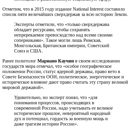
Отметим, что в 2015 году издание National Interest составило
список пяти величайших сверхдержав за всю историю Земли.
Эксперты отметили, что «только сверхдержава
обладает ресурсами, чтобы сохранять
непререкаемое превосходство над всеми своими
соперниками». Такое могли лишь Римская,
Монгольская, Британская империи, Советский
Союз и США.
Ранее политолог
Мариано Каучин
в своем исследовании
государств мира отмечал, что «особое географическое
положении России, статус ядерной державы, право вето в
Совете Безопасности ООН, политическое, энергетическое и
историческое влияние дают право считать эту страну великой
мировой державой».
Удивительно, но эксперт понял, что «для
понимания процессов, происходящих в
современной России, надо учитывать ее великое
историческое прошлое, невероятный народный
дух и потенциал, гордость за военную мощь и
даже трагизм истории России».