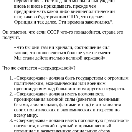
переменилось. Не так давно мы были вынуждены
вновь и вновь прикидывать, прежде чем
предпринимать какой-либо внешнеполитический
шаг, какова будет реакция США, что сделает
Франция и так далее. Эти времена закончились”.
Он отметил, что если СССР что-то понадобится, страна это
получит.
«Что бы они там ни кричали, соотношение сил
таково, что пошевелиться больше уже не смеют.
Мы стали действительно великой державой».
Что же считается «сверхдержавой»?
«Сверхдержава» должна быть государством с огромным
политическим, экономическим или военным
превосходством над большинством других государств.
«Сверхдержава» должна иметь возможность
проецирования военной силы (ракетами, военными
базами, авианосцами, флотами и т. д.) и отстаивания
своих политических и экономических интересов по
всему миру.
«Сверхдержава» должна иметь поголовную грамотность
населения, высокий научный и промышленный
потенциал и разветвленную социальную сферу.