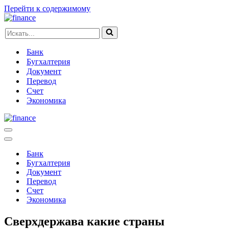
Перейти к содержимому
Искать...
Банк
Бугхалтерия
Документ
Перевод
Счет
Экономика
Меню
навигации
Меню
навигации
Банк
Бугхалтерия
Документ
Перевод
Счет
Экономика
Сверхдержава какие страны