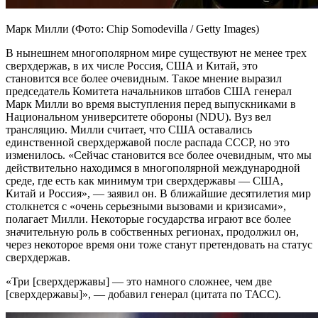
Марк Милли (Фото: Chip Somodevilla / Getty Images)
В нынешнем многополярном мире существуют не менее трех
сверхдержав, в их числе Россия, США и Китай, это
становится все более очевидным. Такое мнение выразил
председатель Комитета начальников штабов США генерал
Марк Милли во время выступления перед выпускниками в
Национальном университете обороны (NDU). Вуз вел
трансляцию. Милли считает, что США оставались
единственной сверхдержавой после распада СССР, но это
изменилось. «Сейчас становится все более очевидным, что мы
действительно находимся в многополярной международной
среде, где есть как минимум три сверхдержавы — США,
Китай и Россия», — заявил он. В ближайшие десятилетия мир
столкнется с «очень серьезными вызовами и кризисами»,
полагает Милли. Некоторые государства играют все более
значительную роль в собственных регионах, продолжил он,
через некоторое время они тоже станут претендовать на статус
сверхдержав.
«Три [сверхдержавы] — это намного сложнее, чем две
[сверхдержавы]», — добавил генерал (цитата по ТАСС).