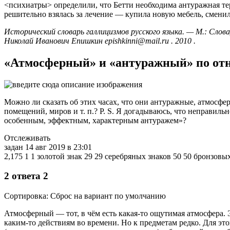
<психиатры> определили, что Бетти необходима антуражная тер
решительно взялась за лечение — купила новую мебель, сменила 
Исторический словарь галлицизмов русского языка. — М.: Словарно
Николай Иванович Епишкин epishkinni@mail.ru . 2010 .
«Атмосферный» и «антуражный» по от
Можно ли сказать об этих часах, что они антуражные, атмосфер
помещений, миров и т. п.? P. S. Я догадываюсь, что неправиль
особенным, эффектным, характерным антуражем»?
Отслеживать
задан 14 авг 2019 в 23:01
2,175 1 1 золотой знак 29 29 серебряных знаков 50 50 бронзовы
2 ответа 2
Сортировка: Сброс на вариант по умолчанию
Атмосферный — тот, в чём есть какая-то ощутимая атмосфера.
каким-то действиям во времени. Но к предметам редко. Для эт