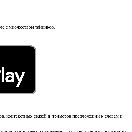
ме с множеством тайников.
в, контекстных связей и примеров предложений к словам и
и прилагательных, спряжению глаголов, а также морфемному