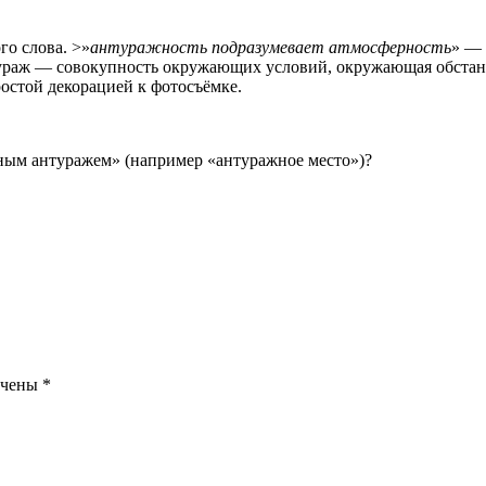
ого слова. >»
антуражность подразумевает атмосферность
» — 
нтураж — совокупность окружающих условий, окружающая обстан
ростой декорацией к фотосъёмке.
ным антуражем» (например «антуражное место»)?
ечены
*