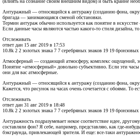
(влиять на сознание своим внешним видом) и быть крайне нео
Антуражный — относящийся к антуражу (созданию фона, окру
бригада — занимающаяся сменой обстановки.
Термин антураж обычно используется как понятие в искусстве —
Если данные часы являются частью какого-то стиля дизайна, т
Отслеживать
ответ дан 15 авг 2019 в 17:53
10.8k 2 2 золотых знака 7 7 серебряных знаков 19 19 бронзовых
Атмосферный — создающий атмосферу, комплекс ощущений, эм
Понятие «атмосферный» довольно субъективно. Если эти часы в
они для вас атмосферные.
Антуражный — относящийся к антуражу (созданию фона, окру
Кажется, что рисунок на часах очень сочетается с обоями. То 
Отслеживать
ответ дан 31 авг 2019 в 18:48
10.8k 2 2 золотых знака 7 7 серебряных знаков 19 19 бронзовых
Антуражность подразумевает некое соответствие идее, другому
составляли фон? Я себе, например, представляю, как где-нибу
бэкграунда, привлекающей зрителя. И еще: все-таки антуражно