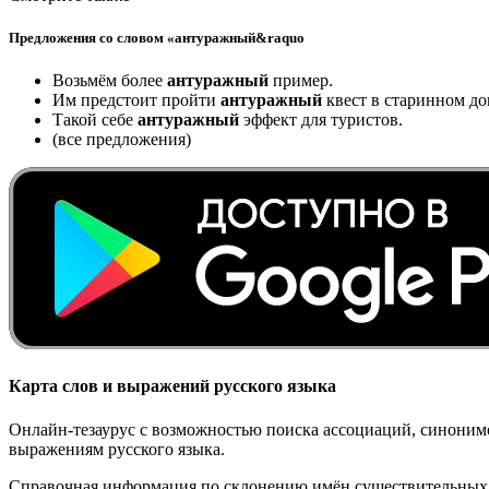
Предложения со словом «антуражный&raquo
Возьмём более
антуражный
пример.
Им предстоит пройти
антуражный
квест в старинном до
Такой себе
антуражный
эффект для туристов.
(все предложения)
Карта слов и выражений русского языка
Онлайн-тезаурус с возможностью поиска ассоциаций, синонимо
выражениям русского языка.
Справочная информация по склонению имён существительных 