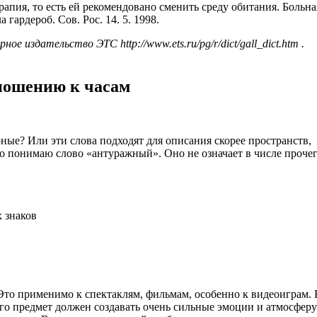
апия, то есть ей рекомендовано сменить среду обитания. Больна
гардероб. Сов. Рос. 14. 5. 1998.
е издательство ЭТС http://www.ets.ru/pg/r/dict/gall_dict.htm .
ношению к часам
ные? Или эти слова подходят для описания скорее пространств,
но понимаю слово «антуражный». Оно не означает в числе прочег
х знаков
 Это применимо к спектаклям, фильмам, особенно к видеоиграм. 
ого предмет должен создавать очень сильные эмоции и атмосферу