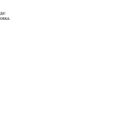
да:
овка.