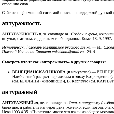
строению слов.
Сайт оснащён мощной системой поиска с поддержкой русской
антуражность
АНТУРАЖНОСТЬ
и, ж. entourage m .
Создание фона, колорит
штучки, с агатом, сердоликом и обсидианом. Комс. 18. 9. 1997.
Исторический словарь галлицизмов русского языка. — М.: Словарно
Николай Иванович Епишкин epishkinni@mail.ru . 2010 .
Смотреть что такое «антуражность» в других словарях:
ВЕНЕЦИАНСКАЯ ШКОЛА (в искусстве)
— ВЕНЕЦИАН
Наибольший расцвет переживала в эпоху Возрождения (с
(см. БЕЛЛИНИ (живописцы)), В. Карпаччо (см. КАРПА
антуражный
АНТУРАЖНЫЙ
ая, ое. entourage m .
Отн. к антуражу (создан
было две, и работали мы через день, конечно, если погода бла
Нева 1993 4 35. <Писатели> много что взяли из общего мотивно