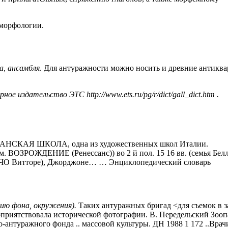
 морфологии.
а, ансамбля
. Для антуражности можно носить и древние антикв
е издательство ЭТС http://www.ets.ru/pg/r/dict/gall_dict.htm .
СКАЯ ШКОЛА, одна из художественных школ Италии.
м. ВОЗРОЖДЕНИЕ (Ренессанс)) во 2 й пол. 15 16 вв. (семья Бел
ЧЧО Витторе), Джорджоне… … Энциклопедический словарь
ию фона, окружения).
Таких антуражных бригад <для съемок в з
гоприятствовала исторической фотографии. В. Передельский Зоопа
-антуражного фонда .. массовой культуры. ДН 1988 1 172 ..Врач