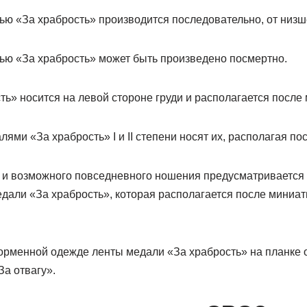
ью «За храбрость» производится последовательно, от низш
ью «За храбрость» может быть произведено посмертно.
ть» носится на левой стороне груди и располагается после 
ями «За храбрость» I и II степени носят их, располагая по
в и возможного повседневного ношения предусматривается
дали «За храбрость», которая располагается после миниа
орменной одежде ленты медали «За храбрость» на планке 
а отвагу».