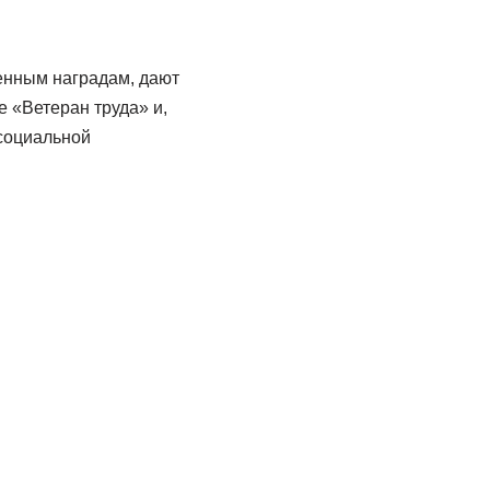
енным наградам, дают
е «Ветеран труда» и,
 социальной