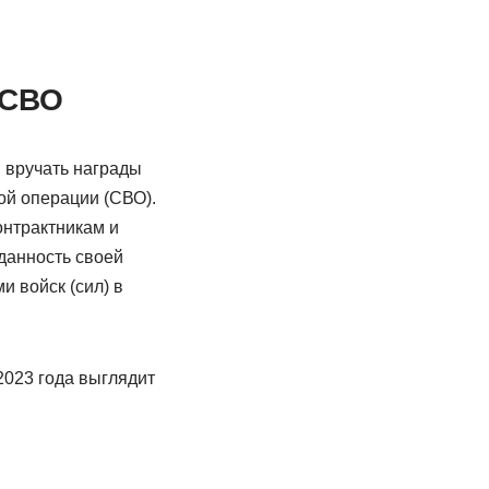
 СВО
и вручать награды
ой операции (СВО).
нтрактникам и
еданность своей
 войск (сил) в
2023 года выглядит