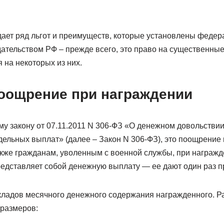
дает ряд льгот и преимуществ, которые установлены феде
ательством РФ – прежде всего, это право на существенны
 на некоторых из них.
оощрение при награждении
у закону от 07.11.2011 N 306-ФЗ «О денежном довольстви
дельных выплат» (далее – Закон N 306-ФЗ), это поощрение 
кже гражданам, уволенным с военной службы, при награжд
едставляет собой денежную выплату — ее дают один раз п
кладов месячного денежного содержания награжденного. 
 размеров: