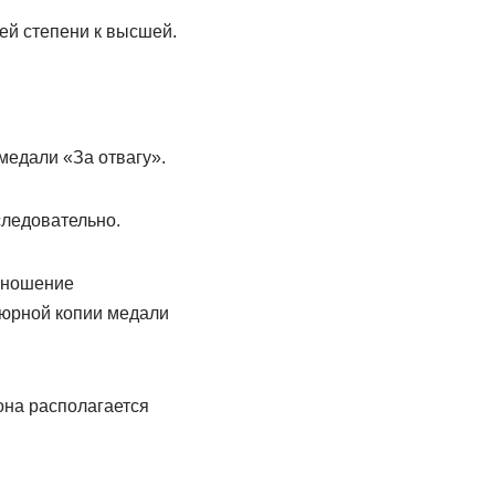
ей степени к высшей.
медали «За отвагу».
следовательно.
 ношение
тюрной копии медали
она располагается