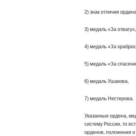
2) знак отличия орден
3) медаль «За отвагу»,
4) медаль «За храброст
5) медаль «За спасен
6) медаль Ушакова,
7) медаль Нестерова.
Указанные ордена, мед
систему России, то ес
орденов, положения о