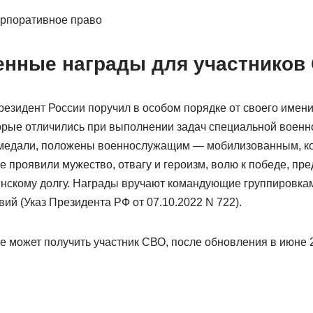
орпоративное право
енные награды для участников
резидент России поручил в особом порядке от своего имен
рые отличились при выполнении задач специальной военн
 медали, положены военнослужащим — мобилизованным, ко
 проявили мужество, отвагу и героизм, волю к победе, пр
инскому долгу. Награды вручают командующие группировками
ий (Указ Президента РФ от 07.10.2022 N 722).
е может получить участник СВО, после обновления в июне 