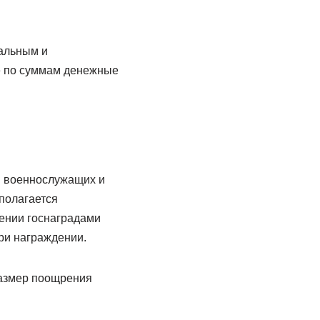
ральным и
е по суммам денежные
и военнослужащих и
полагается
ении госнаградами
ри награждении.
Размер поощрения