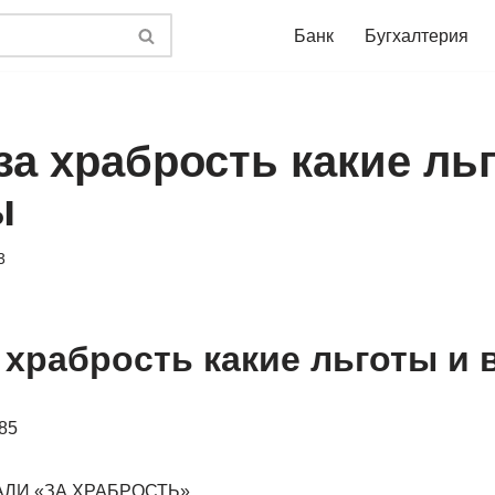
Банк
Бугхалтерия
за храбрость какие ль
ы
3
 храбрость какие льготы и
185
ЛИ «ЗА ХРАБРОСТЬ»