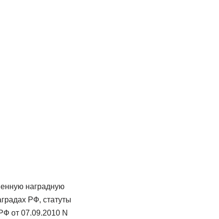
твенную наградную
аградах РФ, статуты
РФ от 07.09.2010 N