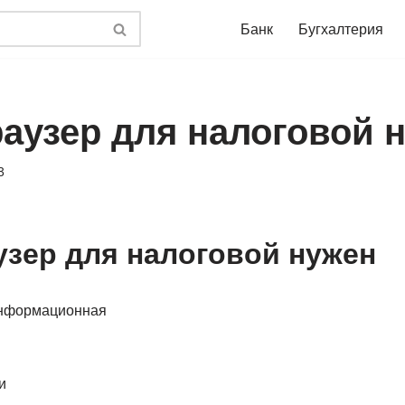
Банк
Бугхалтерия
раузер для налоговой 
3
узер для налоговой нужен
нформационная
и