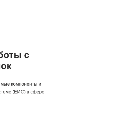
боты с
пок
димые компоненты и
теме (ЕИС) в сфере