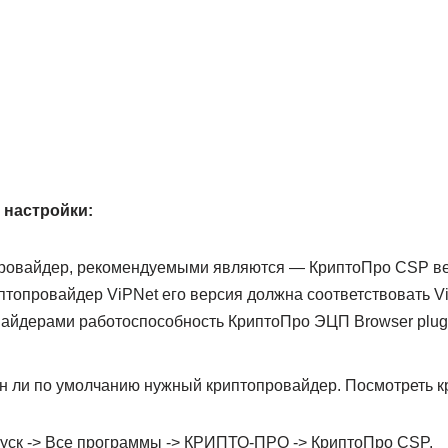
 настройки:
провайдер, рекомендуемыми являются — КриптоПро CSP вер
птопровайдер ViPNet его версия должна соответствовать Vi
айдерами работоспособность КриптоПро ЭЦП Browser plug
н ли по умолчанию нужный криптопровайдер. Посмотреть к
 Пуск -> Все программы -> КРИПТО-ПРО -> КриптоПро CSP.