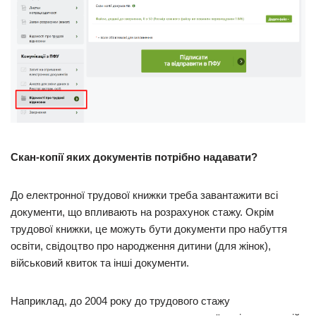
Скан-копії яких документів потрібно надавати?
До електронної трудової книжки треба завантажити всі
документи, що впливають на розрахунок стажу. Окрім
трудової книжки, це можуть бути документи про набуття
освіти, свідоцтво про народження дитини (для жінок),
військовий квиток та інші документи.
Наприклад, до 2004 року до трудового стажу