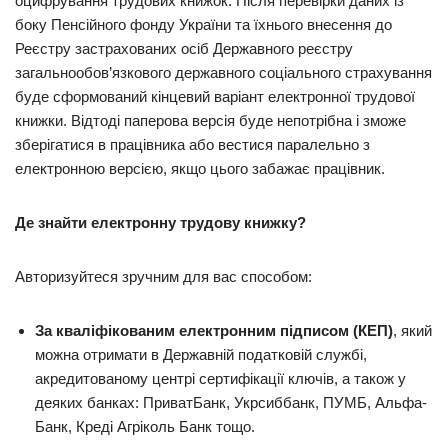
оцифрування трудових книжок. Після перевірки даних із
боку Пенсійного фонду України та їхнього внесення до
Реєстру застрахованих осіб Державного реєстру
загальнообов’язкового державного соціального страхування
буде сформований кінцевий варіант електронної трудової
книжки. Відтоді паперова версія буде непотрібна і зможе
зберігатися в працівника або вестися паралельно з
електронною версією, якщо цього забажає працівник.
Де знайти електронну трудову книжку?
Авторизуйтеся зручним для вас способом:
За кваліфікованим електронним підписом (КЕП)
, який
можна отримати в Державній податковій службі,
акредитованому центрі сертифікації ключів, а також у
деяких банках: ПриватБанк, Укрсиббанк, ПУМБ, Альфа-
Банк, Креді Агріколь Банк тощо.