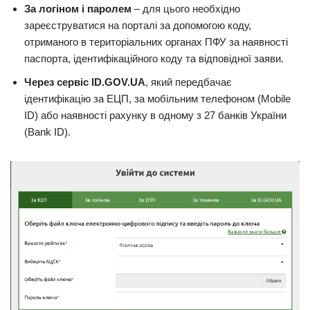
За логіном і паролем
– для цього необхідно
зареєструватися на порталі за допомогою коду,
отриманого в територіальних органах ПФУ за наявності
паспорта, ідентифікаційного коду та відповідної заяви.
Через сервіс ID.GOV.UA
, який передбачає
ідентифікацію за ЕЦП, за мобільним телефоном (Mobile
ID) або наявності рахунку в одному з 27 банків України
(Bank ID).