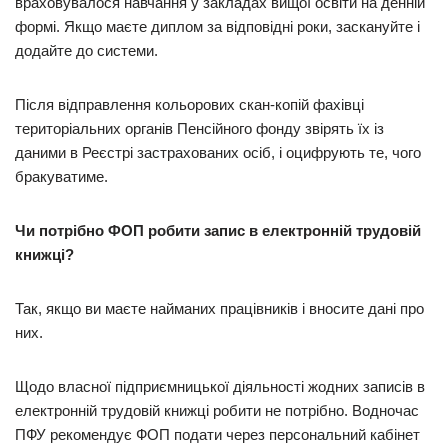
враховувалося навчання у закладах вищої освіти на денній
формі. Якщо маєте диплом за відповідні роки, заскануйте і
додайте до системи.
Після відправлення кольорових скан-копій фахівці
територіальних органів Пенсійного фонду звірять їх із
даними в Реєстрі застрахованих осіб, і оцифрують те, чого
бракуватиме.
Чи потрібно ФОП робити запис в електронній трудовій
книжці?
Так, якщо ви маєте найманих працівників і вносите дані про
них.
Щодо власної підприємницької діяльності жодних записів в
електронній трудовій книжці робити не потрібно. Водночас
ПФУ рекомендує ФОП подати через персональний кабінет