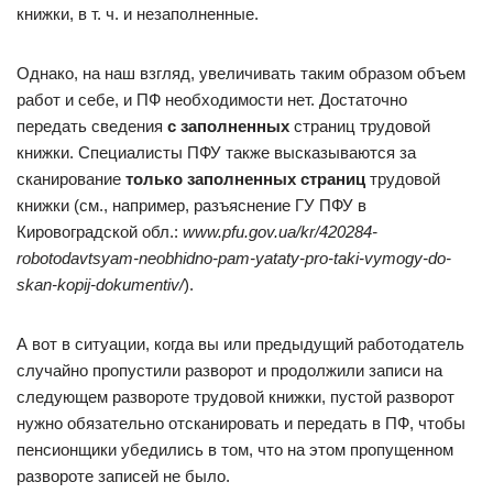
книжки, в т. ч. и незаполненные.
Однако, на наш взгляд, увеличивать таким образом объем
работ и себе, и ПФ необходимости нет. Достаточно
передать сведения
с заполненных
страниц трудовой
книжки. Специалисты ПФУ также высказываются за
сканирование
только заполненных страниц
трудовой
книжки (см., например, разъяснение ГУ ПФУ в
Кировоградской обл.:
www.pfu.gov.ua/kr/420284-
robotodavtsyam-neobhidno-pam-yataty-pro-taki-vymogy-do-
skan-kopij-dokumentiv/
).
А вот в ситуации, когда вы или предыдущий работодатель
случайно пропустили разворот и продолжили записи на
следующем развороте трудовой книжки, пустой разворот
нужно обязательно отсканировать и передать в ПФ, чтобы
пенсионщики убедились в том, что на этом пропущенном
развороте записей не было.