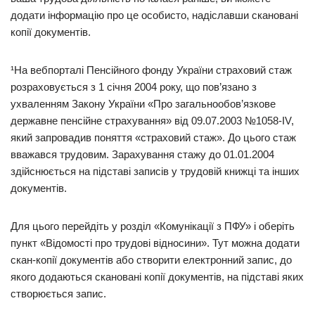
додати інформацію про це особисто, надіславши скановані
копії документів.
¹На вебпорталі Пенсійного фонду України страховий стаж
розраховується з 1 січня 2004 року, що пов’язано з
ухваленням Закону України «Про загальнообов’язкове
державне пенсійне страхування» від 09.07.2003 №1058-IV,
який запровадив поняття «страховий стаж». До цього стаж
вважався трудовим. Зарахування стажу до 01.01.2004
здійснюється на підставі записів у трудовій книжці та інших
документів.
Для цього перейдіть у розділ «Комунікації з ПФУ» і оберіть
пункт «Відомості про трудові відносини». Тут можна додати
скан-копії документів або створити електронний запис, до
якого додаються скановані копії документів, на підставі яких
створюється запис.