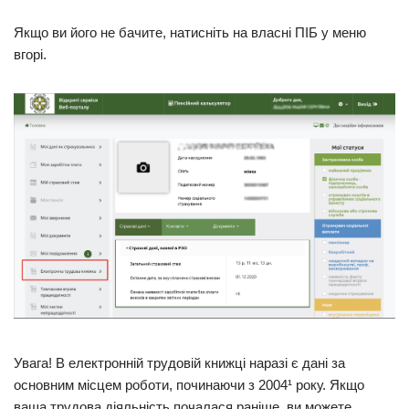
Якщо ви його не бачите, натисніть на власні ПІБ у меню
вгорі.
Увага! В електронній трудовій книжці наразі є дані за
основним місцем роботи, починаючи з 2004¹ року. Якщо
ваша трудова діяльність почалася раніше, ви можете