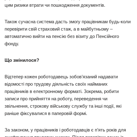
цим ризики втрати чи пошкодження документів.
Також сучасна система дасть змогу працівникам будь-коли
перевірити свій страховий стаж, а в майбутньому –
автоматично вийти на пенсію без візиту до Пенсійного
фонду.
Що змінилося?
Відтепер кожен роботодавець зобов’язаний надавати
відомості про трудову діяльність своїх найманих
працівників в електронному форматі. Зокрема, робити
записи про прийняття на роботу, переведення чи
звільнення, строкову військову службу та інші події, які
раніше фіксувалися в паперовій формі.
За законом, у працівників і роботодавців є п’ять років для