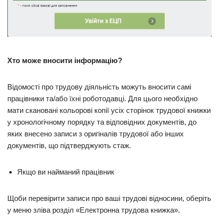
Хто може вносити інформацію?
Відомості про трудову діяльність можуть вносити самі
працівники та/або їхні роботодавці. Для цього необхідно
мати скановані кольорові копії усіх сторінок трудової книжки
у хронологічному порядку та відповідних документів, до
яких внесено записи з оригіналів трудової або інших
документів, що підтверджують стаж.
Якщо ви найманий працівник
Щоби перевірити записи про ваші трудові відносини, оберіть
у меню зліва розділ «Електронна трудова книжка».