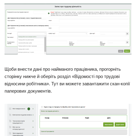
Щоби внести дані про найманого працівника, прогорніть
сторінку нижче й оберіть розділ «Відомості про трудові
відносини робітника». Тут ви можете завантажити скан-копії
паперових документів.