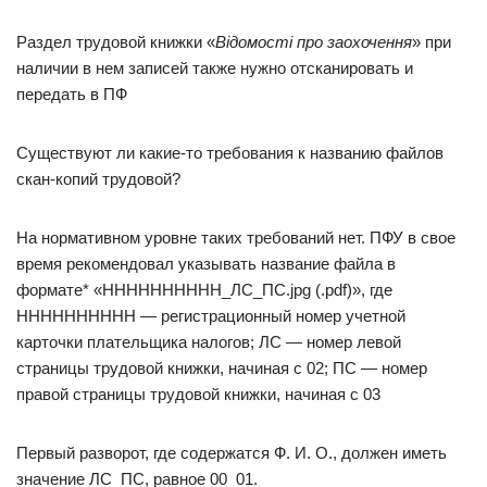
Раздел трудовой книжки «
Відомості про заохочення
» при
наличии в нем записей также нужно отсканировать и
передать в ПФ
Существуют ли какие-то требования к названию файлов
скан-копий трудовой?
На нормативном уровне таких требований нет. ПФУ в свое
время рекомендовал указывать название файла в
формате* «НННННННННН_ЛС_ПС.jpg (.pdf)», где
НННННННННН — регистрационный номер учетной
карточки плательщика налогов; ЛС — номер левой
страницы трудовой книжки, начиная с 02; ПС — номер
правой страницы трудовой книжки, начиная с 03
Первый разворот, где содержатся Ф. И. О., должен иметь
значение ЛС_ПС, равное 00_01.