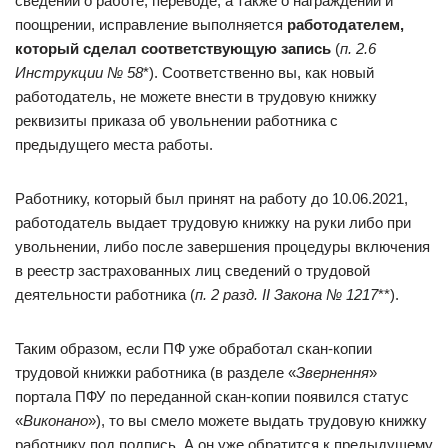
сведений о работе, переводе, а также о награждении и
поощрении, исправление выполняется
работодателем,
который сделал соответствующую запись
(
п. 2.6
Инструкции № 58
*). Соответственно вы, как новый
работодатель, не можете внести в трудовую книжку
реквизиты приказа об увольнении работника с
предыдущего места работы.
Работнику, который был принят на работу до 10.06.2021,
работодатель выдает трудовую книжку на руки либо при
увольнении, либо после завершения процедуры включения
в реестр застрахованных лиц сведений о трудовой
деятельности работника (
п. 2 разд. II Закона № 1217
**).
Таким образом, если ПФ уже обработал скан-копии
трудовой книжки работника (в разделе «
Звернення
»
портала ПФУ по переданной скан-копии появился статус
«
Виконано
»), то вы смело можете выдать трудовую книжку
работнику под подпись. А он уже обратится к предыдущему