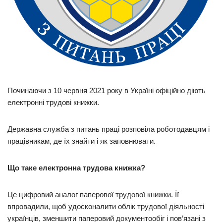
Починаючи з 10 червня 2021 року в Україні офіційно діють
електронні трудові книжки.
Державна служба з питань праці розповіла роботодавцям і
працівникам, де їх знайти і як заповнювати.
Що таке електронна трудова книжка?
Це цифровий аналог паперової трудової книжки. Її
впровадили, щоб удосконалити облік трудової діяльності
українців, зменшити паперовий документообіг і пов’язані з