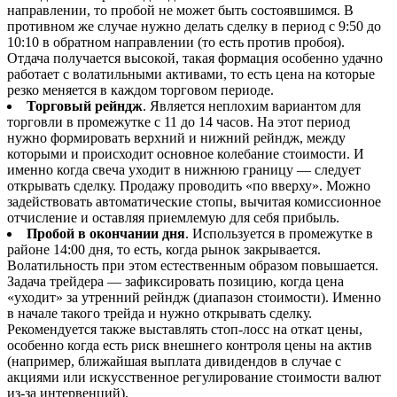
направлении, то пробой не может быть состоявшимся. В
противном же случае нужно делать сделку в период с 9:50 до
10:10 в обратном направлении (то есть против пробоя).
Отдача получается высокой, такая формация особенно удачно
работает с волатильными активами, то есть цена на которые
резко меняется в каждом торговом периоде.
Торговый рейндж
. Является неплохим вариантом для
торговли в промежутке с 11 до 14 часов. На этот период
нужно формировать верхний и нижний рейндж, между
которыми и происходит основное колебание стоимости. И
именно когда свеча уходит в нижнюю границу — следует
открывать сделку. Продажу проводить «по вверху». Можно
задействовать автоматические стопы, вычитая комиссионное
отчисление и оставляя приемлемую для себя прибыль.
Пробой в окончании дня
. Используется в промежутке в
районе 14:00 дня, то есть, когда рынок закрывается.
Волатильность при этом естественным образом повышается.
Задача трейдера — зафиксировать позицию, когда цена
«уходит» за утренний рейндж (диапазон стоимости). Именно
в начале такого трейда и нужно открывать сделку.
Рекомендуется также выставлять стоп-лосс на откат цены,
особенно когда есть риск внешнего контроля цены на актив
(например, ближайшая выплата дивидендов в случае с
акциями или искусственное регулирование стоимости валют
из-за интервенций).