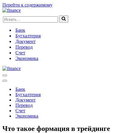
Перейти к содержимому
Искать...
Банк
Бугхалтерия
Документ
Перевод
Счет
Экономика
Меню
навигации
Меню
навигации
Банк
Бугхалтерия
Документ
Перевод
Счет
Экономика
Что такое формация в трейдинге