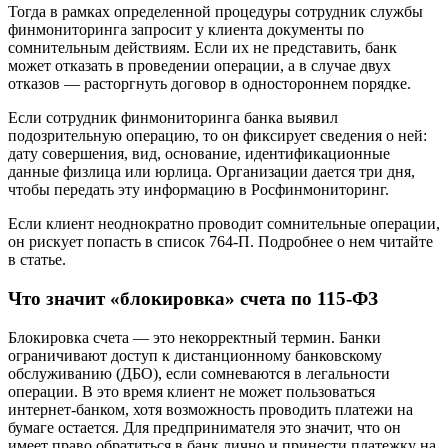
Тогда в рамках определенной процедуры сотрудник службы
финмониторинга запросит у клиента документы по
сомнительным действиям. Если их не представить, банк
может отказать в проведении операции, а в случае двух
отказов — расторгнуть договор в одностороннем порядке.
Если сотрудник финмониторинга банка выявил
подозрительную операцию, то он фиксирует сведения о ней:
дату совершения, вид, основание, идентификационные
данные физлица или юрлица. Организации дается три дня,
чтобы передать эту информацию в Росфинмониторинг.
Если клиент неоднократно проводит сомнительные операции,
он рискует попасть в список 764-П. Подробнее о нем читайте
в статье.
Что значит «блокировка» счета по 115-ФЗ
Блокировка счета — это некорректный термин. Банки
ограничивают доступ к дистанционному банковскому
обслуживанию (ДБО), если сомневаются в легальности
операции. В это время клиент не может пользоваться
интернет-банком, хотя возможность проводить платежи на
бумаге остается. Для предпринимателя это значит, что он
имеет право обратиться в банк лично и принести платежку на