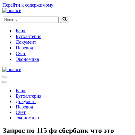
Перейти к содержимому
Искать...
Банк
Бугхалтерия
Документ
Перевод
Счет
Экономика
Меню
навигации
Меню
навигации
Банк
Бугхалтерия
Документ
Перевод
Счет
Экономика
Запрос по 115 фз сбербанк что это