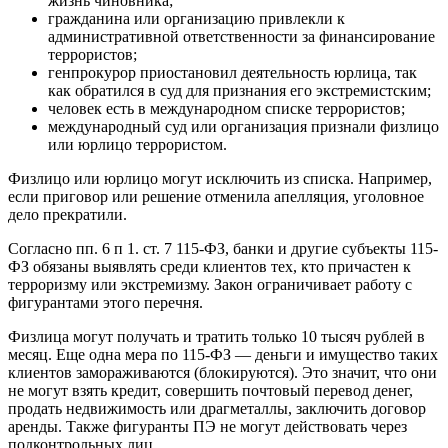
жизнь чиновника;
гражданина или организацию привлекли к
административной ответственности за финансирование
террористов;
генпрокурор приостановил деятельность юрлица, так
как обратился в суд для признания его экстремистским;
человек есть в международном списке террористов;
международный суд или организация признали физлицо
или юрлицо террористом.
Физлицо или юрлицо могут исключить из списка. Например,
если приговор или решение отменила апелляция, уголовное
дело прекратили.
Согласно пп. 6 п 1. ст. 7 115-ФЗ, банки и другие субъекты 115-
ФЗ обязаны выявлять среди клиентов тех, кто причастен к
терроризму или экстремизму. Закон ограничивает работу с
фигурантами этого перечня.
Физлица могут получать и тратить только 10 тысяч рублей в
месяц. Еще одна мера по 115-ФЗ — деньги и имущество таких
клиентов замораживаются (блокируются). Это значит, что они
не могут взять кредит, совершить почтовый перевод денег,
продать недвижимость или драгметаллы, заключить договор
аренды. Также фигуранты ПЭ не могут действовать через
подконтрольных лиц.