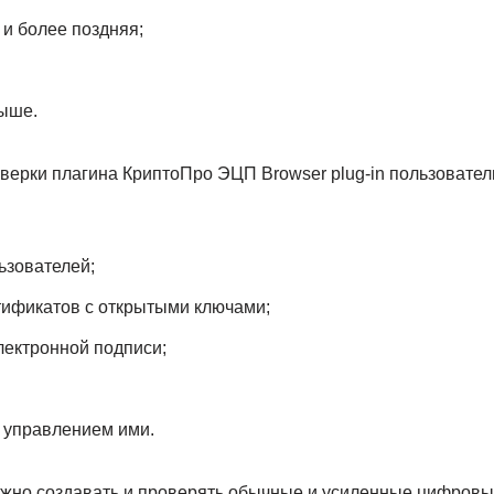
 и более поздняя;
выше.
оверки плагина КриптоПро ЭЦП Browser plug-in пользовател
ьзователей;
ификатов с открытыми ключами;
лектронной подписи;
 управлением ими.
но создавать и проверять обычные и усиленные цифровы