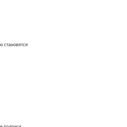
ю становятся
е подписи,