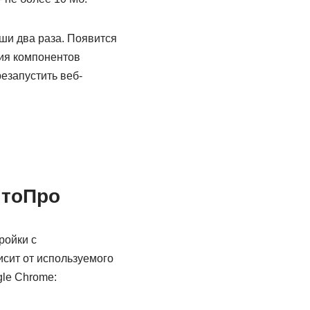
ши два раза. Появится
ция компонентов
езапустить веб-
птоПро
ройки с
сит от используемого
le Chrome: