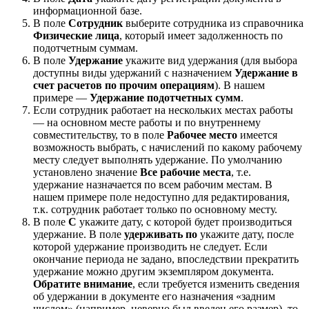
информационной базе.
В поле
Сотрудник
выберите сотрудника из справочника
Физические лица
, который имеет задолженность по
подотчетным суммам.
В поле
Удержание
укажите вид удержания (для выбора
доступны виды удержаний с назначением
Удержание в
счет расчетов по прочим операциям
). В нашем
примере —
Удержание подотчетных сумм
.
Если сотрудник работает на нескольких местах работы
— на основном месте работы и по внутреннему
совместительству, то в поле
Рабочее место
имеется
возможность выбрать, с начислений по какому рабочему
месту следует выполнять удержание. По умолчанию
установлено значение
Все рабочие места
, т.е.
удержание назначается по всем рабочим местам. В
нашем примере поле недоступно для редактирования,
т.к. сотрудник работает только по основному месту.
В поле
С
укажите дату, с которой будет производиться
удержание. В поле
удерживать по
укажите дату, после
которой удержание производить не следует. Если
окончание периода не задано, впоследствии прекратить
удержание можно другим экземпляром документа.
Обратите внимание
, если требуется изменить сведения
об удержании в документе его назначения «задним
числом» (например, неверно был введен его размер), то