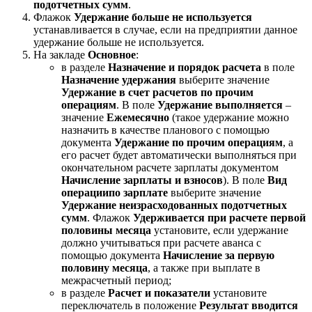
подотчетных сумм
.
Флажок
Удержание больше не используется
устанавливается в случае, если на предприятии данное
удержание больше не используется.
На закладе
Основное
:
в разделе
Назначение и порядок расчета
в поле
Назначение удержания
выберите значение
Удержание в счет расчетов по прочим
операциям
. В поле
Удержание выполняется
–
значение
Ежемесячно
(такое удержание можно
назначить в качестве планового с помощью
документа
Удержание по прочим операциям
, а
его расчет будет автоматически выполняться при
окончательном расчете зарплаты документом
Начисление зарплаты и взносов
). В поле
Вид
операции
по зарплате
выберите значение
Удержание неизрасходованных подотчетных
сумм
. Флажок
Удерживается при расчете первой
половины месяца
установите, если удержание
должно учитываться при расчете аванса с
помощью документа
Начисление за первую
половину месяца
, а также при выплате в
межрасчетный период;
в разделе
Расчет и показатели
установите
переключатель в положение
Результат вводится