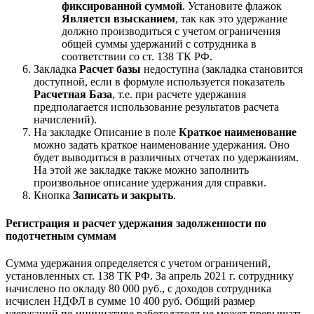
фиксированной суммой
. Установите флажок
Является взысканием
, так как это удержание
должно производиться с учетом ограничения
общей суммы удержаний с сотрудника в
соответствии со ст. 138 ТК РФ.
Закладка
Расчет базы
недоступна (закладка становится
доступной, если в формуле используется показатель
Расчетная База
, т.е. при расчете удержания
предполагается использование результатов расчета
начислений).
На закладке Описание в поле
Краткое наименование
можно задать краткое наименование удержания. Оно
будет выводиться в различных отчетах по удержаниям.
На этой же закладке также можно заполнить
произвольное описание удержания для справки.
Кнопка
Записать и закрыть
.
Регистрация и расчет удержания задолженности по
подотчетным суммам
Сумма удержания определяется с учетом ограничений,
установленных ст. 138 ТК РФ. За апрель 2021 г. сотруднику
начислено по окладу 80 000 руб., с доходов сотрудника
исчислен НДФЛ в сумме 10 400 руб. Общий размер
удержаний по инициативе работодателя не может превышать