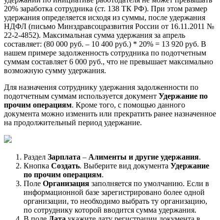
20% заработка сотрудника (ст. 138 ТК РФ). При этом размер
удержания определяется исходя из суммы, после удержания
НДФЛ (письмо Минздравсоцразвития России от 16.11.2011 №
22-2-4852). Максимальная сумма удержания за апрель
составляет: (80 000 руб. – 10 400 руб.) * 20% = 13 920 руб. В
нашем примере задолженность сотрудника по подотчетным
суммам составляет 6 000 руб., что не превышает максимально
возможную сумму удержания.
Для назначения сотруднику удержания задолженности по
подотчетным суммам используется документ
Удержание по
прочим операциям
. Кроме того, с помощью данного
документа можно изменить или прекратить ранее назначенное
на продолжительный период удержание.
Раздел
Зарплата
–
Алименты и другие удержания
.
Кнопка
Создать
. Выберите вид документа
Удержание
по прочим операциям
.
Поле
Организация
заполняется по умолчанию. Если в
информационной базе зарегистрировано более одной
организации, то необходимо выбрать ту организацию,
по сотруднику которой вводится сумма удержания.
В поле
Дата
укажите дату регистрации документа в