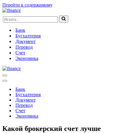
Перейти к содержимому
Искать...
Банк
Бугхалтерия
Документ
Перевод
Счет
Экономика
Меню
навигации
Меню
навигации
Банк
Бугхалтерия
Документ
Перевод
Счет
Экономика
Какой брокерский счет лучше