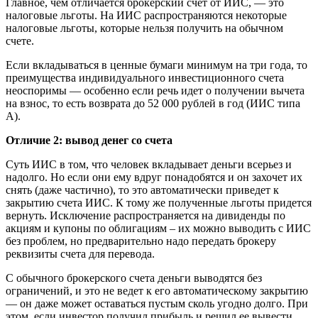
Главное, чем отличается брокерский счет от ИИС, — это
налоговые льготы. На ИИС распространяются некоторые
налоговые льготы, которые нельзя получить на обычном
счете.
Если вкладываться в ценные бумаги минимум на три года, то
преимущества индивидуального инвестиционного счета
неоспоримы — особенно если речь идет о получении вычета
на взнос, то есть возврата до 52 000 рублей в год (ИИС типа
А).
Отличие 2: вывод денег со счета
Суть ИИС в том, что человек вкладывает деньги всерьез и
надолго. Но если они ему вдруг понадобятся и он захочет их
снять (даже частично), то это автоматически приведет к
закрытию счета ИИС. К тому же полученные льготы придется
вернуть. Исключение распространяется на дивиденды по
акциям и купоны по облигациям – их можно выводить с ИИС
без проблем, но предварительно надо передать брокеру
реквизиты счета для перевода.
С обычного брокерского счета деньги выводятся без
ограничений, и это не ведет к его автоматическому закрытию
— он даже может оставаться пустым сколь угодно долго. При
этом, если инвестор получил прибыль и решил ее вывести,