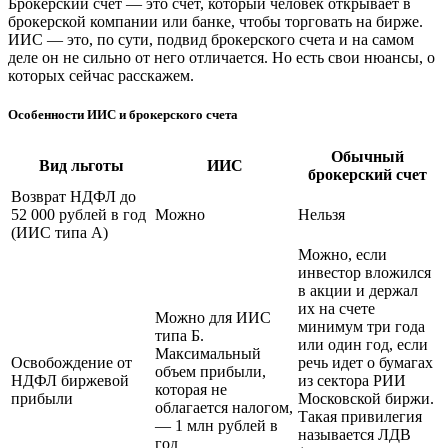
Брокерский счет — это счет, который человек открывает в
брокерской компании или банке, чтобы торговать на бирже.
ИИС — это, по сути, подвид брокерского счета и на самом
деле он не сильно от него отличается. Но есть свои нюансы, о
которых сейчас расскажем.
Особенности ИИС и брокерского счета
Обычный
Вид льготы
ИИС
брокерский счет
Возврат НДФЛ до
52 000 рублей в год
Можно
Нельзя
(ИИС типа А)
Можно, если
инвестор вложился
в акции и держал
их на счете
Можно для ИИС
минимум три года
типа Б.
или один год, если
Максимальный
Освобождение от
речь идет о бумагах
объем прибыли,
НДФЛ биржевой
из сектора РИИ
которая не
прибыли
Московской биржи.
облагается налогом,
Такая привилегия
— 1 млн рублей в
называется ЛДВ
год