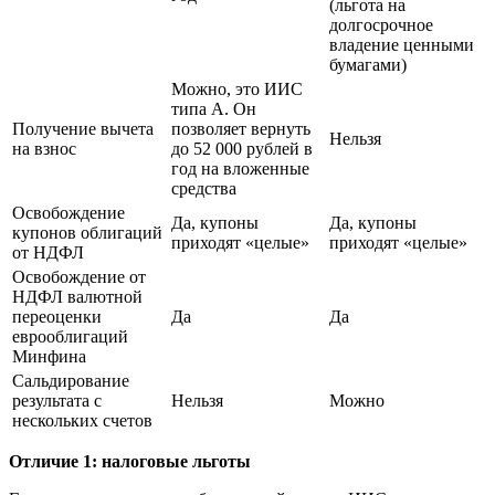
(льгота на
долгосрочное
владение ценными
бумагами)
Можно, это ИИС
типа А. Он
Получение вычета
позволяет вернуть
Нельзя
на взнос
до 52 000 рублей в
год на вложенные
средства
Освобождение
Да, купоны
Да, купоны
купонов облигаций
приходят «целые»
приходят «целые»
от НДФЛ
Освобождение от
НДФЛ валютной
переоценки
Да
Да
еврооблигаций
Минфина
Сальдирование
результата с
Нельзя
Можно
нескольких счетов
Отличие 1: налоговые льготы