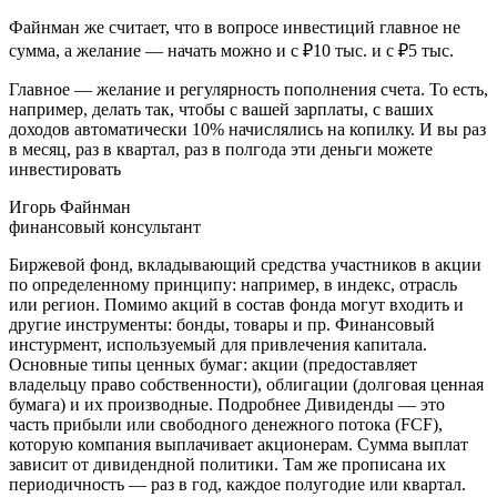
Файнман же считает, что в вопросе инвестиций главное не
сумма, а желание — начать можно и с ₽10 тыс. и с ₽5 тыс.
Главное — желание и регулярность пополнения счета. То есть,
например, делать так, чтобы с вашей зарплаты, с ваших
доходов автоматически 10% начислялись на копилку. И вы раз
в месяц, раз в квартал, раз в полгода эти деньги можете
инвестировать
Игорь Файнман
финансовый консультант
Биржевой фонд, вкладывающий средства участников в акции
по определенному принципу: например, в индекс, отрасль
или регион. Помимо акций в состав фонда могут входить и
другие инструменты: бонды, товары и пр. Финансовый
инстурмент, используемый для привлечения капитала.
Основные типы ценных бумаг: акции (предоставляет
владельцу право собственности), облигации (долговая ценная
бумага) и их производные. Подробнее Дивиденды — это
часть прибыли или свободного денежного потока (FCF),
которую компания выплачивает акционерам. Сумма выплат
зависит от дивидендной политики. Там же прописана их
периодичность — раз в год, каждое полугодие или квартал.