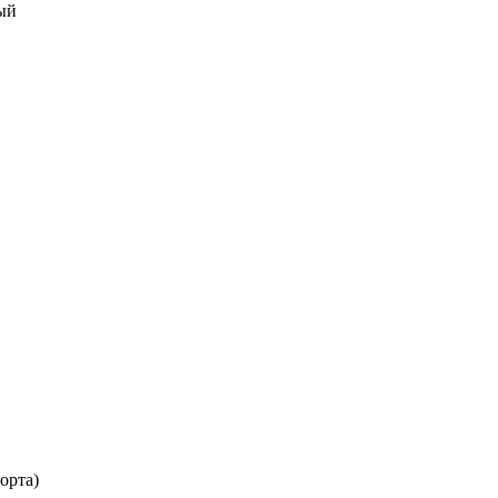
ый
орта)