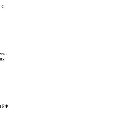
 с
 что
мих
м РФ