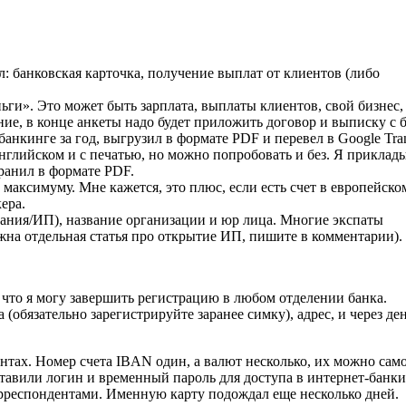
л: банковская карточка, получение выплат от клиентов (либо
ньги». Это может быть зарплата, выплаты клиентов, свой бизнес,
ие, в конце анкеты надо будет приложить договор и выписку с б
банкинге за год, выгрузил в формате PDF и перевел в Google Tran
нглийском и с печатью, но можно попробовать и без. Я приклад
ранил в формате PDF.
по максимуму. Мне кажется, это плюс, если есть счет в европейско
ера.
мпания/ИП), название организации и юр лица. Многие экспаты
жна отдельная статья про открытие ИП, пишите в комментарии).
 что я могу завершить регистрацию в любом отделении банка.
(обязательно зарегистрируйте заранее симку), адрес, и через де
нтах. Номер счета IBAN один, а валют несколько, их можно сам
тавили логин и временный пароль для доступа в интернет-банки
респондентами. Именную карту подождал еще несколько дней.