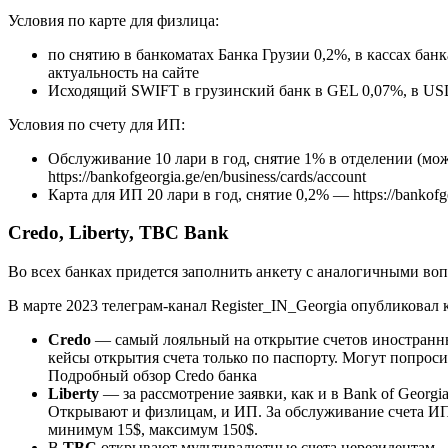
Условия по карте для физлица:
по снятию в банкоматах Банка Грузии 0,2%, в кассах бан
актуальность на сайте
Исходящий SWIFT в грузинский банк в GEL 0,07%, в US
Условия по счету для ИП:
Обслуживание 10 лари в год, снятие 1% в отделении (мож
https://bankofgeorgia.ge/en/business/cards/account
Карта для ИП 20 лари в год, снятие 0,2% — https://bankofgeo
Credo, Liberty, TBC Bank
Во всех банках придется заполнить анкету с аналогичными воп
В марте 2023 телеграм-канал Register_IN_Georgia опубликовал
Credo
— самый лояльный на открытие счетов иностранны
кейсы открытия счета только по паспорту. Могут попросит
Подробный обзор Credo банка
Liberty
— за рассмотрение заявки, как и в Bank of Georgia
Открывают и физлицам, и ИП. За обслуживание счета ИП
минимум 15$, максимум 150$.
В
TBC
открывают мультивалютные счета нерезидентам —