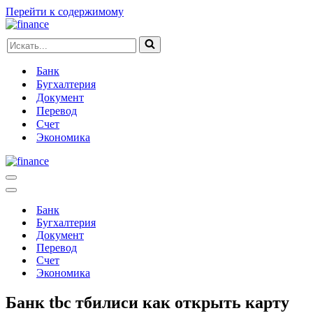
Перейти к содержимому
Искать...
Банк
Бугхалтерия
Документ
Перевод
Счет
Экономика
Меню
навигации
Меню
навигации
Банк
Бугхалтерия
Документ
Перевод
Счет
Экономика
Банк tbc тбилиси как открыть карту