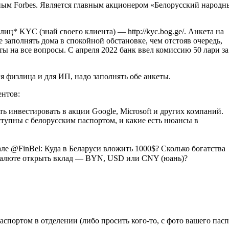
нным Forbes. Является главным акционером «Белорусский народн
ц* KYC (знай своего клиента) — http://kyc.bog.ge/. Анкета на
 заполнять дома в спокойной обстановке, чем отстояв очередь,
ты на все вопросы. С апреля 2022 банк ввел комиссию 50 лари за
я физлица и для ИП, надо заполнять обе анкеты.
ентов:
ть инвестировать в акции Google, Microsoft и других компаний.
ступны с белорусским паспортом, и какие есть нюансы в
е @FinBel: Куда в Беларуси вложить 1000$? Сколько богатства
й валюте открыть вклад — BYN, USD или CNY (юань)?
спортом в отделении (либо просить кого-то, с фото вашего пасп