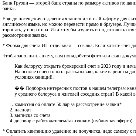
Банк Грузии — второй банк страны по размеру активов по да
банк».
Еще до посещения отделения я заполнил онлайн-форму для физли
английском языке, но можно перевести прямо в браузере. Лучше
торопясь, у оператора. Или хотя бы изучить и подготовить отве
рассмотрение заявки.
* Форма для счета ИП отдельная — ссылка. Если хотите счет дл
Чтобы заполнить анкету, вам понадобятся фото или скан докум
Как белорусу открыть брокерский счет в 2023 году и нача
На основе своего опыта рассказываю, какие варианты до
условиях санкций.
�� Подборка интересных постов в нашем телеграм-канал
у среднего белоруса и жителей соседних стран? В како
комиссия об оплате 50 лар за рассмотрение заявки*
паспорт
выписка со счета
договор с работодателем/заказчиком (публичная оферта)
* Оплатить квитанцию удаленно не получится, надо самому с па