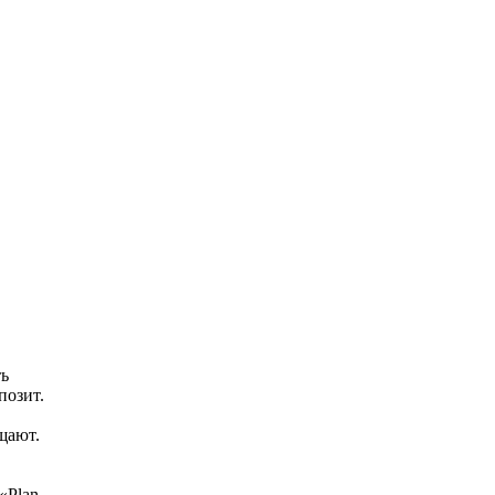
ть
позит.
ащают.
«Plan