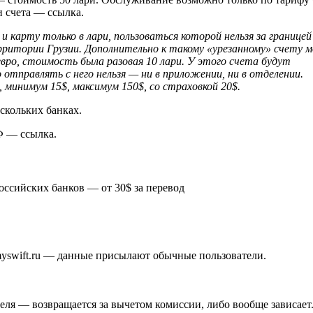
и счета — ссылка.
карту только в лари, пользоваться которой нельзя за границей 
рритории Грузии. Дополнительно к такому «урезанному» счету 
евро, стоимость была разовая 10 лари. У этого счета будут
отправлять с него нельзя — ни в приложении, ни в отделении.
 минимум 15$, максимум 150$, со страховкой 20$.
ескольких банках.
Ф — ссылка.
сийских банков — от 30$ за перевод
myswift.ru — данные присылают обычные пользователи.
теля — возвращается за вычетом комиссии, либо вообще зависает