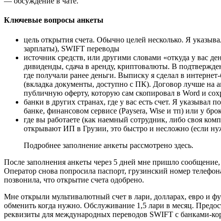
— обсуждение в чате.
Ключевые вопросы анкеты
цель открытия счета. Обычно целей несколько. Я указыва
зарплаты), SWIFT переводы
источник средств, или другими словами «откуда у вас де
дивиденды, сдача в аренду, криптовалюты. В подтвержден
где получали ранее деньги. Выписку я сделал в интернет-
(вкладка документы, доступно с ПК). Договор лучше на а
публичную оферту, которую сам скопировал в Word и сох
банки в других странах, где у вас есть счет. Я указывал 
банке, финансовом сервисе (Paysera, Wise и тп) или у брок
где вы работаете (как наемный сотрудник, либо своя ко
открывают ИП в Грузии, это быстро и несложно (если ну
Подробнее заполнение анкеты рассмотрено здесь.
После заполнения анкеты через 5 дней мне пришло сообщение,
Оператор снова попросила паспорт, грузинский номер телефона 
позвонила, что открытие счета одобрено.
Мне открыли мультивалютный счет в лари, долларах, евро и фу
обменить когда нужно. Обслуживание 1,5 лари в месяц. Предос
реквизиты для международных переводов SWIFT с банками-кор