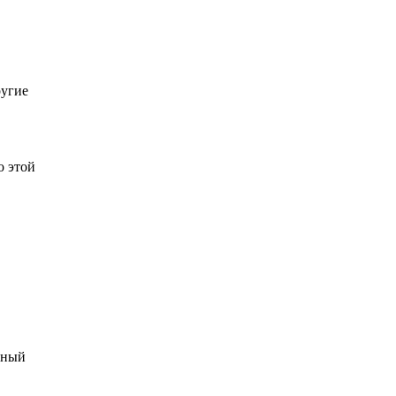
ругие
о этой
нный