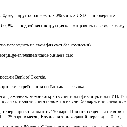
ка 0,6%, в других банкоматах 2% мин. 3 USD — проверяйте
D 0,3% — подробная инструкция как отправить перевод самому
но переводить на свой физ счет без комиссии)
rgia.ge/en/business/cards/business-card
росами Bank of Georgia.
 карточки с требования по банкам — ссылка.
м гражданам, можно открыть счет и для физлица, и для ИП. Ес
ь для активации счета положить на счет 50 лари, или сделать де
, теперь просят заплатить 150 лари. При отказе деньги не возвр
 — 25 лари в месяц. Комиссия за исходящий перевод — 0.2%,
 стоимость 50 лари. Обслуживание возможно только по тарифу 