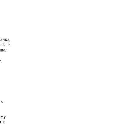
анка,
slate
ывал
м
нь
ому
нг,