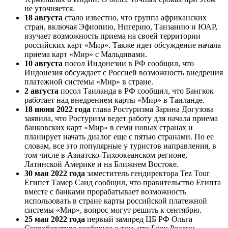
не уточняется.
18 августа
стало известно, что группа африканских
стран, включая Эфиопию, Нигерию, Танзанию и ЮАР,
изучает возможность приема на своей территории
российских карт «Мир». Также идет обсуждение начала
приема карт «Мир» с Мальдивами.
10 августа
посол Индонезии в РФ сообщил, что
Индонезия обсуждает с Россией возможность внедрения
платежной системы «Мир» в стране.
2 августа
посол Таиланда в РФ сообщил, что Бангкок
работает над внедрением карты «Мир» в Таиланде.
18 июня 2022 года
глава Ростуризма Зарина Догузова
заявила, что Ростуризм ведет работу для начала приема
банковских карт «Мир» в семи новых странах и
планирует начать диалог еще с пятью странами. По ее
словам, все это популярные у туристов направления, в
том числе в Азиатско-Тихоокеанском регионе,
Латинской Америке и на Ближнем Востоке.
30 мая 2022 года
заместитель гендиректора Tez Tour
Египет Тамер Саид сообщил, что правительство Египта
вместе с банками прорабатывает возможность
использовать в стране карты российской платежной
системы «Мир», вопрос могут решить к сентябрю.
25 мая 2022 года
первый зампред ЦБ РФ Ольга