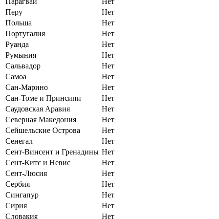
Парагвай
Нет
Перу
Нет
Польша
Нет
Португалия
Нет
Руанда
Нет
Румыния
Нет
Сальвадор
Нет
Самоа
Нет
Сан-Марино
Нет
Сан-Томе и Принсипи
Нет
Саудовская Аравия
Нет
Северная Македония
Нет
Сейшельские Острова
Нет
Сенегал
Нет
Сент-Винсент и Гренадины
Нет
Сент-Китс и Невис
Нет
Сент-Люсия
Нет
Сербия
Нет
Сингапур
Нет
Сирия
Нет
Словакия
Нет