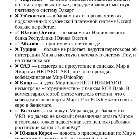
оплата в торговых точках, поддерживающих местную
платежную систему Элкарт
❌
Узбекистан
— в банкоматах и торговых точках,
подключенных к узбекской платежной системе Uzcard
больше не работает
✅
Южная Осетия
— в банкоматах Национального
банка Республики Южная Осетия
✅
Абхазия
— принимается почти везде
❌
Турция
— больше не работает; ведутся переговоры об
интеграции Мира в местную платежную систему Troy, и
на этом пока все
❌
ОАЭ
— несмотря на присутствие в списках, Мир в
Эмиратах НЕ РАБОТАЕТ; но часто проходят
кобейджинговые Мир-UnionPay
❌
Кипр
— и здесь Мир также НЕ ПРИНИМАЮТ,
несмотря на «сотрудничество» с банком RCB Bank. В
комментариях к этой статье читатель отметил, что с
кобейджинговой карты Мир-UP от РСХБ можно снять
евро в банкомате.
✅
Вьетнам
— наличку с Мира выдадут банкоматы
VRB, но далеко не каждый; безналичная оплата Миром
в торговых точках недоступна; зато неплохо работают
российские карты с UnionPay*
❌
Южная Корея
— новость о присоединении пс Мир к
корейским банкоматам была громкой, но не