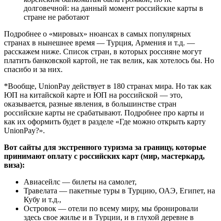
долговечной: на данный момент российские карты в
стране не работают
Подробнее о «мировых» нюансах в самых популярных
странах в нынешнее время — Турция, Армения и т.д. —
расскажем ниже. Список стран, в которых россияне могут
платить банковской картой, не так велик, как хотелось бы. Но
спасибо и за них.
*Вообще, UnionPay действует в 180 странах мира. Но так как
ЮП на китайской карте и ЮП на российской — это,
оказывается, разные явления, в большинстве стран
российские карты не срабатывают. Подробнее про карты и
как их оформить будет в разделе «Где можно открыть карту
UnionPay?».
Вот сайты для экстренного туризма за границу, которые
принимают оплату с российских карт (мир, мастеркард,
виза):
Авиасейлс — билеты на самолет,
Травелата — пакетные туры в Турцию, ОАЭ, Египет, на
Кубу и т.д.,
Островок — отели по всему миру, мы бронировали
здесь свое жилье и в Турции, и в глухой деревне в