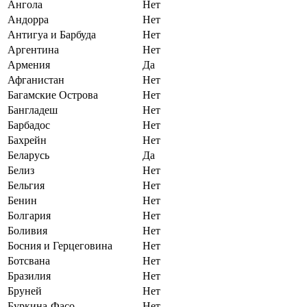
Ангола
Нет
Андорра
Нет
Антигуа и Барбуда
Нет
Аргентина
Нет
Армения
Да
Афганистан
Нет
Багамские Острова
Нет
Бангладеш
Нет
Барбадос
Нет
Бахрейн
Нет
Беларусь
Да
Белиз
Нет
Бельгия
Нет
Бенин
Нет
Болгария
Нет
Боливия
Нет
Босния и Герцеговина
Нет
Ботсвана
Нет
Бразилия
Нет
Бруней
Нет
Буркина-Фасо
Нет