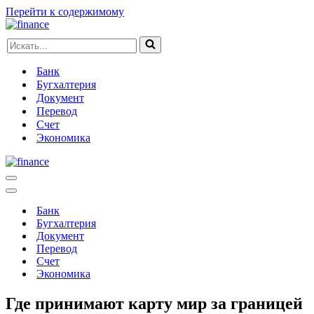
Перейти к содержимому
Искать...
Банк
Бугхалтерия
Документ
Перевод
Счет
Экономика
Меню
навигации
Меню
навигации
Банк
Бугхалтерия
Документ
Перевод
Счет
Экономика
Где принимают карту мир за границей