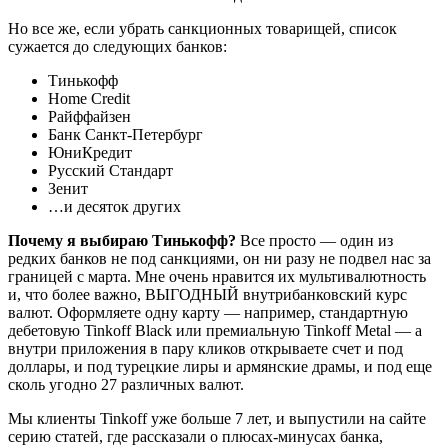
Но все же, если убрать санкционных товарищей, список
сужается до следующих банков:
Тинькофф
Home Credit
Райффайзен
Банк Санкт-Петербург
ЮниКредит
Русский Стандарт
Зенит
…и десяток других
Почему я выбираю Тинькофф?
Все просто — один из
редких банков не под санкциями, он ни разу не подвел нас за
границей с марта. Мне очень нравится их мультивалютность
и, что более важно, ВЫГОДНЫЙ внутрибанковский курс
валют. Оформляете одну карту — например, стандартную
дебетовую Tinkoff Black или премиальную Tinkoff Metal — а
внутри приложения в пару кликов открываете счет и под
доллары, и под турецкие лиры и армянские драмы, и под еще
сколь угодно 27 различных валют.
Мы клиенты Tinkoff уже больше 7 лет, и выпустили на сайте
серию статей, где рассказали о плюсах-минусах банка,