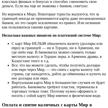
классных фишках и бонусах и способах сэкономить свои
деньги. Если вы еще не знакомы с банком, советую:
Но вернемся к Миру. Некоторые туристы жалуются, что за
границей иногда не принимаются карты даже несанкционных
банков, но это скорее исключение из правил. Или незнание
как пользоваться такими картами.
Несколько важных нюансов по платежной системе Мир:
С карт Мир НЕЛЬЗЯ обналичить валюту (доллары или
евро) за границей — ни в Турции, ни в Армении, ни
где-либо еще. В банкоматах можно снимать только
местную валюту: в Турции лиры, в Армении драмы, в
Казахстане тенге и т.д.
Все, что вы можете сделать, чтобы получить доллары
или евро через Мир, — это снять с карты валюту той
страны, где находитесь, дойти до обменника и купить на
нее доллары или евро.
Виртуальная карта Мир в большинстве случаев не будет
работать. Банкоматы требуют пластик, терминалы в
торговых точках тоже. Поэтому нужно оформить и
носить с собой карту Мир именно в физическом виде.
Оплата и снятие наличных с карты Мир в