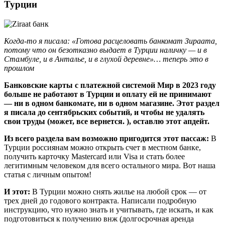
Турции
Когда-то я писала: «Готова расцеловать банкомат Зираата,
потому что он безотказно выдает в Турции наличку — и в
Стамбуле, и в Анталье, и в глухой деревне»… теперь это в
прошлом
Банковские карты с платежной системой Мир в 2023 году
больше не работают в Турции и оплату ей не принимают
— ни в одном банкомате, ни в одном магазине. Этот раздел
я писала до сентябрьских событий, и чтобы не удалять
свои труды (может, все вернется. ), оставлю этот апдейт.
Из всего раздела вам возможно пригодится этот пассаж:
В
Турции россиянам можно открыть счет в местном банке,
получить карточку Mastercard или Visa и стать более
легитимным человеком для всего остального мира. Вот наша
статья с личным опытом!
И этот:
В Турции можно снять жилье на любой срок — от
трех дней до годового контракта. Написали подробную
инструкцию, что нужно знать и учитывать, где искать, и как
подготовиться к получению внж (долгосрочная аренда