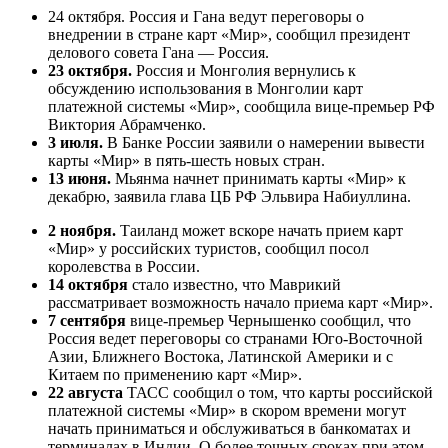
24 октября. Россия и Гана ведут переговоры о
внедрении в стране карт «Мир», сообщил президент
делового совета Гана — Россия.
23 октября.
Россия и Монголия вернулись к
обсуждению использования в Монголии карт
платежной системы «Мир», сообщила вице-премьер РФ
Виктория Абрамченко.
3 июля.
В Банке России заявили о намерении вывести
карты «Мир» в пять-шесть новых стран.
13 июня.
Мьянма начнет принимать карты «Мир» к
декабрю, заявила глава ЦБ РФ Эльвира Набиуллина.
2 ноября.
Таиланд может вскоре начать прием карт
«Мир» у российских туристов, сообщил посол
королевства в России.
14 октября
стало известно, что Маврикий
рассматривает возможность начало приема карт «Мир».
7 сентября
вице-премьер Чернышенко сообщил, что
Россия ведет переговоры со странами Юго-Восточной
Азии, Ближнего Востока, Латинской Америки и с
Китаем по применению карт «Мир».
22 августа
ТАСС сообщил о том, что карты российской
платежной системы «Мир» в скором времени могут
начать приниматься и обслуживаться в банкоматах и
терминалах в Индии. О более точных сроках при этом