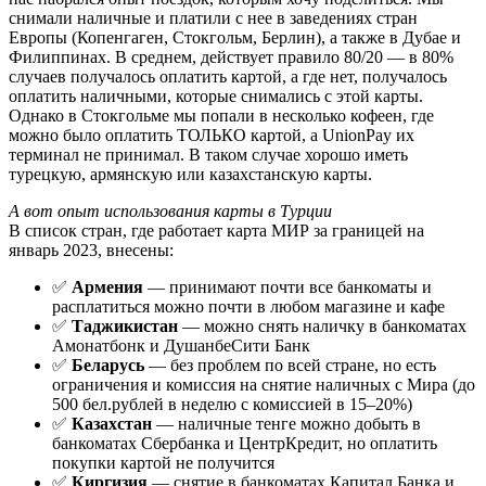
снимали наличные и платили с нее в заведениях стран
Европы (Копенгаген, Стокгольм, Берлин), а также в Дубае и
Филиппинах. В среднем, действует правило 80/20 — в 80%
случаев получалось оплатить картой, а где нет, получалось
оплатить наличными, которые снимались с этой карты.
Однако в Стокгольме мы попали в несколько кофеен, где
можно было оплатить ТОЛЬКО картой, а UnionPay их
терминал не принимал. В таком случае хорошо иметь
турецкую, армянскую или казахстанскую карты.
А вот опыт использования карты в Турции
В список стран, где работает карта МИР за границей на
январь 2023, внесены:
✅
Армения
— принимают почти все банкоматы и
расплатиться можно почти в любом магазине и кафе
✅
Таджикистан
— можно снять наличку в банкоматах
Амонатбонк и ДушанбеСити Банк
✅
Беларусь
— без проблем по всей стране, но есть
ограничения и комиссия на снятие наличных с Мира (до
500 бел.рублей в неделю с комиссией в 15–20%)
✅
Казахстан
— наличные тенге можно добыть в
банкоматах Сбербанка и ЦентрКредит, но оплатить
покупки картой не получится
✅
Киргизия
— снятие в банкоматах Капитал Банка и