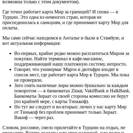
возможна только с этим документом).
Где точно работает карта Мир за границей? И снова — в
Турции. Это одна из немногих стран, которая не
присоединилась к санкциям, и где принимают карту Мир для
оплаты.
Мы сами сейчас находимся в Анталье и были в Стамбуле, и
вот актуальная информация:
Во-первых, крайне редко можно расплатиться Миром за
покупки. Найти терминал в кафе-магазине,
поддерживающий нашу платежную систему, непросто.
Говорят, что универмаг Migros и дютифри входят в
список мест, где работает карта Мир в Турции. Мы пока
не проверяли.
Зато снять наличные лиры можно буквально за каждым
поворотом — в банкоматах Ziraat, VakifBank и HalkBank.
Банкоматы Зираат со своей стороны комиссию не берут
(по крайней мере, с карты Тинькоф).
Но тут же следует и во-вторых: лично у нас карту Мир
от Тинькоф без проблем принимает только Зираат.
Вакиф — через раз.
Словом, россияне, смело прилетайте в Турцию на отдых, не
пропадете. Везите доллары или евро наличкой, или родные