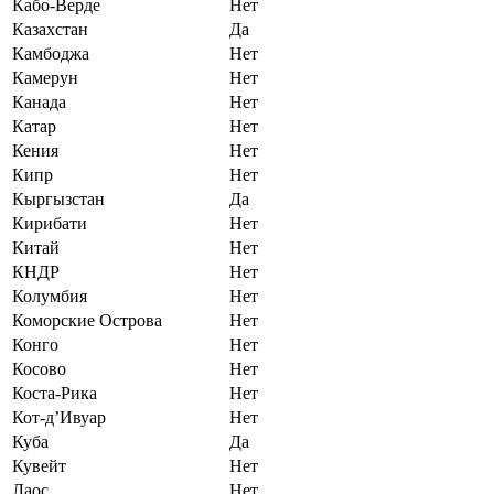
Кабо-Верде
Нет
Казахстан
Да
Камбоджа
Нет
Камерун
Нет
Канада
Нет
Катар
Нет
Кения
Нет
Кипр
Нет
Кыргызстан
Да
Кирибати
Нет
Китай
Нет
КНДР
Нет
Колумбия
Нет
Коморские Острова
Нет
Конго
Нет
Косово
Нет
Коста-Рика
Нет
Кот-д’Ивуар
Нет
Куба
Да
Кувейт
Нет
Лаос
Нет