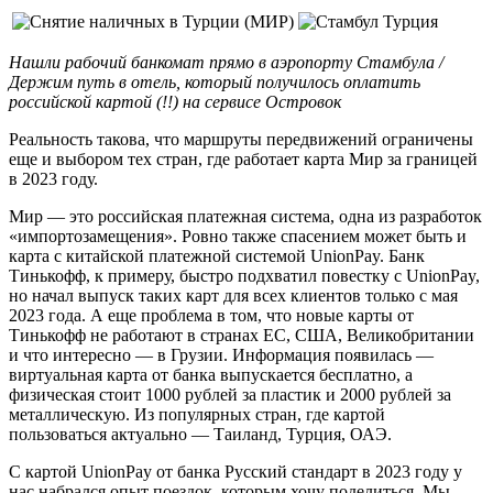
Нашли рабочий банкомат прямо в аэропорту Стамбула /
Держим путь в отель, который получилось оплатить
российской картой (!!) на сервисе Островок
Реальность такова, что маршруты передвижений ограничены
еще и выбором тех стран, где работает карта Мир за границей
в 2023 году.
Мир — это российская платежная система, одна из разработок
«импортозамещения». Ровно также спасением может быть и
карта с китайской платежной системой UnionPay. Банк
Тинькофф, к примеру, быстро подхватил повестку с UnionPay,
но начал выпуск таких карт для всех клиентов только с мая
2023 года. А еще проблема в том, что новые карты от
Тинькофф не работают в странах ЕС, США, Великобритании
и что интересно — в Грузии. Информация появилась —
виртуальная карта от банка выпускается бесплатно, а
физическая стоит 1000 рублей за пластик и 2000 рублей за
металлическую. Из популярных стран, где картой
пользоваться актуально — Таиланд, Турция, ОАЭ.
С картой UnionPay от банка Русский стандарт в 2023 году у
нас набрался опыт поездок, которым хочу поделиться. Мы