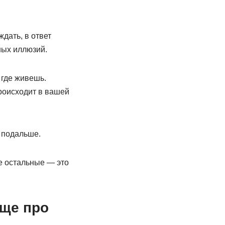
ждать, в ответ
ных иллюзий.
 где живешь.
происходит в вашей
х подальше.
се остальные — это
бще про