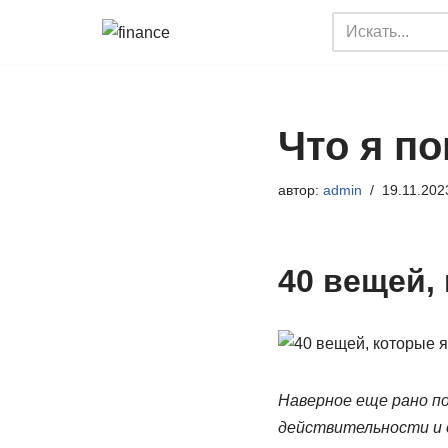
Перейти
к
содержимому
Что я по
автор:
admin
19.11.202
40 вещей, 
Наверное еще рано по
действительности и о