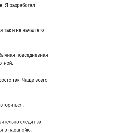
е. Я разработал
я так и не начал его
обычная повседневная
ртной.
осто так. Чаще всего
овториться.
ительно следят за
ая в паранойю.