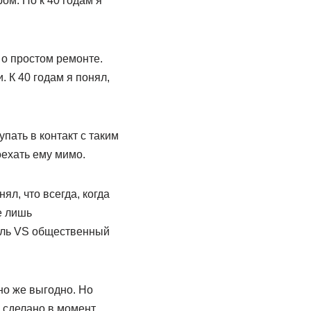
ом. Но к 40 годам я
т о простом ремонте.
 К 40 годам я понял,
упать в контакт с таким
оехать ему мимо.
нял, что всегда, когда
е лишь
иль VS общественный
чно же выгодно. Но
о сделано в момент