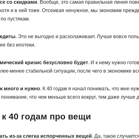
все со скидками
. Вообще, это самая правильная линия пов
 хотя и в ней тоже. Отсеивая ненужное, мы экономим прежде 
по пустякам.
редиты
. Это не выгодно и расхолаживает. Лучше вовсе поп
ее без ипотеки.
мический кризис безусловно будет
. И к нему нужно гото
олее-менее стабильной ситуации, после чего в экономике все
уж много и нужно
. К 40 годам я начал понимать, что мне ну
 понимание, что чем меньше всего вокруг, тем даже лучше д
 к 40 годам про вещи
вать из-за слегка испорченных вещей
. Да, такое случаетс