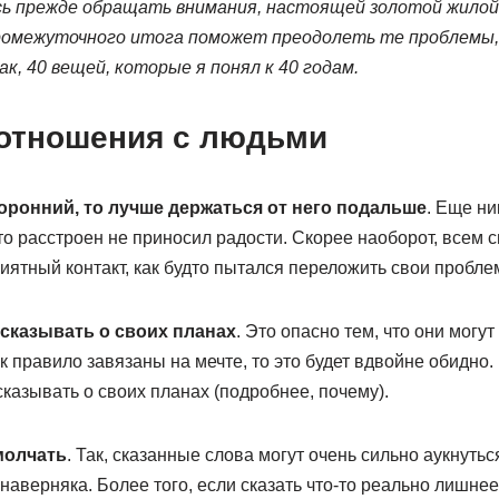
ось прежде обращать внимания, настоящей золотой жилой
ромежуточного итога поможет преодолеть те проблемы
к, 40 вещей, которые я понял к 40 годам.
отношения с людьми
торонний, то лучше держаться от него подальше
. Еще ни
то расстроен не приносил радости. Скорее наоборот, всем
ятный контакт, как будто пытался переложить свои пробле
ссказывать о своих планах
. Это опасно тем, что они могут
ак правило завязаны на мечте, то это будет вдвойне обидно.
сказывать о своих планах (подробнее, почему).
молчать
. Так, сказанные слова могут очень сильно аукнуться
 наверняка. Более того, если сказать что-то реально лишне