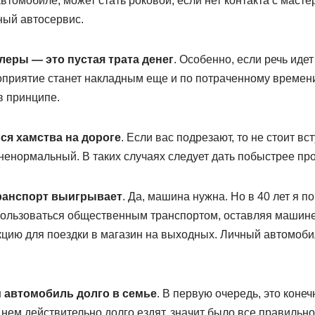
втомобиле, может стать роковой, если нет контакта с мастер
ный автосервис.
еры — это пустая трата денег
. Особенно, если речь иде
оприятие станет накладным еще и по потраченному времени.
в принципе.
ься хамства на дороге
. Если вас подрезают, то не стоит вст
ненормальный. В таких случаях следует дать побыстрее пр
ранспорт выигрывает
. Да, машина нужна. Но в 40 лет я по
пользоваться общественным транспортом, оставляя машин
цию для поездки в магазин на выходных. Личный автомоб
ли автомобиль долго в семье
. В первую очередь, это коне
 нем действительно долго ездят, значит было все правильн