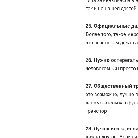
типа замены масла в а
так и не нашел достой
25. Официальные дил
Более того, такое мер
что нечего там делать 
26. Нужно остерегат
человеком. Он просто 
27. Общественный т
это возможно, лучше 
вспомогательную функ
транспорт
28. Лучше всего, ес
важно другое. Если на