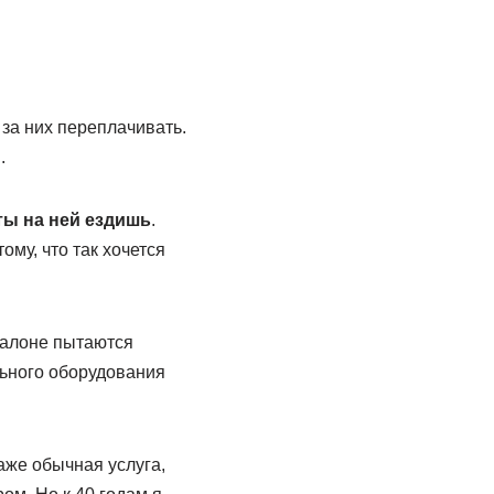
 за них переплачивать.
.
ты на ней ездишь
.
ому, что так хочется
 салоне пытаются
льного оборудования
аже обычная услуга,