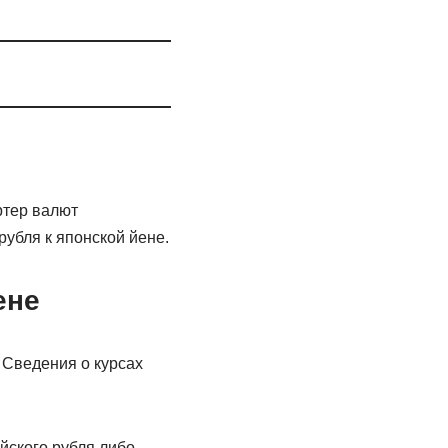
ртер валют
убля к японской йене.
ене
 Сведения о курсах
йского рубля либо