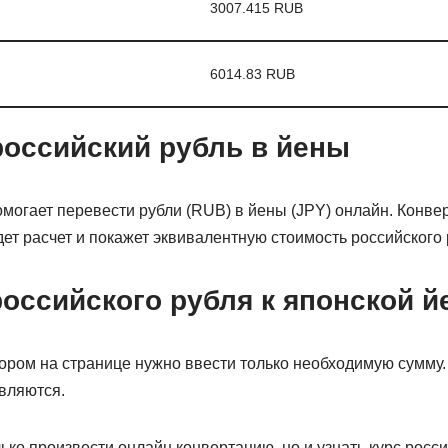
3007.415 RUB
6014.83 RUB
российский рубль в йены
могает перевести рубли (RUB) в йены (JPY) онлайн. Конве
т расчет и покажет эквивалентную стоимость российского р
оссийского рубля к японской й
ором на странице нужно ввести только необходимую сумму.
вляются.
ько произвести онлайн конвертацию, но и узнать курс росси