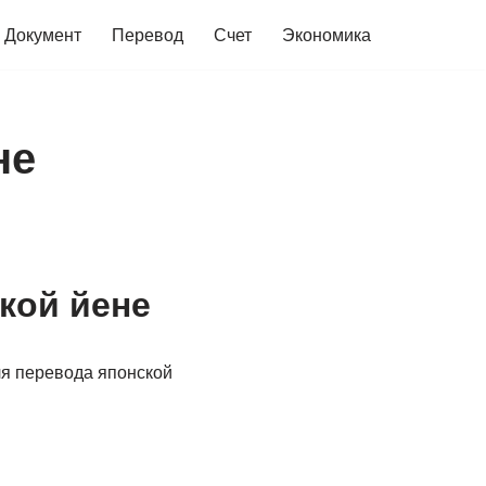
Документ
Перевод
Счет
Экономика
не
кой йене
ля перевода японской