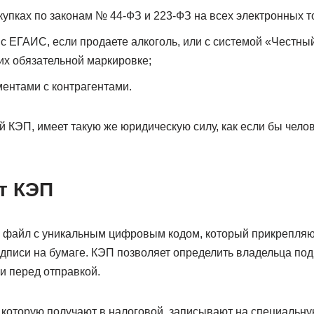
акупках по законам № 44-ФЗ и 223-ФЗ на всех электронных 
с ЕГАИС, если продаете алкоголь, или с системой «Честны
х обязательной маркировке;
ентами с контрагентами.
 КЭП, имеет такую же юридическую силу, как если бы челов
т КЭП
 файл с уникальным цифровым кодом, который прикрепляют
дписи на бумаге. КЭП позволяет определить владельца под
и перед отправкой.
 которую получают в налоговой, записывают на специальн