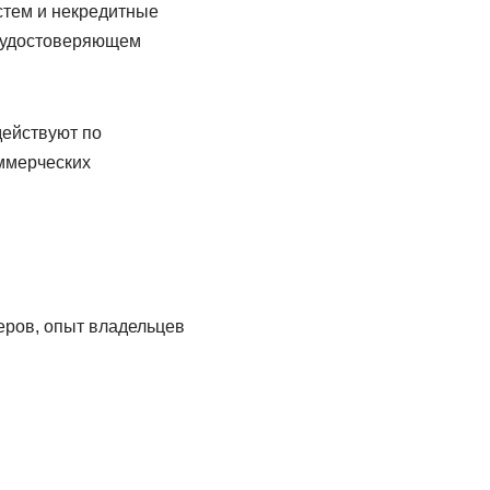
стем и некредитные
в удостоверяющем
действуют по
ммерческих
теров, опыт владельцев