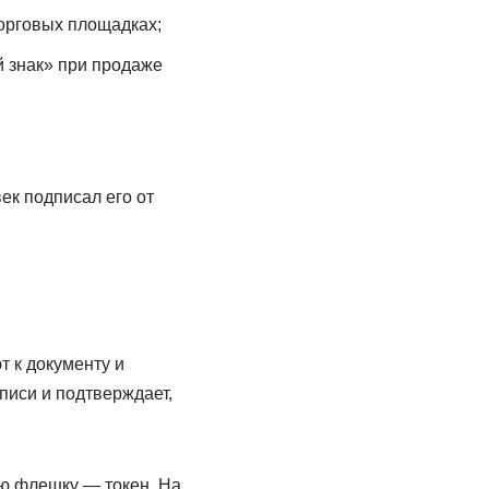
торговых площадках;
й знак» при продаже
ек подписал его от
 к документу и
писи и подтверждает,
ую флешку — токен. На