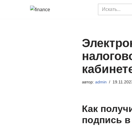
Перейти
к
содержимому
Электро
налогов
кабинет
автор:
admin
19.11.202
Как получ
подпись в