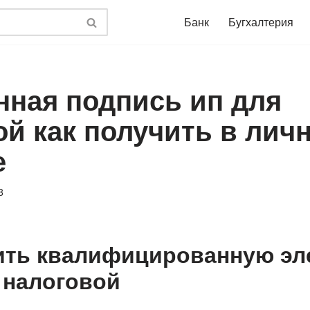
Банк
Бугхалтерия
нная подпись ип для
ой как получить в лич
е
3
ить квалифицированную эл
 налоговой