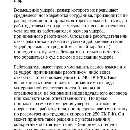
и др.
Возмещение ущерба, размер которого не превышает
среднемесячного заработка сотрудника, производится по
распоряжению или приказу, который должен быть издан
работодателем не позднее месяца со дня окончательного
установления работодателем размера ущерба,
причиненного работником. Опоздание работодателя или
отказ работника возместить убытки добровольно (если
ущерб превышает средний месячный заработок)
приводят к тому, что работодателю только и остается,
что обращаться в суд с иском о взыскании ущерба.
Работодатель имеет право уменьшить размер взыскания
за ущерб, причиненный работником, либо вовсе
отказаться от его возмещения (ст. 240 ТК РФ). Такая
возможность предоставляется независимо от вида
материальной ответственности (полная или
ограниченная, на основании индивидуального договора
или коллективной ответственности). Но право
понижать размер возмещения ущерба — отнюдь не
прерогатива работодателя, оно предоставляется и органу
по рассмотрению трудовых споров (ст. 250 ТК РФ). Он
может принять такое решение с учетом наличия
конкретных обстоятельств дела (например, степени
вины, материального положения работника и т. п.).