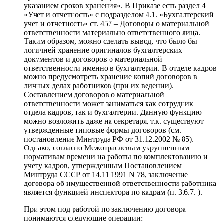
указанием сроков хранения». В Приказе есть раздел 4
«Учет и отчетность» с подразделом 4.1. «Бухгалтерский
учет и отчетность» ст. 457 – Договоры о материальной
ответственности материально ответственного лица.
Таким образом, можно сделать вывод, что было бы
логичней хранение оригиналов бухгалтерских
документов и договоров о материальной
ответственности именно в бухгалтерии. В отделе кадров
можно предусмотреть хранение копий договоров в
личных делах работников (при их ведении).
Составлением договоров о материальной
ответственности может заниматься как сотрудник
отдела кадров, так и бухгалтерии. Данную функцию
можно возложить даже на секретаря, т.к. существуют
утвержденные типовые формы договоров (см.
постановление Минтруда РФ от 31.12.2002 № 85).
Однако, согласно Межотраслевым укрупненным
нормативам времени на работы по комплектованию и
учету кадров, утвержденным Постановлением
Минтруда СССР от 14.11.1991 N 78, заключение
договора об имущественной ответственности работника
является функцией инспектора по кадрам (п. 3.6.7. ).
При этом под работой по заключению договора
понимаются следующие операции: