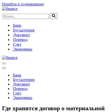
Перейти к содержимому
Искать...
Банк
Бугхалтерия
Документ
Перевод
Счет
Экономика
Меню
навигации
Меню
навигации
Банк
Бугхалтерия
Документ
Перевод
Счет
Экономика
Где хранится договор о материальной