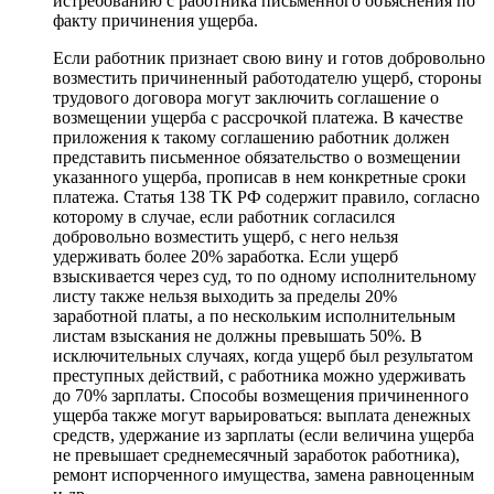
истребованию с работника письменного объяснения по
факту причинения ущерба.
Если работник признает свою вину и готов добровольно
возместить причиненный работодателю ущерб, стороны
трудового договора могут заключить соглашение о
возмещении ущерба с рассрочкой платежа. В качестве
приложения к такому соглашению работник должен
представить письменное обязательство о возмещении
указанного ущерба, прописав в нем конкретные сроки
платежа. Статья 138 ТК РФ содержит правило, согласно
которому в случае, если работник согласился
добровольно возместить ущерб, с него нельзя
удерживать более 20% заработка. Если ущерб
взыскивается через суд, то по одному исполнительному
листу также нельзя выходить за пределы 20%
заработной платы, а по нескольким исполнительным
листам взыскания не должны превышать 50%. В
исключительных случаях, когда ущерб был результатом
преступных действий, с работника можно удерживать
до 70% зарплаты. Способы возмещения причиненного
ущерба также могут варьироваться: выплата денежных
средств, удержание из зарплаты (если величина ущерба
не превышает среднемесячный заработок работника),
ремонт испорченного имущества, замена равноценным