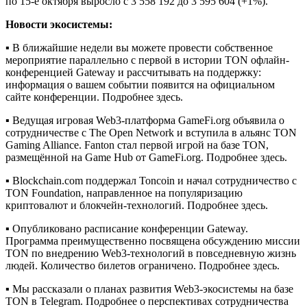
по 15-е октября выросло с 3 558 192 до 3 595 604 (+1%).
Новости экосистемы:
▪️
В ближайшие недели вы можете провести собственное
мероприятие параллельно с первой в истории TON офлайн-
конференцией Gateway и рассчитывать на поддержку:
информация о вашем событии появится на официальном
сайте конференции. Подробнее здесь.
▪️
Ведущая игровая Web3-платформа GameFi.org объявила о
сотрудничестве с The Open Network и вступила в альянс TON
Gaming Alliance. Fanton стал первой игрой на базе TON,
размещённой на Game Hub от GameFi.org. Подробнее здесь.
▪️
Blockchain.com поддержал Toncoin и начал сотрудничество с
TON Foundation, направленное на популяризацию
криптовалют и блокчейн-технологий. Подробнее здесь.
▪️
Опубликовано расписание конференции Gateway.
Программа преимущественно посвящена обсуждению миссии
TON по внедрению Web3-технологий в повседневную жизнь
людей. Количество билетов ограничено. Подробнее здесь.
▪️
Мы рассказали о планах развития Web3-экосистемы на базе
TON в Telegram. Подробнее о перспективах сотрудничества