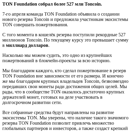
TON Foundation собрал более 527 млн Toncoin.
7-го апреля команда TON Foundation объявила о создании
нового резерва Toncoin и предложила участникам экосистемы
TON совершать пожертвования.
С того момента в кошелёк резерва поступили рекордные 527
миллионов Toncoin. По текущему курсу это превышает сумму
в
миллиард долларов
.
Насколько мы можем судить, это одно из крупнейших
пожертвований в блокчейн-проекты за всю историю.
Мы благодарим каждого, кто сделал пожертвование в резерв
TON Foundation вне зависимости от его размера. И конечно
же мы благодарим крупных владельцев Toncoin, безвозмездно
передавших свои монеты ради достижения общих целей. Мы
рады, что в сообществе TON оказалось достаточно крупных
держателей монет, готовых на деле участвовать в
долгосрочном развитии сети.
Все собранные средства будут направлены на развитие
экосистемы TON. Мы уверены, что наличие такого значимого
резерва TON Foundation позволит привлечь множество
глобальных партнеров и инвесторов, а также создаст крепкий