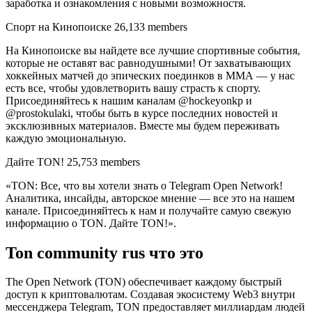
заработка и ознакомления с новыми возможностя.
Спорт на Кинопоиске 26,133 members
На Кинопоиске вы найдете все лучшие спортивные события,
которые не оставят вас равнодушными! От захватывающих
хоккейных матчей до эпических поединков в ММА — у нас
есть все, чтобы удовлетворить вашу страсть к спорту.
Присоединяйтесь к нашим каналам @hockeyonkp и
@prostokulaki, чтобы быть в курсе последних новостей и
эксклюзивных материалов. Вместе мы будем переживать
каждую эмоциональную.
Дайте TON! 25,753 members
«TON: Все, что вы хотели знать о Telegram Open Network!
Аналитика, инсайды, авторское мнение — все это на нашем
канале. Присоединяйтесь к нам и получайте самую свежую
информацию о TON. Дайте TON!».
Ton community rus что это
The Open Network (TON) обеспечивает каждому быстрый
доступ к криптовалютам. Создавая экосистему Web3 внутри
мессенджера Telegram, TON предоставляет миллиардам людей