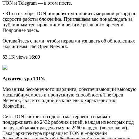
TON и Telegram — в этом посте.
▪️
31-го октября TON попробует установить мировой рекорд по
скорости работы блокчейна. Приглашаем вас понаблюдать за
публичным тестированием в режиме реального времени.
Подробнее здесь.
Оставайтесь с нами, чтобы первыми узнавать об обновлениях
экосистемы The Open Network.
53.1K views 16:00
Архитектура TON.
Механизм бесконечного шардинга, обеспечивающий высокую
масштабируемость и пропускную способность The Open
Network, является одной из ключевых характеристик
блокчейна.
Сеть TON состоит из одного мастерчейна и может
поддерживать до 2^32 рабочих цепей, каждая из которых под
нагрузкой может разделяться на 2^60 шардов («осколков»).
Такая архитектура превращает TON в «блокчейн
блокчейнов», способный обрабатывать большое количество