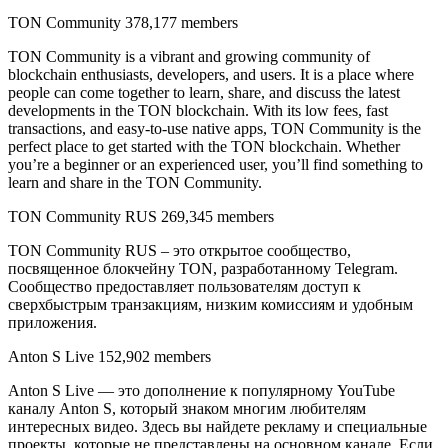
TON Community 378,177 members
TON Community is a vibrant and growing community of
blockchain enthusiasts, developers, and users. It is a place where
people can come together to learn, share, and discuss the latest
developments in the TON blockchain. With its low fees, fast
transactions, and easy-to-use native apps, TON Community is the
perfect place to get started with the TON blockchain. Whether
you’re a beginner or an experienced user, you’ll find something to
learn and share in the TON Community.
TON Community RUS 269,345 members
TON Community RUS – это открытое сообщество,
посвященное блокчейну TON, разработанному Telegram.
Сообщество предоставляет пользователям доступ к
сверхбыстрым транзакциям, низким комиссиям и удобным
приложения.
Anton S Live 152,902 members
Anton S Live — это дополнение к популярному YouTube
каналу Anton S, который знаком многим любителям
интересных видео. Здесь вы найдете рекламу и специальные
проекты, которые не представлены на основном канале. Если