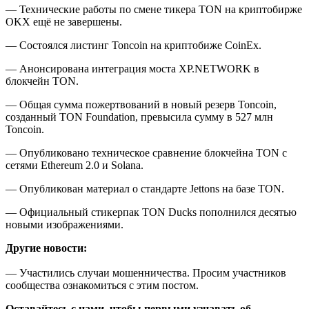
— Технические работы по смене тикера TON на криптобирже
OKX ещё не завершены.
— Состоялся листинг Toncoin на криптобиже CoinEx.
— Анонсирована интеграция моста XP.NETWORK в
блокчейн TON.
— Общая сумма пожертвований в новый резерв Toncoin,
созданный TON Foundation, превысила сумму в 527 млн
Toncoin.
— Опубликовано техническое сравнение блокчейна TON с
сетями Ethereum 2.0 и Solana.
— Опубликован материал о стандарте Jettons на базе TON.
— Официальный стикерпак TON Ducks пополнился десятью
новыми изображениями.
Другие новости:
— Участились случаи мошенничества. Просим участников
сообщества ознакомиться с этим постом.
Оставайтесь с нами, чтобы первыми узнавать об