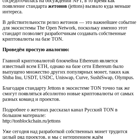
сосредоточилась на обсуждении NFT, в то время как
появление стандарта
жетонов
(jettons) вызвало куда меньше
интереса.
В действительности релиз жетонов — это важнейшее событие
для экосистемы The Open Network, поскольку именно этот
стандарт позволяет разработчикам создавать собственные
криптовалюты на базе TON.
Проведём простую аналогию:
Главной криптовалютой блокчейна Ethereum является
известный всем ETH, однако на базе сети Ethereum было
выпущено множество других популярных монет, таких как
Shiba Inu, USDT, USDC, Uniswap, Сurve, SushiSwap, Olympus.
Благодаря стандарту Jettons в экосистеме TON точно так же
смогут появляться абсолютно новые криптовалюты от самых
разных команд и проектов.
Подробнее о жетонах рассказал канал Русский TON в
большом материале:
http://tonblockchain.ru/jettons
Уже сегодня над разработкой собственных монет трудится
целый ряд проектов, и мы с нетерпением ждём