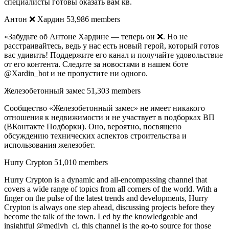
специалисты готовы оказать вам кв.
Антон ❌ Хардин 53,986 members
«Забудьте об Антоне Хардине — теперь он ❌. Но не
расстраивайтесь, ведь у нас есть новый герой, который готов
вас удивить! Поддержите его канал и получайте удовольствие
от его контента. Следите за новостями в нашем боте
@Xardin_bot и не пропустите ни одного.
Железобетонный замес 51,303 members
Сообщество «Железобетонный замес» не имеет никакого
отношения к недвижимости и не участвует в подборках ВП
(ВКонтакте Подборки). Оно, вероятно, посвящено
обсуждению технических аспектов строительства и
использования железобет.
Hurry Crypton 51,010 members
Hurry Crypton is a dynamic and all-encompassing channel that
covers a wide range of topics from all corners of the world. With a
finger on the pulse of the latest trends and developments, Hurry
Crypton is always one step ahead, discussing projects before they
become the talk of the town. Led by the knowledgeable and
insightful @medivh_cl, this channel is the go-to source for those